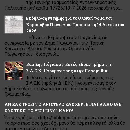
της Γενικής Γραμματείας Αντεγκληματικής
Πολιτικής (υπ' αριθμ. 17725/13-7-2026 προκήρυξη) για...
Εκδήλωση Μνήμης για το Ολοκαύτωμα του
Κερασόβου Πωγωνίου Παρασκευή 14 Αυγούστου
2026
Η Ένωση Κερασοβιτών Πωγωνίου, σε
συνεργασία με τον Δήμο Πωγωνίου, την Τοπική
Κοινότητα Κερασόβου και την Ομοσπονδία
Πωγωνησίων, διοργανώ...
Βασίλης Γιόγιακας: Εκτός έδρας τμήμα της
Σ.Α.Ε.Κ. Ηγουμενίτσας στην Παραμυθιά
Τη λειτουργία εκτός έδρας τμήματος της
Σ.Α.Ε.Κ. (πρώην Δ.Ι.Ε.Κ.) Ηγουμενίτσας στον
Δήμο Σουλίου προβλέπεται σε απόφαση της Γενικής
Γραμματέω...
ΑΝ ΣΑΣ ΤΡΩΕΙ ΤΟ ΑΡΙΣΤΕΡΟ ΣΑΣ ΧΕΡΙ ΕΙΝΑΙ ΚΑΛΟ !ΑΝ
ΣΑΣ ΤΡΩΕΙ ΤΟ ΔΕΞΙ ΕΙΝΑΙ ΚΑΚΟ!
Όπως γράφει το http://toblogtonkirion.gr/ ,αν σας τρώει
το αριστερό σας χέρι όχι μόνο θα πάρετε λεφτά ,αλλά θα
πρέπει να παίξετε Λόττο ,Τζό...