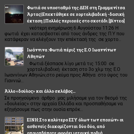
Φωτιά σε υποσταθμό της ΔΕΗ στη Γραμμενίτσα
Άρτας||Επεκτάθηκε σε χορτολιβαδική -δασική
έκταση ||Πολλές περιοχές στο σκοτάδι [βίντεο]
νεότερη ενημέρωση 6 Αυγούστου 11:26 Η
φωτιά έχει κατασβεστεί από τους άνδρες της Π.Υ που
κατάφεραν να ελέγξουν την επέκτασή της σε χορτο...
Ιωάννινα :Φωτιά πέριξ της Ε.Ο Ιωαννίνων
Αθηνών
Φωτιά ξέσπασε λίγο μετά τις 15:00 σε
χορτολιβαδική έκταση στο 3ο χλμ της Ε.Ο
Ιωαννίνων Αθηνών,στο ρεύμα προς Αθήνα στο ύψος του
Γιαννιώ...
Άλλο «δούλος» και άλλο σκλάβος…
Σε προηγούμενο άρθρο μας μιλήσαμε για τον θεσμό της
«δουλείας» στην αρχαία Ελλάδα και προσπαθήσαμε να
εξηγήσουμε πως στην ουσία επρόκ...
ΕΙΝΗ:Στο καλύτερο ΕΣΥ όλων των εποχών» οι
ασθενείς διακομίζονται δύο δύο, από
οποιονδήποτε φοράει ιατρική ποδιά.....