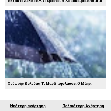
Έκτακτο Δελτίο ΕΜΥ: Έρχεται Η Κακοκαιρία Erminio
Θοδωρής Κολυδάς :Τι Μας Επιφυλάσσει Ο Μάης;
Νεότερη ανάρτηση
Παλαιότερη Ανάρτηση