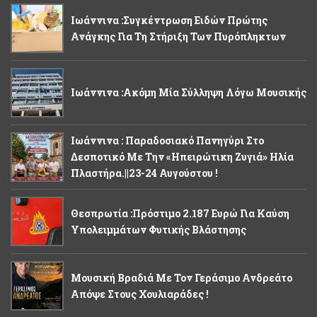
Ιωάννινα :Συγκέντρωση Ειδών Πρώτης
Ανάγκης Για Τη Στήριξη Των Πυρόπληκτων
Ιωάννινα :Ακόμη Μία Σύλληψη Λόγω Μουσικής
Ιωάννινα : Παραδοσιακό Πανηγύρι Στο
Δεσποτικό Με Την «Ηπειρώτικη Ζυγιά» Ηλία
Πλαστήρα.||23-24 Αυγούστου !
Θεσπρωτία :Πρόστιμο 2.187 Ευρώ Για Καύση
Υπολειμμάτων Φυτικής Βλάστησης
Μουσική Βραδιά Με Τον Γεράσιμο Ανδρεάτο
Απόψε Στους Χουλιαράδες !