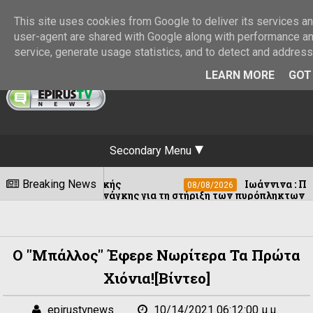
This site uses cookies from Google to deliver its services and
user-agent are shared with Google along with performance and
service, generate usage statistics, and to detect and addres
LEARN MORE
GOT 
Secondary Menu
ω μουσικής
Breaking News
Ιωάννινα : Παραδοσιακό παν
08/08/2026
ώτης ανάγκης για τη στήριξη των πυρόπληκτων
Ο "Μπάλλος" Έφερε Νωρίτερα Τα Πρώτα
Χιόνια![βίντεο]
epirustvnews
10/14/2021 06:12:00 μ.μ.