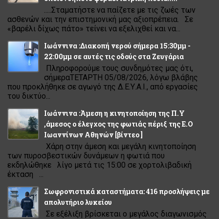
.....Σταματήστε να παίζετε με τις ζωές των
ασθενών και την επιστημονική μας αξιοπρέπεια. Σε
«βαρέλι δίχως πάτο» τείνει να εξελιχθεί και να...
Ιωάννινα :Διακοπή νερού σήμερα 15:30μμ -
22:00μμ σε αυτές τις οδούς στα Ζευγάρια
Πληροφορούμε τους συνδημότες μας ότι,
σήμεραΤΕΤΑΡΤΗ 05/08/2026, λόγω βλάβης
που προκλήθηκε σε αγωγό της Δ.Ε.Υ.Α.Ι., από εργασίες
του δικτύο...
Ιωάννινα :Άμεση η κινητοποίηση της Π.Υ
,άμεσος ο έλεγχος της φωτιάς πέριξ της Ε.Ο
Ιωαννίνων Αθηνών [βίντεο ]
Χάρη στην άμεση και μεγάλη κινητοποίηση
των πυροσβεστικών δυνάμεων η φωτιά που
εκδηλώθηκε λίγο μετά τις 15:00 σε χορτολιβαδική
έκταση ...
Σωφρονιστικά καταστήματα: 416 προσλήψεις με
απολυτήριο λυκείου
Σε εξέλιξη βρίσκεται ο μεγάλος διαγωνισμός