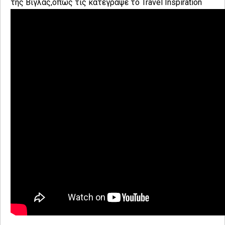
της Βίγλας,όπως τις κατέγραψε το Travel Inspiration