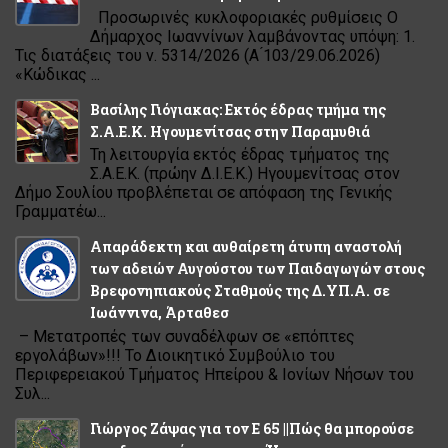
Προσωρινές κυκλοφοριακές ρυθμίσεις Ο
Δήμαρχος Ιωαννίνων λαμβάνοντας υπόψη: 1.
Τις διατάξεις του ν. 5314/2026 (Α ́103/29.06.2026)
«Κώδικας ...
Βασίλης Γιόγιακας: Εκτός έδρας τμήμα της
Σ.Α.Ε.Κ. Ηγουμενίτσας στην Παραμυθιά
Τη λειτουργία εκτός έδρας τμήματος της
Σ.Α.Ε.Κ. (πρώην Δ.Ι.Ε.Κ.) Ηγουμενίτσας στον
Δήμο Σουλίου προβλέπεται σε απόφαση της Γενικής
Γραμματέω...
Απαράδεκτη και αυθαίρετη άτυπη αναστολή
των αδειών Αυγούστου των Παιδαγωγών στους
Βρεφονηπιακούς Σταθμούς της Δ.ΥΠ.Α. σε
Ιωάννινα, Άρταθεσ
– Μετατροπές των συναδέλφων σε «επόπτες
εργολάβων»!!! Το Διοικητικό Συμβούλιο του
Περιφερειακού Τμήματος Ηπείρου & Ιονίων Νήσων του
Συλ...
Γιώργος Ζάψας για τον Ε 65 ||Πώς θα μπορούσε