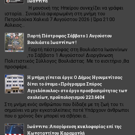
Ιωάννινα
Η μουσική της Ηπείρου συνεχίζει να γράφει
ιστορία… Συναυλία αφιερωμένη στη μνήμη του
Πετρολούκα Χαλκιά 7 Αυγούστου 2026 | Ώρα 21:00
Αύλειος...
Γιορτή Πέστροφας Σάββατο 1 Αυγούστου
Βουλιάστα Ιωαννίνων !
Γιορτή πέστροφας στη Βουλιάστα Ιωαννίνων
,το Σάββατο 1 Αυγούστου! Διοργάνωση
Πολιτιστικός Σύλλογος Βουλιάστας. Με το εισιτήριο ,θα
προσφέρε...
Η μνήμη γίνεται έργο: Ο Δήμος Ηγουμενίτσας
δίνει το όνομα «Πρόγραμμα Σπύρος
Αγγελόπουλος» στο έργο προσβασιμότητας των
σχολείων, προϋπολογισμού 223.640€
Στη μνήμη ενός ανθρώπου που δίδαξε με τη ζωή του τι
σημαίνει να μην εγκαταλείπεις ποτέ Υπάρχουν άνθρωποι
που ο χρόνος δεν μπορεί να σβήσει α...
Ιωάννινα :Απαγόρευση κυκλοφορίας επί της
Κωνσταντίνου Καραμανλή