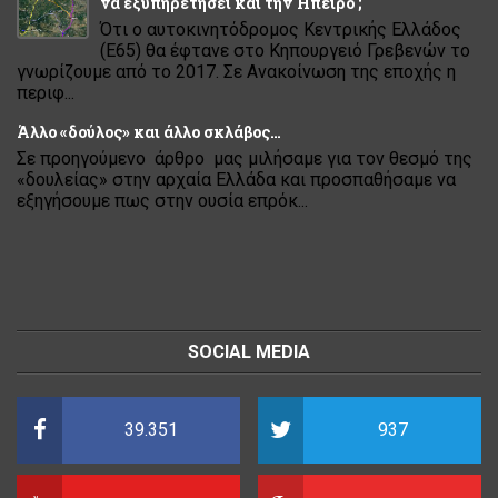
να εξυπηρετήσει και την Ήπειρο ;
Ότι ο αυτοκινητόδρομος Κεντρικής Ελλάδος
(Ε65) θα έφτανε στο Κηπουργειό Γρεβενών το
γνωρίζουμε από το 2017. Σε Ανακοίνωση της εποχής η
περιφ...
Άλλο «δούλος» και άλλο σκλάβος…
Σε προηγούμενο άρθρο μας μιλήσαμε για τον θεσμό της
«δουλείας» στην αρχαία Ελλάδα και προσπαθήσαμε να
εξηγήσουμε πως στην ουσία επρόκ...
SOCIAL MEDIA
39.351
937