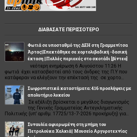
ΔΙΑΒΑΣΑΤΕ ΠΕΡΙΣΣΟΤΕΡΟ
Φωτιά σε υποσταθμό της ΔΕΗ στη Γραμμενίτσα
Άρτας||Επεκτάθηκε σε χορτολιβαδική -δασική
έκταση ||Πολλές περιοχές στο σκοτάδι [βίντεο]
νεότερη ενημέρωση 6 Αυγούστου 11:26 Η
φωτιά έχει κατασβεστεί από τους άνδρες της Π.Υ που
κατάφεραν να ελέγξουν την επέκτασή της σε χορτο...
Σωφρονιστικά καταστήματα: 416 προσλήψεις με
απολυτήριο λυκείου
Σε εξέλιξη βρίσκεται ο μεγάλος διαγωνισμός
της Γενικής Γραμματείας Αντεγκληματικής
Πολιτικής (υπ' αριθμ. 17725/13-7-2026 προκήρυξη) για...
Συναυλία αφιερωμένη στη μνήμη του
Πετρολούκα Χαλκιά|| Μουσείο Αργυροτεχνίας