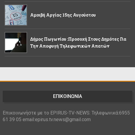
Αμοιβή Αργίας 15ης Αυγούστου
Δήμος Πωγωνίου :Προσοχή Στους Δημότες Για
Την Αποφυγή Τηλεφωνικών Απατών
ΕΠΙΚΟΙΝΩΝΙΑ
Επικοινωνήστε με το EPIRUS-TV-NEWS: Τηλεφωνικά:6955
61 39 05 email:epirus.tv.news@gmail.com