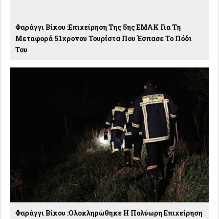
Φαράγγι Βίκου :Επιχείρηση Της 5ης ΕΜΑΚ Για Τη
Μεταφορά 51χρονου Τουρίστα Που Έσπασε Το Πόδι
Του
Φαράγγι Βίκου :Ολοκληρώθηκε Η Πολύωρη Επιχείρηση