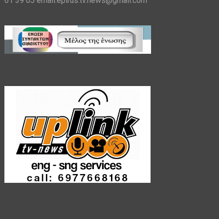
61 39 05 email:epirus.tv.news@gmail.com