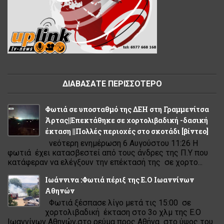
ΔΙΑΒΑΣΑΤΕ ΠΕΡΙΣΣΟΤΕΡΟ
Φωτιά σε υποσταθμό της ΔΕΗ στη Γραμμενίτσα
Άρτας||Επεκτάθηκε σε χορτολιβαδική -δασική
έκταση ||Πολλές περιοχές στο σκοτάδι [βίντεο]
νεότερη ενημέρωση 6 Αυγούστου 11:26 Η
φωτιά έχει κατασβεστεί από τους άνδρες της Π.Υ που
κατάφεραν να ελέγξουν την επέκτασή της σε χορτο...
Ιωάννινα :Φωτιά πέριξ της Ε.Ο Ιωαννίνων
Αθηνών
Φωτιά ξέσπασε λίγο μετά τις 15:00 σε
χορτολιβαδική έκταση στο 3ο χλμ της Ε.Ο
Ιωαννίνων Αθηνών,στο ρεύμα προς Αθήνα στο ύψος του