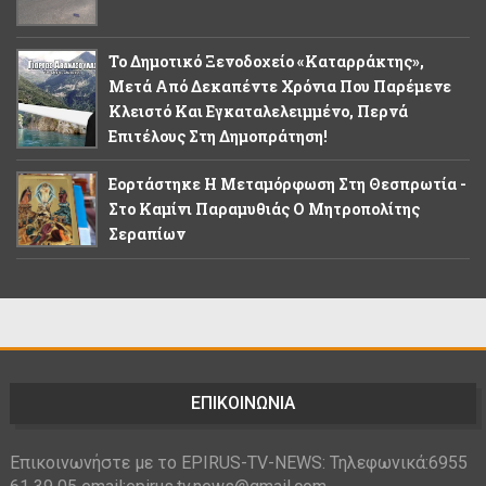
Το Δημοτικό Ξενοδοχείο «Καταρράκτης»,
Μετά Από Δεκαπέντε Χρόνια Που Παρέμενε
Κλειστό Και Εγκαταλελειμμένο, Περνά
Επιτέλους Στη Δημοπράτηση!
Εορτάστηκε Η Μεταμόρφωση Στη Θεσπρωτία -
Στο Καμίνι Παραμυθιάς Ο Μητροπολίτης
Σεραπίων
ΕΠΙΚΟΙΝΩΝΙΑ
Επικοινωνήστε με το EPIRUS-TV-NEWS: Τηλεφωνικά:6955