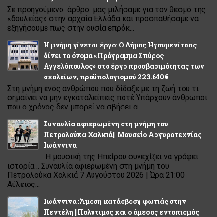
Σε προηγούμενο άρθρο μας μιλήσαμε για τον θεσμό της
«δουλείας» στην αρχαία Ελλάδα και προσπαθήσαμε να
εξηγήσουμε πως στην ουσία επρόκ...
Η μνήμη γίνεται έργο: Ο Δήμος Ηγουμενίτσας
δίνει το όνομα «Πρόγραμμα Σπύρος
Αγγελόπουλος» στο έργο προσβασιμότητας των
σχολείων, προϋπολογισμού 223.640€
Στη μνήμη ενός ανθρώπου που δίδαξε με τη ζωή του τι
σημαίνει να μην εγκαταλείπεις ποτέ Υπάρχουν άνθρωποι
που ο χρόνος δεν μπορεί να σβήσει α...
Συναυλία αφιερωμένη στη μνήμη του
Πετρολούκα Χαλκιά|| Μουσείο Αργυροτεχνίας
Ιωάννινα
Η μουσική της Ηπείρου συνεχίζει να γράφει
ιστορία… Συναυλία αφιερωμένη στη μνήμη του
Πετρολούκα Χαλκιά 7 Αυγούστου 2026 | Ώρα 21:00
Αύλειος...
Ιωάννινα :Άμεση κατάσβεση φωτιάς στην
Πεντέλη ||Πολύτιμος και ο άμεσος εντοπισμός