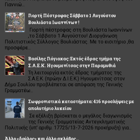
Γιαννιώ...
Γιορτή Πέστροφας Σάββατο 1 Αυγούστου
Βουλιάστα Ιωαννίνων !
Γιορτή πέστροφας στη Βουλιάστα Ιωαννίνων
,το Σάββατο 1 Αυγούστου! Διοργάνωση
Πολιτιστικός Σύλλογος Βουλιάστας. Με το εισιτήριο ,θα
προσφέρε...
Βασίλης Γιόγιακας: Εκτός έδρας τμήμα της
Σ.Α.Ε.Κ. Ηγουμενίτσας στην Παραμυθιά
Τη λειτουργία εκτός έδρας τμήματος της
Σ.Α.Ε.Κ. (πρώην Δ.Ι.Ε.Κ.) Ηγουμενίτσας στον
Δήμο Σουλίου προβλέπεται σε απόφαση της Γενικής
Γραμματέω...
Σωφρονιστικά καταστήματα: 416 προσλήψεις με
απολυτήριο λυκείου
Σε εξέλιξη βρίσκεται ο μεγάλος διαγωνισμός
της Γενικής Γραμματείας Αντεγκληματικής
Πολιτικής (υπ' αριθμ. 17725/13-7-2026 προκήρυξη) για...
Άλλο «δούλος» και άλλο σκλάβος…