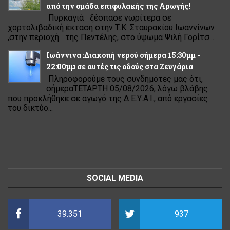
από την ομάδα επιφυλακής της Αρωγής!
Πυρκαγιά ξέσπασε νωρίτερα σε
χορτολιβαδική έκταση στην Τ.Κ. Σταυρακίου Ιωαννίνων
,στην περιοχή της Πεντέλης, στο ύψωμα Ψιλή Γορίτσ...
Ιωάννινα :Διακοπή νερού σήμερα 15:30μμ -
22:00μμ σε αυτές τις οδούς στα Ζευγάρια
Πληροφορούμε τους συνδημότες μας ότι,
σήμεραΤΕΤΑΡΤΗ 05/08/2026, λόγω βλάβης
που προκλήθηκε σε αγωγό της Δ.Ε.Υ.Α.Ι., από εργασίες
του δικτύο...
SOCIAL MEDIA
39.351
937