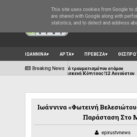
This site uses cookies from Google to de
are shared with Google along with perfo
statistics, and to detect and address ab
ΙΩΑΝΝΙΝΑ
ΑΡΤΑ
ΠΡΕΒΕΖΑ
ΘΕΣΠΡΩ
για τη μεταφορά τραυματισμένου ατόμου
Breaking News
05/08/2026
οβο -Αγία Παρασκευή Κόνιτσας !12 Αυγούστου
Ιωάννινα «Φωτεινή Βελεσιώτου-
Παράσταση Στο 
epirustvnews