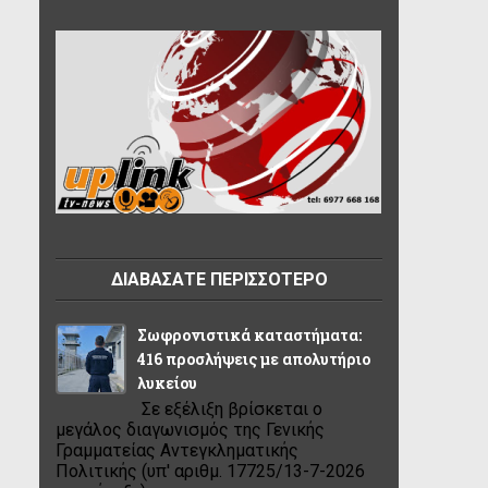
ΔΙΑΒΑΣΑΤΕ ΠΕΡΙΣΣΟΤΕΡΟ
Σωφρονιστικά καταστήματα:
416 προσλήψεις με απολυτήριο
λυκείου
Σε εξέλιξη βρίσκεται ο
μεγάλος διαγωνισμός της Γενικής
Γραμματείας Αντεγκληματικής
Πολιτικής (υπ' αριθμ. 17725/13-7-2026