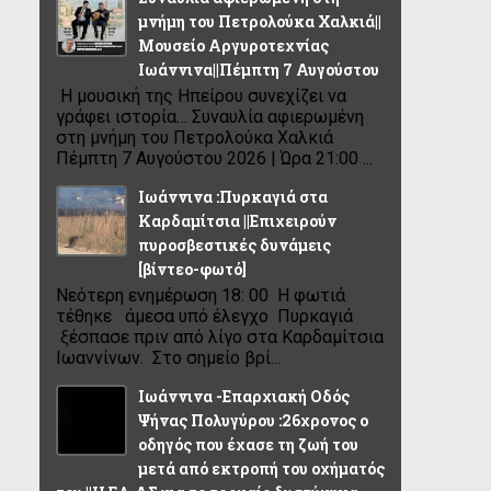
μνήμη του Πετρολούκα Χαλκιά||
Μουσείο Αργυροτεχνίας
Ιωάννινα||Πέμπτη 7 Αυγούστου
Η μουσική της Ηπείρου συνεχίζει να
γράφει ιστορία… Συναυλία αφιερωμένη
στη μνήμη του Πετρολούκα Χαλκιά
Πέμπτη 7 Αυγούστου 2026 | Ώρα 21:00 ...
Ιωάννινα :Πυρκαγιά στα
Καρδαμίτσια ||Επιχειρούν
πυροσβεστικές δυνάμεις
[βίντεο-φωτό]
Νεότερη ενημέρωση 18: 00 Η φωτιά
τέθηκε άμεσα υπό έλεγχο Πυρκαγιά
ξέσπασε πριν από λίγο στα Καρδαμίτσια
Ιωαννίνων. Στο σημείο βρί...
Ιωάννινα -Επαρχιακή Οδός
Ψήνας Πολυγύρου :26χρονος ο
οδηγός που έχασε τη ζωή του
μετά από εκτροπή του οχήματός