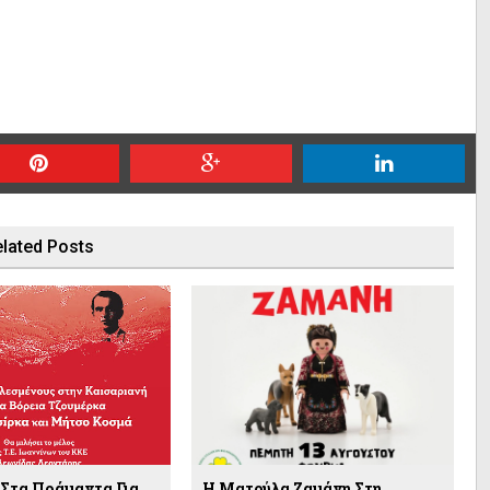
lated Posts
Στα Πράμαντα Για
Η Ματούλα Ζαμάνη Στη