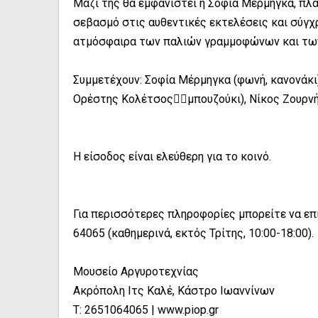
Μαζί της θα εμφανιστεί η Σοφία Μέρμηγκα, πλ
σεβασμό στις αυθεντικές εκτελέσεις και σύγχ
ατμόσφαιρα των παλιών γραμμοφώνων και τω
Συμμετέχουν: Σοφία Μέρμηγκα (φωνή, κανονάκι
Ορέστης Κολέτσοςμπουζούκι), Νίκος Ζουρνής
Η είσοδος είναι ελεύθερη για το κοινό.
Για περισσότερες πληροφορίες μπορείτε να ε
64065 (καθημερινά, εκτός Τρίτης, 10:00-18:00).
Μουσείο Αργυροτεχνίας
Ακρόπολη Ιτς Καλέ, Κάστρο Ιωαννίνων
Τ: 2651064065 | www.piop.gr