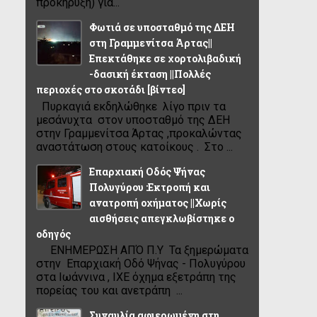
προκήρυξη) για...
Φωτιά σε υποσταθμό της ΔΕΗ
στη Γραμμενίτσα Άρτας||
Επεκτάθηκε σε χορτολιβαδική
-δασική έκταση ||Πολλές
περιοχές στο σκοτάδι [βίντεο]
Πυρκαγιά εκδηλώθηκε λίγο πριν τα
μεσάνυχτα στον υποσταθμό της ΔΕΗ
στην Γραμμενίτσα Άρτας ,προκαλώντας
αναστάτωση στους κατοίκους . Στο ...
Επαρχιακή Οδός Ψήνας
Πολυγύρου :Εκτροπή και
ανατροπή οχήματος ||Χωρίς
αισθήσεις απεγκλωβίστηκε ο
οδηγός
ΕΝΗΜΕΡΩΣΗ ΑΠΌ Π.Υ Τα ξημερώματα
στην Επαρχιακή Οδό Ψήνας - Πολυγύρου
στα Ιωάννινα , ΙΧΕ όχημα εξετράπη της
πορείας του και ανετράπη ...
Συναυλία αφιερωμένη στη