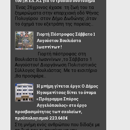
του ||Η ΕΛ.ΑΣ για το τροχαίο δυστύχημα
Ένας 26χρονος έχασε τη ζωή του τα
ξημερώματα στην επαρχιακή οδό Ψήνας
Πολυγύρου στον Δήμο Δωδώνης ,όταν
το όχημά του εξετράπη της πορείας...
Γιορτή Πέστροφας Σάββατο 1
Αυγούστου Βουλιάστα
Ιωαννίνων !
Γιορτή πέστροφας στη
Βουλιάστα Ιωαννίνων ,το Σάββατο 1
Αυγούστου! Διοργάνωση Πολιτιστικός
Σύλλογος Βουλιάστας. Με το εισιτήριο
,θα προσφέρε...
Η μνήμη γίνεται έργο: Ο Δήμος
Ηγουμενίτσας δίνει το όνομα
«Πρόγραμμα Σπύρος
Αγγελόπουλος» στο έργο
προσβασιμότητας των σχολείων,
προϋπολογισμού 223.640€
Στη μνήμη ενός ανθρώπου που δίδαξε με