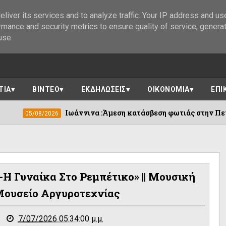
liver its services and to analyze traffic. Your IP address and us
rmance and security metrics to ensure quality of service, genera
use.
ΤΙΑ
ΒΙΝΤΕΟ
ΕΚΔΗΛΩΣΕΙΣ
ΟΙΚΟΝΟΜΙΑ
ΕΠΙ
Ιωάννινα :Άμεση κατάσβεση φωτιάς στην Πεντέλη ||Πολύτιμος
H Γυναίκα Στο Ρεμπέτικο» || Μουσική
Μουσείο Αργυροτεχνίας
7/07/2026 05:34:00 μ.μ.