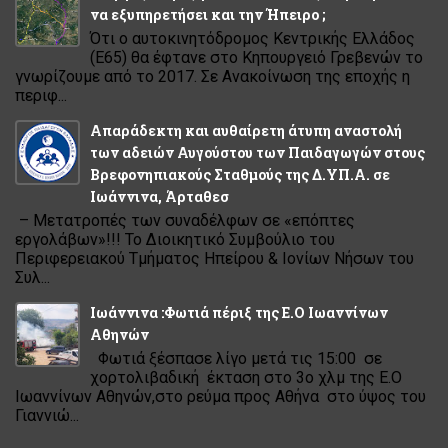
να εξυπηρετήσει και την Ήπειρο ;
Ότι ο αυτοκινητόδρομος Κεντρικής Ελλάδος
(Ε65) θα έφτανε στο Κηπουργειό Γρεβενών το
γνωρίζουμε από το 2017. Σε Ανακοίνωση της εποχής η
περιφ...
Απαράδεκτη και αυθαίρετη άτυπη αναστολή
των αδειών Αυγούστου των Παιδαγωγών στους
Βρεφονηπιακούς Σταθμούς της Δ.ΥΠ.Α. σε
Ιωάννινα, Άρταθεσ
– Μετατροπές των συναδέλφων σε «επόπτες
εργολάβων»!!! Το Διοικητικό Συμβούλιο του
Περιφερειακού Τμήματος Ηπείρου & Ιονίων Νήσων του
Συλ...
Ιωάννινα :Φωτιά πέριξ της Ε.Ο Ιωαννίνων
Αθηνών
Φωτιά ξέσπασε λίγο μετά τις 15:00 σε
χορτολιβαδική έκταση στο 3ο χλμ της Ε.Ο
Ιωαννίνων Αθηνών,στο ρεύμα προς Αθήνα στο ύψος του
Γιαννιώ...