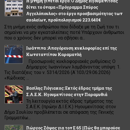
Η μνήμη γίνεται έργο: Ο Δήμος Ηγουμενίτσας
δίνει το όνομα «Πρόγραμμα Σπύρος
Αγγελόπουλος» στο έργο προσβασιμότητας των
σχολείων, προϋπολογισμού 223.640€
Στη μνήμη ενός ανθρώπου που δίδαξε με τη ζωή του τι
σημαίνει να μην εγκαταλείπεις ποτέ Υπάρχουν άνθρωποι
που ο χρόνος δεν μπορεί να σβήσει α...
Ιωάννινα :Απαγόρευση κυκλοφορίας επί της
Κωνσταντίνου Καραμανλή
Προσωρινές κυκλοφοριακές ρυθμίσεις Ο
Δήμαρχος Ιωαννίνων λαμβάνοντας υπόψη: 1.
Τις διατάξεις του ν. 5314/2026 (Α ́103/29.06.2026)
«Κώδικας ...
Βασίλης Γιόγιακας: Εκτός έδρας τμήμα της
Σ.Α.Ε.Κ. Ηγουμενίτσας στην Παραμυθιά
Τη λειτουργία εκτός έδρας τμήματος της
Σ.Α.Ε.Κ. (πρώην Δ.Ι.Ε.Κ.) Ηγουμενίτσας στον
Δήμο Σουλίου προβλέπεται σε απόφαση της Γενικής
Γραμματέω...
Γιώργος Ζάψας για τον Ε 65 ||Πώς θα μπορούσε