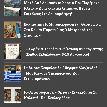
Μετά Από Δεκαπέντε Χρόνια Που Παρέμενε
Κλειστό Και Εγκαταλελειμμένο, Περνά
Επιτέλους Στη Δημοπράτηση!
Εορτάστηκε Η Μεταμόρφωση Στη Θεσπρωτία -
Στο Καμίνι Παραμυθιάς Ο Μητροπολίτης
Σεραπίων
100 Χρόνια Προοδευτική Ένωση Πυρσόγιαννης
||Πλήθος Εκδηλώσεων 8-15 Αυγούστου!
Ισίδωρος Κούβελος Σε Αδερφές Αλεξανδρή:
«Μας Κάνατε Υπερήφανους Και
Ευτυχισμένους»
Η «Αγιογραφία Των Ορέων» Συνεχίζεται Σε
Καλέντζι Και Χουλιαράδες