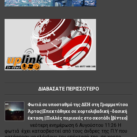
ΔΙΑΒΑΣΑΤΕ ΠΕΡΙΣΣΟΤΕΡΟ
Φωτιά σε υποσταθμό της ΔΕΗ στη Γραμμενίτσα
Άρτας||Επεκτάθηκε σε χορτολιβαδική -δασική
έκταση ||Πολλές περιοχές στο σκοτάδι [βίντεο]
νεότερη ενημέρωση 6 Αυγούστου 11:26 Η
φωτιά έχει κατασβεστεί από τους άνδρες της Π.Υ που
κατάφεραν να ελέγξουν την επέκτασή της σε χορτο...