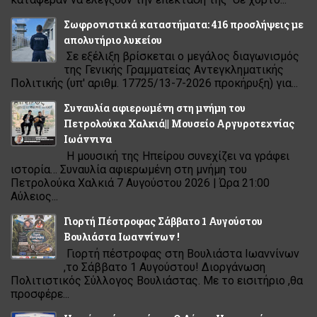
Σωφρονιστικά καταστήματα: 416 προσλήψεις με
απολυτήριο λυκείου
Σε εξέλιξη βρίσκεται ο μεγάλος διαγωνισμός
της Γενικής Γραμματείας Αντεγκληματικής
Πολιτικής (υπ' αριθμ. 17725/13-7-2026 προκήρυξη) για...
Συναυλία αφιερωμένη στη μνήμη του
Πετρολούκα Χαλκιά|| Μουσείο Αργυροτεχνίας
Ιωάννινα
Η μουσική της Ηπείρου συνεχίζει να γράφει
ιστορία… Συναυλία αφιερωμένη στη μνήμη του
Πετρολούκα Χαλκιά 7 Αυγούστου 2026 | Ώρα 21:00
Αύλειος...
Γιορτή Πέστροφας Σάββατο 1 Αυγούστου
Βουλιάστα Ιωαννίνων !
Γιορτή πέστροφας στη Βουλιάστα Ιωαννίνων
,το Σάββατο 1 Αυγούστου! Διοργάνωση
Πολιτιστικός Σύλλογος Βουλιάστας. Με το εισιτήριο ,θα
προσφέρε...