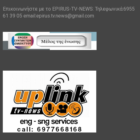
Επικοινωνήστε με το EPIRUS-TV-NEWS: Τηλεφωνικά:6955
61 39 05 email:epirus.tv.news@gmail.com