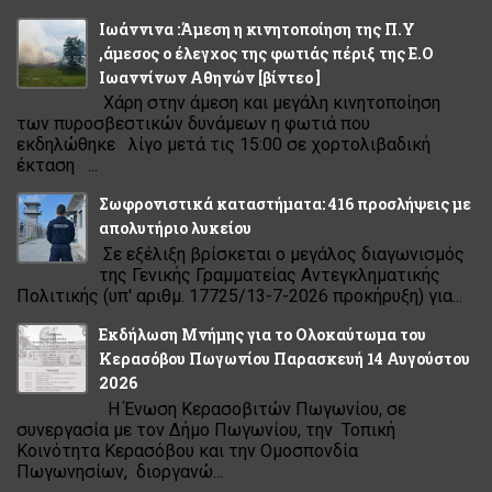
Ιωάννινα :Άμεση η κινητοποίηση της Π.Υ
,άμεσος ο έλεγχος της φωτιάς πέριξ της Ε.Ο
Ιωαννίνων Αθηνών [βίντεο ]
Χάρη στην άμεση και μεγάλη κινητοποίηση
των πυροσβεστικών δυνάμεων η φωτιά που
εκδηλώθηκε λίγο μετά τις 15:00 σε χορτολιβαδική
έκταση ...
Σωφρονιστικά καταστήματα: 416 προσλήψεις με
απολυτήριο λυκείου
Σε εξέλιξη βρίσκεται ο μεγάλος διαγωνισμός
της Γενικής Γραμματείας Αντεγκληματικής
Πολιτικής (υπ' αριθμ. 17725/13-7-2026 προκήρυξη) για...
Εκδήλωση Μνήμης για το Ολοκαύτωμα του
Κερασόβου Πωγωνίου Παρασκευή 14 Αυγούστου
2026
Η Ένωση Κερασοβιτών Πωγωνίου, σε
συνεργασία με τον Δήμο Πωγωνίου, την Τοπική
Κοινότητα Κερασόβου και την Ομοσπονδία
Πωγωνησίων, διοργανώ...