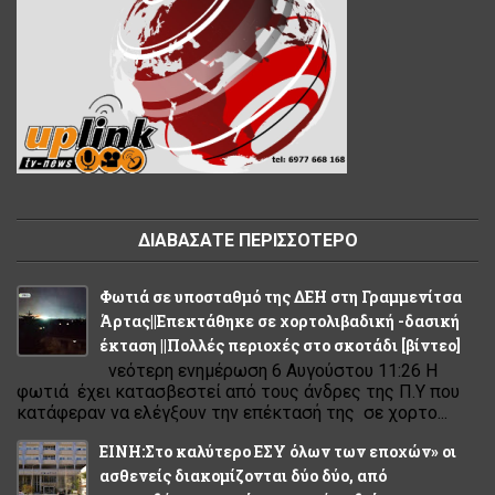
ΔΙΑΒΑΣΑΤΕ ΠΕΡΙΣΣΟΤΕΡΟ
Φωτιά σε υποσταθμό της ΔΕΗ στη Γραμμενίτσα
Άρτας||Επεκτάθηκε σε χορτολιβαδική -δασική
έκταση ||Πολλές περιοχές στο σκοτάδι [βίντεο]
νεότερη ενημέρωση 6 Αυγούστου 11:26 Η
φωτιά έχει κατασβεστεί από τους άνδρες της Π.Υ που
κατάφεραν να ελέγξουν την επέκτασή της σε χορτο...
ΕΙΝΗ:Στο καλύτερο ΕΣΥ όλων των εποχών» οι
ασθενείς διακομίζονται δύο δύο, από