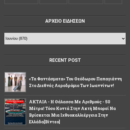
ΑΡΧΕΙΟ ΕΙΔΗΣΕΩΝ
RECENT POST
«Τα Φαντάσματα» Του Θεόδωρου Παπαγιάννη
Στο Διεθνές Αεροδρόμιο Των Ιωαννίνων!
ΑΚΤΑΙΑ - Η Θάλασσα Με Αριθμούς - 50
Μέτρα! Τόσο Κοντά Στην Ακτή Μπορεί Να
Βρίσκεται Μια Ιχθυοκαλλιέργεια Στην
Ελλάδα[βίντεο]