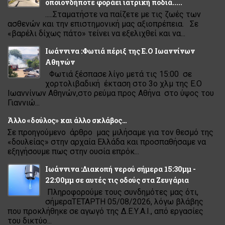
οποιονδήποτε φοράει ιατρική ποδιά.....
.....Σταματήστε να παίζετε με τις ζωές των
ασθενών και την επιστημονική μας αξιοπρέπεια. Σε
«βαρέλι δίχως πάτο» τείνει να εξελιχθεί και να...
Ιωάννινα :Φωτιά πέριξ της Ε.Ο Ιωαννίνων
Αθηνών
Φωτιά ξέσπασε λίγο μετά τις 15:00 σε
χορτολιβαδική έκταση στο 3ο χλμ της Ε.Ο
Ιωαννίνων Αθηνών,στο ρεύμα προς Αθήνα στο ύψος του
Γιαννιώ...
Άλλο «δούλος» και άλλο σκλάβος…
Σε προηγούμενο άρθρο μας μιλήσαμε για τον θεσμό της
«δουλείας» στην αρχαία Ελλάδα και προσπαθήσαμε να
εξηγήσουμε πως στην ουσία επρόκ...
Ιωάννινα :Διακοπή νερού σήμερα 15:30μμ -
22:00μμ σε αυτές τις οδούς στα Ζευγάρια
Πληροφορούμε τους συνδημότες μας ότι,
σήμεραΤΕΤΑΡΤΗ 05/08/2026, λόγω βλάβης
που προκλήθηκε σε αγωγό της Δ.Ε.Υ.Α.Ι., από εργασίες
του δικτύο...