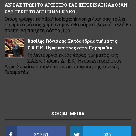
ΑΝ ΣΑΣ ΤΡΩΕΙ ΤΟ ΑΡΙΣΤΕΡΟ ΣΑΣ ΧΕΡΙ ΕΙΝΑΙ ΚΑΛΟ !ΑΝ
ΣΑΣ ΤΡΩΕΙ ΤΟ ΔΕΞΙ ΕΙΝΑΙ ΚΑΚΟ!
Όπως γράφει το http://toblogtonkirion.gr/ ,αν σας τρώει
το αριστερό σας χέρι όχι μόνο θα πάρετε λεφτά ,αλλά θα
πρέπει να παίξετε Λόττο ,Τζό...
Βασίλης Γιόγιακας: Εκτός έδρας τμήμα της
Σ.Α.Ε.Κ. Ηγουμενίτσας στην Παραμυθιά
Τη λειτουργία εκτός έδρας τμήματος της
Σ.Α.Ε.Κ. (πρώην Δ.Ι.Ε.Κ.) Ηγουμενίτσας στον
Δήμο Σουλίου προβλέπεται σε απόφαση της Γενικής
Γραμματέω...
SOCIAL MEDIA
39.351
937