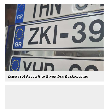
Ξέμεινε Η Αγορά Από Πινακίδες Κυκλοφορίας