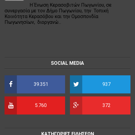
Η Ένωση Κερασοβιτών Πωγωνίου, σε
συνεργασία με τον Δήμο Πωγωνίου, την Τοπική
Κοινότητα Κερασόβου και την Ομοσπονδία
Πωγωνησίων, διοργανώ...
SOCIAL MEDIA
39.351
937
5.760
372
ΚΑΤΗΓΟΡΙΕΣ ΕΙΔΗΣΕΩΝ