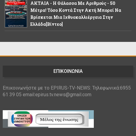
ΑΚΤΑΙΑ - Η Θάλασσα Με Αριθμούς - 50
Μέτρα! Τόσο Κοντά Στην Ακτή Μπορεί Να
Βρίσκεται Μια Ιχθυοκαλλιέργεια Στην
Ελλάδα[βίντεο]
ΕΠΙΚΟΙΝΩΝΙΑ
Επικοινωνήστε με το EPIRUS-TV-NEWS: Τηλεφωνικά:6955
61 39 05 email:epirus.tv.news@gmail.com