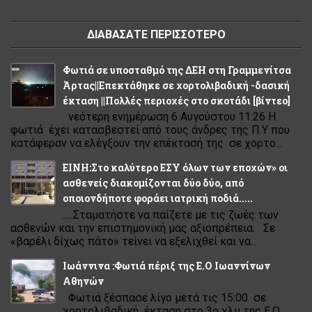
ΔΙΑΒΑΣΑΤΕ ΠΕΡΙΣΣΟΤΕΡΟ
Φωτιά σε υποσταθμό της ΔΕΗ στη Γραμμενίτσα
Άρτας||Επεκτάθηκε σε χορτολιβαδική -δασική
έκταση ||Πολλές περιοχές στο σκοτάδι [βίντεο]
νεότερη ενημέρωση 6 Αυγούστου 11:26 Η
φωτιά έχει κατασβεστεί από τους άνδρες της Π.Υ που
κατάφεραν να ελέγξουν την επέκτασή της σε χορτο...
ΕΙΝΗ:Στο καλύτερο ΕΣΥ όλων των εποχών» οι
ασθενείς διακομίζονται δύο δύο, από
οποιονδήποτε φοράει ιατρική ποδιά.....
.....Σταματήστε να παίζετε με τις ζωές των
ασθενών και την επιστημονική μας αξιοπρέπεια. Σε
«βαρέλι δίχως πάτο» τείνει να εξελιχθεί και να...
Ιωάννινα :Φωτιά πέριξ της Ε.Ο Ιωαννίνων
Αθηνών
Φωτιά ξέσπασε λίγο μετά τις 15:00 σε
χορτολιβαδική έκταση στο 3ο χλμ της Ε.Ο