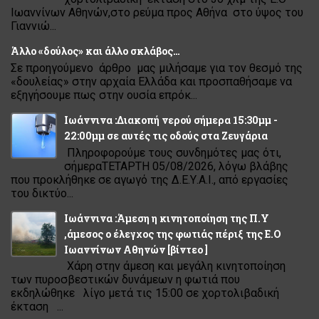
Ιωαννίνων Αθηνών,στο ρεύμα προς Αθήνα στο ύψος του
Γιαννιώ...
Άλλο «δούλος» και άλλο σκλάβος…
Σε προηγούμενο άρθρο μας μιλήσαμε για τον θεσμό της
«δουλείας» στην αρχαία Ελλάδα και προσπαθήσαμε να
εξηγήσουμε πως στην ουσία επρόκ...
Ιωάννινα :Διακοπή νερού σήμερα 15:30μμ -
22:00μμ σε αυτές τις οδούς στα Ζευγάρια
Πληροφορούμε τους συνδημότες μας ότι,
σήμεραΤΕΤΑΡΤΗ 05/08/2026, λόγω βλάβης
που προκλήθηκε σε αγωγό της Δ.Ε.Υ.Α.Ι., από εργασίες
του δικτύο...
Ιωάννινα :Άμεση η κινητοποίηση της Π.Υ
,άμεσος ο έλεγχος της φωτιάς πέριξ της Ε.Ο
Ιωαννίνων Αθηνών [βίντεο ]
Χάρη στην άμεση και μεγάλη κινητοποίηση
των πυροσβεστικών δυνάμεων η φωτιά που
εκδηλώθηκε λίγο μετά τις 15:00 σε χορτολιβαδική
έκταση ...