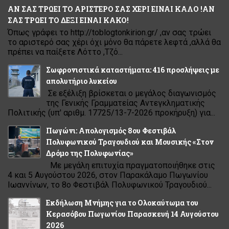
ΑΝ ΣΑΣ ΤΡΩΕΙ ΤΟ ΑΡΙΣΤΕΡΟ ΣΑΣ ΧΕΡΙ ΕΙΝΑΙ ΚΑΛΟ !ΑΝ
ΣΑΣ ΤΡΩΕΙ ΤΟ ΔΕΞΙ ΕΙΝΑΙ ΚΑΚΟ!
Όπως γράφει το http://toblogtonkirion.gr/ ,αν σας τρώει
το αριστερό σας χέρι όχι μόνο θα πάρετε λεφτά ,αλλά θα
πρέπει να παίξετε Λόττο ,Τζό...
Σωφρονιστικά καταστήματα: 416 προσλήψεις με
απολυτήριο λυκείου
Σε εξέλιξη βρίσκεται ο μεγάλος διαγωνισμός
της Γενικής Γραμματείας Αντεγκληματικής
Πολιτικής (υπ' αριθμ. 17725/13-7-2026 προκήρυξη) για...
Πωγώνι: Απολογισμός 8ου Φεστιβάλ
Πολυφωνικού Τραγουδιού και Μουσικής «Στον
Δρόμο της Πολυφωνίας»
Με μεγάλη επιτυχία πραγματοποιήθηκε στις
4 και 5 Αυγούστου 2026, στον Παρακάλαμο Πωγωνίου
Ιωαννίνων, το 8ο Φεστιβάλ Πολυφωνικού Τραγουδιού...
Εκδήλωση Μνήμης για το Ολοκαύτωμα του
Κερασόβου Πωγωνίου Παρασκευή 14 Αυγούστου
2026