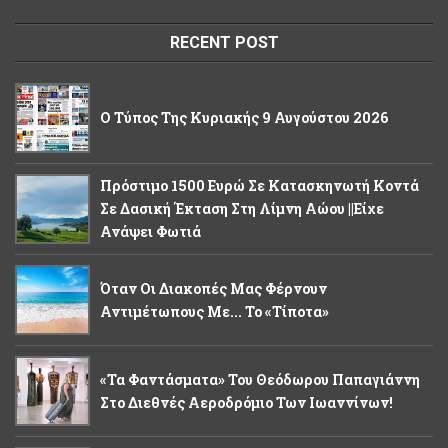
RECENT POST
Ο Τύπος Της Κυριακής 9 Αυγούστου 2026
Πρόστιμο 1500 Ευρώ Σε Κατασκηνωτή Κοντά
Σε Δασική Έκταση Στη Λίμνη Αώου ||Είχε
Ανάψει Φωτιά
Όταν Οι Διακοπές Μας Φέρνουν
Αντιμέτωπους Με... Το «τίποτα»
«Τα Φαντάσματα» Του Θεόδωρου Παπαγιάννη
Στο Διεθνές Αεροδρόμιο Των Ιωαννίνων!