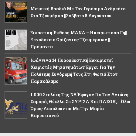
Μουσική Βραδιά Με Τον Γεράσιμο Ανδρεάτο
Στα Τζουμέρκα ||Σάββατο 8 Αυγούστου
Εικαστική Έκθεση ΜΑΝΑ – Ηπειρώτισσα Γη||
Ξενοδοχείο Ορίζοντες Τζουμέρκων ||
Πράμαντα
Ιωάννινα :Η Πυροσβεστική Ευχαριστεί
Χειριστές Μηχανημάτων Έργου Για Την
Πολύτιμη Συνδρομή Τους Στη Φωτιά Στον
Παρακάλαμο
1.000 Στελέχη Της ΝΔ Έφυγαν Για Τον Αντώνη
Σαμαρά, Θύελλα Σε ΣΥΡΙΖΑ Και ΠΑΣΟΚ,...όλοι
Όμως Ασχολούνται Με Την Μαρία
Καρυστιανού