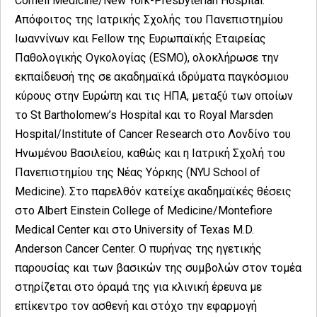
Cornell Medicine/New York-Presbyterian Hospital.
Απόφοιτος της Ιατρικής Σχολής του Πανεπιστημίου
Ιωαννίνων και Fellow της Ευρωπαϊκής Εταιρείας
Παθολογικής Ογκολογίας (ESMO), ολοκλήρωσε την
εκπαίδευσή της σε ακαδημαϊκά ιδρύματα παγκόσμιου
κύρους στην Ευρώπη και τις ΗΠΑ, μεταξύ των οποίων
το St Bartholomew’s Hospital και το Royal Marsden
Hospital/Institute of Cancer Research στο Λονδίνο του
Ηνωμένου Βασιλείου, καθώς και η Ιατρική Σχολή του
Πανεπιστημίου της Νέας Υόρκης (NYU School of
Medicine). Στο παρελθόν κατείχε ακαδημαϊκές θέσεις
στο Albert Einstein College of Medicine/Montefiore
Medical Center και στο University of Texas M.D.
Anderson Cancer Center. Ο πυρήνας της ηγετικής
παρουσίας και των βασικών της συμβολών στον τομέα
στηρίζεται στο όραμά της για κλινική έρευνα με
επίκεντρο τον ασθενή και στόχο την εφαρμογή