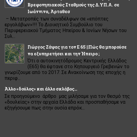
Βρεφονηπιακούς Σταθμούς της Δ.ΥΠ.Α. σε
Ιωάννινα, Άρταθεσ
– Μετατροπές των συναδέλφων σε «επόπτες
εργολάβων»!!! Το Διοικητικό Συμβούλιο του
Περιφερειακού Τμήματος Ηπείρου & Ιονίων Νήσων του
Συλ...
Γιώργος Ζάψας για τον Ε 65 ||Πώς θα μπορούσε
να εξυπηρετήσει και την Ήπειρο ;
Ότι ο αυτοκινητόδρομος Κεντρικής Ελλάδος
(Ε65) θα έφτανε στο Κηπουργειό Γρεβενών το
γνωρίζουμε από το 2017. Σε Ανακοίνωση της εποχής η
περιφ...
Άλλο «δούλος» και άλλο σκλάβος…
Σε προηγούμενο άρθρο μας μιλήσαμε για τον θεσμό της
«δουλείας» στην αρχαία Ελλάδα και προσπαθήσαμε να
εξηγήσουμε πως στην ουσία επρόκ...