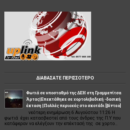
ΔΙΑΒΑΣΑΤΕ ΠΕΡΙΣΣΟΤΕΡΟ
Φωτιά σε υποσταθμό της ΔΕΗ στη Γραμμενίτσα
Άρτας||Επεκτάθηκε σε χορτολιβαδική -δασική
έκταση ||Πολλές περιοχές στο σκοτάδι [βίντεο]
νεότερη ενημέρωση 6 Αυγούστου 11:26 Η
φωτιά έχει κατασβεστεί από τους άνδρες της Π.Υ που
κατάφεραν να ελέγξουν την επέκτασή της σε χορτο...