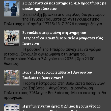
Σωφρονιστικά καταστήματα: 416 προσλήψεις με
απολυτήριο λυκείου
Σε εξέλιξη βρίσκεται ο μεγάλος διαγωνισμός
της Γενικής Γραμματείας Αντεγκληματικής
Πολιτικής (υπ' αριθμ. 17725/13-7-2026 προκήρυξη) για...
Συναυλία αφιερωμένη στη μνήμη του
Πετρολούκα Χαλκιά|| Μουσείο Αργυροτεχνίας
Ιωάννινα
Η μουσική της Ηπείρου συνεχίζει να γράφει
ιστορία… Συναυλία αφιερωμένη στη μνήμη του
Πετρολούκα Χαλκιά 7 Αυγούστου 2026 | Ώρα 21:00
Αύλειος...
Γιορτή Πέστροφας Σάββατο 1 Αυγούστου
Βουλιάστα Ιωαννίνων !
Γιορτή πέστροφας στη Βουλιάστα Ιωαννίνων
,το Σάββατο 1 Αυγούστου! Διοργάνωση
Πολιτιστικός Σύλλογος Βουλιάστας. Με το εισιτήριο ,θα
προσφέρε...
Η μνήμη γίνεται έργο: Ο Δήμος Ηγουμενίτσας