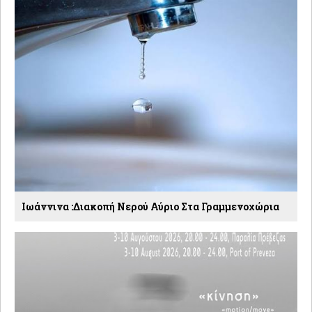
Ιωάννινα :Διακοπή Νερού Αύριο Στα Γραμμενοχώρια