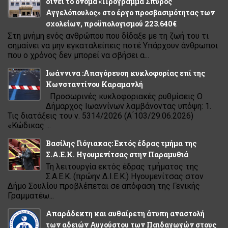
δίνει το όνομα «Πρόγραμμα Σπύρος
Αγγελόπουλος» στο έργο προσβασιμότητας των
σχολείων, προϋπολογισμού 223.640€
Στη μνήμη ενός ανθρώπου που δίδαξε με τη ζωή του τι
σημαίνει να μην εγκαταλείπεις ποτέ Υπάρχουν άνθρωποι
που ο χρόνος δεν μπορεί να σβήσει α...
Ιωάννινα :Απαγόρευση κυκλοφορίας επί της
Κωνσταντίνου Καραμανλή
Προσωρινές κυκλοφοριακές ρυθμίσεις Ο
Δήμαρχος Ιωαννίνων λαμβάνοντας υπόψη: 1.
Τις διατάξεις του ν. 5314/2026 (Α ́103/29.06.2026)
«Κώδικας ...
Βασίλης Γιόγιακας: Εκτός έδρας τμήμα της
Σ.Α.Ε.Κ. Ηγουμενίτσας στην Παραμυθιά
Τη λειτουργία εκτός έδρας τμήματος της
Σ.Α.Ε.Κ. (πρώην Δ.Ι.Ε.Κ.) Ηγουμενίτσας στον
Δήμο Σουλίου προβλέπεται σε απόφαση της Γενικής
Γραμματέω...
Απαράδεκτη και αυθαίρετη άτυπη αναστολή
των αδειών Αυγούστου των Παιδαγωγών στους