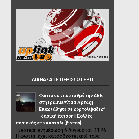
ΔΙΑΒΑΣΑΤΕ ΠΕΡΙΣΣΟΤΕΡΟ
Φωτιά σε υποσταθμό της ΔΕΗ
στη Γραμμενίτσα Άρτας||
Επεκτάθηκε σε χορτολιβαδική
-δασική έκταση ||Πολλές
περιοχές στο σκοτάδι [βίντεο]
νεότερη ενημέρωση 6 Αυγούστου 11:26
Η φωτιά έχει κατασβεστεί από τους