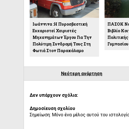
Ιωάννινα :Η Πυροσβεστική
ΠΑΣΟΚ Να
Ευχαριστεί Χειριστές
Βιβλίο Κο
Μηχανημάτων Έργου Για Την
Πολιτικής
Πολύτιμη Συνδρομή Τους Στη
Γυμνασίου
Φωτιά Στον Παρακάλαμο
Νεότερη ανάρτηση
Δεν υπάρχουν σχόλια:
Δημοσίευση σχολίου
Σημείωση: Μόνο ένα μέλος αυτού του ιστολογίο