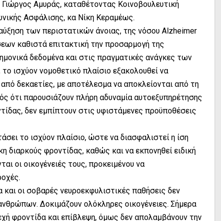
, Γιώργος Αμυράς, καταθέτοντας Κοινοβουλευτική
ωνικής Ασφάλισης, κα Νίκη Κεραμέως.
αύξηση των περιστατικών άνοιας, της νόσου Alzheimer
εων καθιστά επιτακτική την προσαρμογή της
ημονικά δεδομένα και στις πραγματικές ανάγκες των
 το ισχύον νομοθετικό πλαίσιο εξακολουθεί να
 από δεκαετίες, με αποτέλεσμα να αποκλείονται από τη
νός ότι παρουσιάζουν πλήρη αδυναμία αυτοεξυπηρέτησης
ντίδας, δεν εμπίπτουν στις υφιστάμενες προϋποθέσεις
άσει το ισχύον πλαίσιο, ώστε να διασφαλιστεί η ίση
η διαρκούς φροντίδας, καθώς και να εκπονηθεί ειδική
ται οι οικογένειές τους, προκειμένου να
ροχές.
ια και οι σοβαρές νευροεκφυλιστικές παθήσεις δεν
 ανθρώπων. Δοκιμάζουν ολόκληρες οικογένειες. Σήμερα
νεχή φροντίδα και επίβλεψη, όμως δεν απολαμβάνουν την