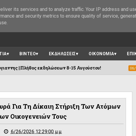
liver its services and to analyze traffic. Your IP address and us
rmance and security metrics to ensure quality of service, genera
use.
ΤΙΑ
ΒΙΝΤΕΟ
ΕΚΔΗΛΩΣΕΙΣ
ΟΙΚΟΝΟΜΙΑ
ΕΠΙ
ος εκδηλώσεων 8-15 Αυγούστου!
Η «Αγι
06/08/2026
ρά Για Τη Δίκαιη Στήριξη Των Ατόμων
Των Οικογενειών Τους
6/26/2026 12:29:00 μ.μ.