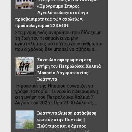
«Πρόγραμμα Σπύρος
Αγγελόπουλος» στο έργο
προσβασιμότητας των σχολείων,
προϋπολογισμού 223.640€
Στη μνήμη ενός ανθρώπου που δίδαξε με
τη ζωή του τι σημαίνει να μην
εγκαταλείπεις ποτέ Υπάρχουν άνθρωποι
που ο χρόνος δεν μπορεί να σβήσει α...
Συναυλία αφιερωμένη στη
μνήμη του Πετρολούκα Χαλκιά||
Μουσείο Αργυροτεχνίας
Ιωάννινα
Η μουσική της Ηπείρου συνεχίζει να
γράφει ιστορία… Συναυλία αφιερωμένη
στη μνήμη του Πετρολούκα Χαλκιά 7
Αυγούστου 2026 | Ώρα 21:00 Αύλειος...
Ιωάννινα :Άμεση κατάσβεση
φωτιάς στην Πεντέλη ||
Πολύτιμος και ο άμεσος