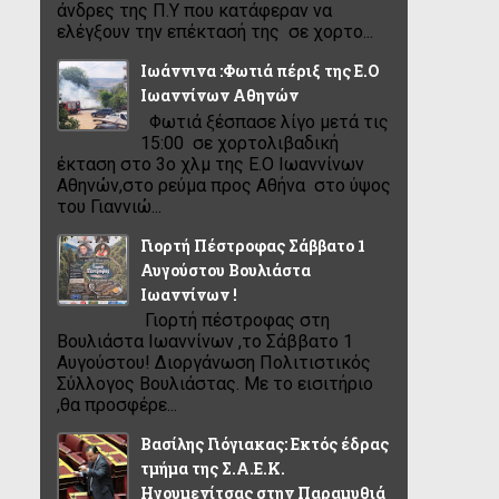
άνδρες της Π.Υ που κατάφεραν να
ελέγξουν την επέκτασή της σε χορτο...
Ιωάννινα :Φωτιά πέριξ της Ε.Ο
Ιωαννίνων Αθηνών
Φωτιά ξέσπασε λίγο μετά τις
15:00 σε χορτολιβαδική
έκταση στο 3ο χλμ της Ε.Ο Ιωαννίνων
Αθηνών,στο ρεύμα προς Αθήνα στο ύψος
του Γιαννιώ...
Γιορτή Πέστροφας Σάββατο 1
Αυγούστου Βουλιάστα
Ιωαννίνων !
Γιορτή πέστροφας στη
Βουλιάστα Ιωαννίνων ,το Σάββατο 1
Αυγούστου! Διοργάνωση Πολιτιστικός
Σύλλογος Βουλιάστας. Με το εισιτήριο
,θα προσφέρε...
Βασίλης Γιόγιακας: Εκτός έδρας
τμήμα της Σ.Α.Ε.Κ.
Ηγουμενίτσας στην Παραμυθιά