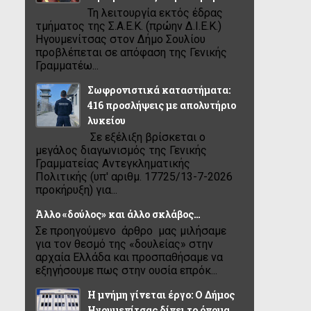
Τη λειτουργία εκτός έδρας
τμήματος της Σ.Α.Ε.Κ. (πρώην Δ.Ι.Ε.Κ.)
Ηγουμενίτσας στον Δήμο Σουλίου
προβλέπεται σε απόφαση της Γενικής
Γραμματέω...
Σωφρονιστικά καταστήματα:
416 προσλήψεις με απολυτήριο
λυκείου
Σε εξέλιξη βρίσκεται ο
μεγάλος διαγωνισμός της Γενικής
Γραμματείας Αντεγκληματικής
Πολιτικής (υπ' αριθμ. 17725/13-7-2026
προκήρυξη) για...
Άλλο «δούλος» και άλλο σκλάβος…
Σε προηγούμενο άρθρο μας μιλήσαμε
για τον θεσμό της «δουλείας» στην
αρχαία Ελλάδα και προσπαθήσαμε να
εξηγήσουμε πως στην ουσία επρόκ...
Η μνήμη γίνεται έργο: Ο Δήμος
Ηγουμενίτσας δίνει το όνομα