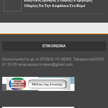
Ελληνικός Ερυθρός Σταυρός|| 8 Χρήσιμες
Οδηγίες Για Την Ασφάλεια Στο Νερό
ΕΠΙΚΟΙΝΩΝΙΑ
Επικοινωνήστε με το EPIRUS-TV-NEWS: Τηλεφωνικά:6955
61 39 05 email:epirus.tv.news@gmail.com