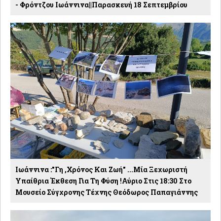
- Φρόντζου Ιωάννινα||Παρασκευή 18 Σεπτεμβρίου
Ιωάννινα :"Γη ,χρόνος Και Ζωή" ...Μία Ξεχωριστή
Υπαίθρια Έκθεση Για Τη Φύση !Αύριο Στις 18:30 Στο
Μουσείο Σύγχρονης Τέχνης Θεόδωρος Παπαγιάννης