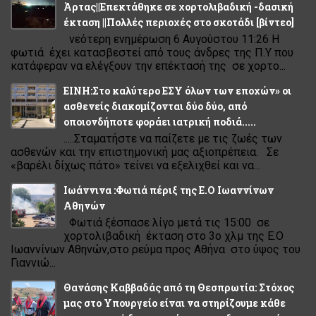
Άρτας||Επεκτάθηκε σε χορτολιβαδική -δασική
έκταση ||Πολλές περιοχές στο σκοτάδι [βίντεο]
νεότερη ενημέρωση 6 Αυγούστου 11:26 Η
φωτιά έχει κατασβεστεί από τους άνδρες της Π.Υ που
κατάφεραν να ελέγξουν την επέκτασή της σε χορτο...
ΕΙΝΗ:Στο καλύτερο ΕΣΥ όλων των εποχών» οι
ασθενείς διακομίζονται δύο δύο, από
οποιονδήποτε φοράει ιατρική ποδιά.....
.....Σταματήστε να παίζετε με τις ζωές των
ασθενών και την επιστημονική μας αξιοπρέπεια. Σε
«βαρέλι δίχως πάτο» τείνει να εξελιχθεί και να...
Ιωάννινα :Φωτιά πέριξ της Ε.Ο Ιωαννίνων
Αθηνών
Φωτιά ξέσπασε λίγο μετά τις 15:00 σε
χορτολιβαδική έκταση στο 3ο χλμ της Ε.Ο
Ιωαννίνων Αθηνών,στο ρεύμα προς Αθήνα στο ύψος του
Γιαννιώ...
Θανάσης Καββαδάς από τη Θεσπρωτία: Στόχος
μας στο Υπουργείο είναι να στηρίζουμε κάθε