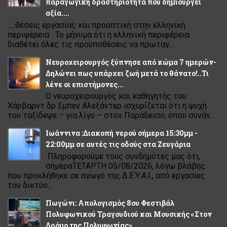
παραγωγική δραστηριότητα που δημιουργεί
αξία....
.....θέσεις εργασίας και προοπτική στην ελληνική
περιφέρεια Το μήνυμα ότι η ελληνική περιφέρεια
διαθέτει όλες τις προϋποθέσεις να πρωταγ...
Νευροχειρουργός ξύπνησε από κώμα 7 ημερών-
Δηλώνει πως υπάρχει ζωή μετά το θάνατο!..Τι
λένε οι επιστήμονες...
Ο νευροχειρουργός και καθηγητής του
Χάρβαρντ δρ Εμπεν Αλεξάντερ ισχυρίζεται ότι η ψυχή
του ταξίδεψε – για λίγο – στον Παράδεισο, όπου συνάν...
Ιωάννινα :Διακοπή νερού σήμερα 15:30μμ -
22:00μμ σε αυτές τις οδούς στα Ζευγάρια
Πληροφορούμε τους συνδημότες μας ότι,
σήμεραΤΕΤΑΡΤΗ 05/08/2026, λόγω βλάβης
που προκλήθηκε σε αγωγό της Δ.Ε.Υ.Α.Ι., από εργασίες
του δικτύο...
Πωγώνι: Απολογισμός 8ου Φεστιβάλ
Πολυφωνικού Τραγουδιού και Μουσικής «Στον
Δρόμο της Πολυφωνίας»