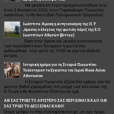
Με μεγάλη επιτυχία πραγματοποιήθηκε στις
4 και 5 Αυγούστου 2026, στον Παρακάλαμο Πωγωνίου
Ιωαννίνων, το 8ο Φεστιβάλ Πολυφωνικού Τραγουδιού...
Ιωάννινα :Άμεση η κινητοποίηση της Π.Υ
,άμεσος ο έλεγχος της φωτιάς πέριξ της Ε.Ο
Ιωαννίνων Αθηνών [βίντεο ]
Χάρη στην άμεση και μεγάλη κινητοποίηση
των πυροσβεστικών δυνάμεων η φωτιά που
εκδηλώθηκε λίγο μετά τις 15:00 σε χορτολιβαδική
έκταση ...
Ιστορική ημέρα για τη Σιταριά Πωγωνίου:
Τελέστηκαν τα Εγκαίνια του Ιερού Ναού Αγίου
Αθανασίου
Η Σιταριά Πωγωνίου έζησε δύο ημέρες που θα
μείνουν βαθιά χαραγμένες στη μνήμη των κατοίκων της.
Η 7η και η 8η Αυγούστου 2026 έγιναν ημέ...
ΑΝ ΣΑΣ ΤΡΩΕΙ ΤΟ ΑΡΙΣΤΕΡΟ ΣΑΣ ΧΕΡΙ ΕΙΝΑΙ ΚΑΛΟ !ΑΝ
ΣΑΣ ΤΡΩΕΙ ΤΟ ΔΕΞΙ ΕΙΝΑΙ ΚΑΚΟ!
Όπως γράφει το http://toblogtonkirion.gr/ ,αν σας τρώει