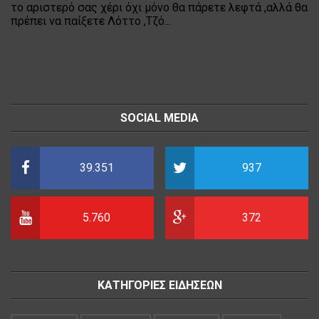
το αριστερό σας χέρι όχι μόνο θα πάρετε λεφτά ,αλλά θα
πρέπει να παίξετε Λόττο ,Τζό...
SOCIAL MEDIA
39.351
937
5.760
372
ΚΑΤΗΓΟΡΙΕΣ ΕΙΔΗΣΕΩΝ