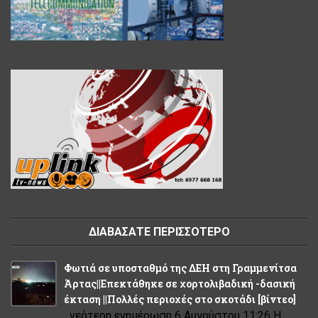
ΔΙΑΒΑΣΑΤΕ ΠΕΡΙΣΣΟΤΕΡΟ
Φωτιά σε υποσταθμό της ΔΕΗ στη Γραμμενίτσα
Άρτας||Επεκτάθηκε σε χορτολιβαδική -δασική
έκταση ||Πολλές περιοχές στο σκοτάδι [βίντεο]
νεότερη ενημέρωση 6 Αυγούστου 11:26 Η