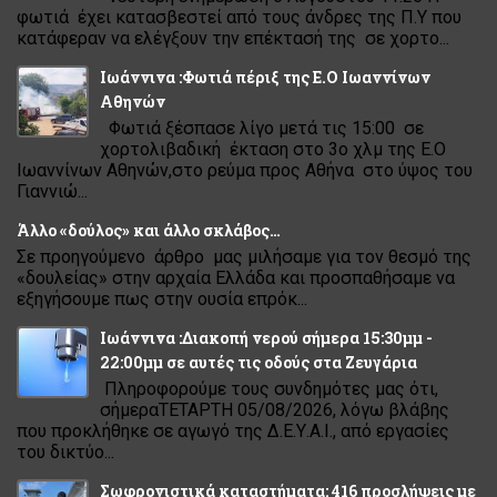
φωτιά έχει κατασβεστεί από τους άνδρες της Π.Υ που
κατάφεραν να ελέγξουν την επέκτασή της σε χορτο...
Ιωάννινα :Φωτιά πέριξ της Ε.Ο Ιωαννίνων
Αθηνών
Φωτιά ξέσπασε λίγο μετά τις 15:00 σε
χορτολιβαδική έκταση στο 3ο χλμ της Ε.Ο
Ιωαννίνων Αθηνών,στο ρεύμα προς Αθήνα στο ύψος του
Γιαννιώ...
Άλλο «δούλος» και άλλο σκλάβος…
Σε προηγούμενο άρθρο μας μιλήσαμε για τον θεσμό της
«δουλείας» στην αρχαία Ελλάδα και προσπαθήσαμε να
εξηγήσουμε πως στην ουσία επρόκ...
Ιωάννινα :Διακοπή νερού σήμερα 15:30μμ -
22:00μμ σε αυτές τις οδούς στα Ζευγάρια
Πληροφορούμε τους συνδημότες μας ότι,
σήμεραΤΕΤΑΡΤΗ 05/08/2026, λόγω βλάβης
που προκλήθηκε σε αγωγό της Δ.Ε.Υ.Α.Ι., από εργασίες
του δικτύο...
Σωφρονιστικά καταστήματα: 416 προσλήψεις με