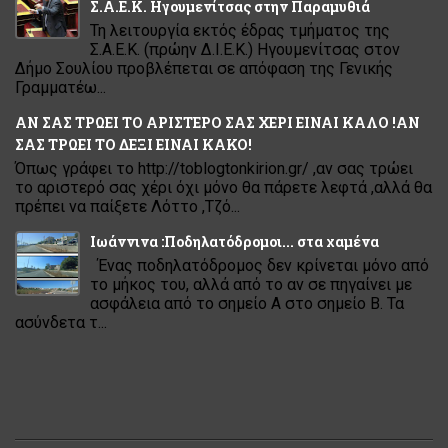
Σ.Α.Ε.Κ. Ηγουμενίτσας στην Παραμυθιά
Τη λειτουργία εκτός έδρας τμήματος της
Σ.Α.Ε.Κ. (πρώην Δ.Ι.Ε.Κ.) Ηγουμενίτσας στον
Δήμο Σουλίου προβλέπεται σε απόφαση της Γενικής
Γραμματέω...
ΑΝ ΣΑΣ ΤΡΩΕΙ ΤΟ ΑΡΙΣΤΕΡΟ ΣΑΣ ΧΕΡΙ ΕΙΝΑΙ ΚΑΛΟ !ΑΝ
ΣΑΣ ΤΡΩΕΙ ΤΟ ΔΕΞΙ ΕΙΝΑΙ ΚΑΚΟ!
Όπως γράφει το http://toblogtonkirion.gr/ ,αν σας τρώει
το αριστερό σας χέρι όχι μόνο θα πάρετε λεφτά ,αλλά θα
πρέπει να παίξετε Λόττο ,Τζό...
Ιωάννινα :Ποδηλατόδρομοι... στα χαμένα
Ένας ποδηλατόδρομος δεν κρίνεται μόνο από
το μήκος του, αλλά από το αν σε πηγαίνει με
ασφάλεια από το σημείο Α στο σημείο Β. Τα
ασύνδετα τ...