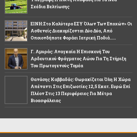
Σχέδια Βελτίωσης
ΕΙΝΗ:Στο Καλύτερο ΕΣΥ Όλων Των Εποχών» Οι
Ασθενείς Διακομίζονται Δύο Δύο, Από
Οποιονδήποτε Φοράει Ιατρική Ποδιά.....
Γ. Αμυράς: Αναγκαία Η Επισκευή Του
Αρδευτικού Φράγματος Αώου Για Τη Στήριξη
Του Πρωτογενούς Τομέα
Θανάσης Καββαδάς: Θωρακίζεται Όλη Η Χώρα
Απέναντι Στις Επιζωοτίες 12,5 Εκατ. Ευρώ Επί
Πλέον Στις 13 Περιφέρειες Για Μέτρα
Βιοασφάλειας