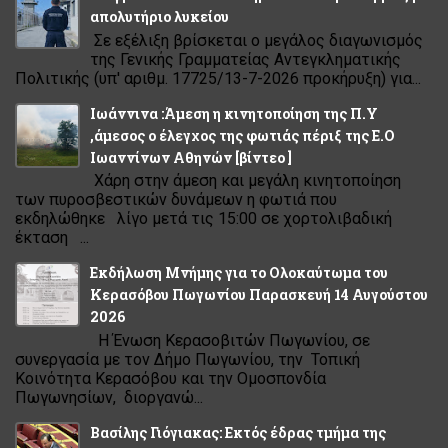
απολυτήριο λυκείου
Σε εξέλιξη βρίσκεται ο μεγάλος διαγωνισμός
της Γενικής Γραμματείας Αντεγκληματικής
Πολιτικής (υπ' αριθμ. 17725/13-7-2026 προκήρυξη) για...
Ιωάννινα :Άμεση η κινητοποίηση της Π.Υ
,άμεσος ο έλεγχος της φωτιάς πέριξ της Ε.Ο
Ιωαννίνων Αθηνών [βίντεο ]
Χάρη στην άμεση και μεγάλη κινητοποίηση
των πυροσβεστικών δυνάμεων η φωτιά που
εκδηλώθηκε λίγο μετά τις 15:00 σε χορτολιβαδική
έκταση ...
Εκδήλωση Μνήμης για το Ολοκαύτωμα του
Κερασόβου Πωγωνίου Παρασκευή 14 Αυγούστου
2026
Η Ένωση Κερασοβιτών Πωγωνίου, σε
συνεργασία με τον Δήμο Πωγωνίου, την Τοπική
Κοινότητα Κερασόβου και την Ομοσπονδία
Πωγωνησίων, διοργανώ...
Βασίλης Γιόγιακας: Εκτός έδρας τμήμα της