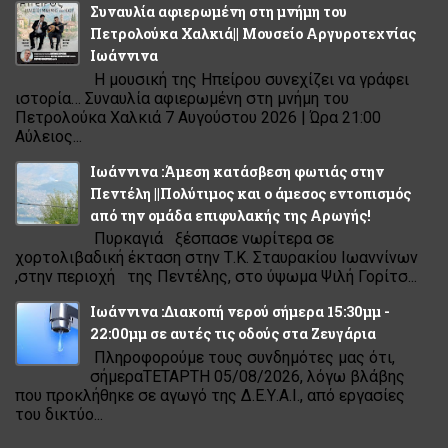
Συναυλία αφιερωμένη στη μνήμη του
Πετρολούκα Χαλκιά|| Μουσείο Αργυροτεχνίας
Ιωάννινα
Η μουσική της Ηπείρου συνεχίζει να γράφει
ιστορία… Συναυλία αφιερωμένη στη μνήμη του
Πετρολούκα Χαλκιά 7 Αυγούστου 2026 | Ώρα 21:00
Αύλειος...
Ιωάννινα :Άμεση κατάσβεση φωτιάς στην
Πεντέλη ||Πολύτιμος και ο άμεσος εντοπισμός
από την ομάδα επιφυλακής της Αρωγής!
Πυρκαγιά ξέσπασε νωρίτερα σε
χορτολιβαδική έκταση στην Τ.Κ. Σταυρακίου Ιωαννίνων
,στην περιοχή της Πεντέλης, στο ύψωμα Ψιλή Γορίτσ...
Ιωάννινα :Διακοπή νερού σήμερα 15:30μμ -
22:00μμ σε αυτές τις οδούς στα Ζευγάρια
Πληροφορούμε τους συνδημότες μας ότι,
σήμεραΤΕΤΑΡΤΗ 05/08/2026, λόγω βλάβης
που προκλήθηκε σε αγωγό της Δ.Ε.Υ.Α.Ι., από εργασίες
του δικτύο...