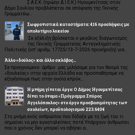
Σ.Α.Ε.Κ. (πρώην Δ.Ι.Ε.Κ.) Ηγουμενίτσας στον
Δήμο Σουλίου προβλέπεται σε απόφαση της Γενικής
Γραμματέω...
Σωφρονιστικά καταστήματα: 416 προσλήψεις με
απολυτήριο λυκείου
Σε εξέλιξη βρίσκεται ο μεγάλος διαγωνισμός
της Γενικής Γραμματείας Αντεγκληματικής
Πολιτικής (υπ' αριθμ. 17725/13-7-2026 προκήρυξη) για...
Άλλο «δούλος» και άλλο σκλάβος…
Σε προηγούμενο άρθρο μας μιλήσαμε για τον θεσμό της
«δουλείας» στην αρχαία Ελλάδα και προσπαθήσαμε να
εξηγήσουμε πως στην ουσία επρόκ...
Η μνήμη γίνεται έργο: Ο Δήμος Ηγουμενίτσας
δίνει το όνομα «Πρόγραμμα Σπύρος
Αγγελόπουλος» στο έργο προσβασιμότητας των
σχολείων, προϋπολογισμού 223.640€
Στη μνήμη ενός ανθρώπου που δίδαξε με τη ζωή του τι
σημαίνει να μην εγκαταλείπεις ποτέ Υπάρχουν άνθρωποι
που ο χρόνος δεν μπορεί να σβήσει α...