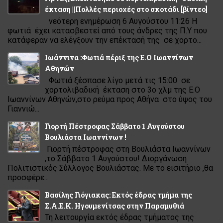
έκταση ||Πολλές περιοχές στο σκοτάδι [βίντεο]
νεότερη ενημέρωση 6 Αυγούστου 11:26 Η
φωτιά έχει κατασβεστεί από τους άνδρες της Π.Υ που
κατάφεραν να ελέγξουν την επέκτασή της σε χορτο...
Ιωάννινα :Φωτιά πέριξ της Ε.Ο Ιωαννίνων
Αθηνών
Φωτιά ξέσπασε λίγο μετά τις 15:00 σε
χορτολιβαδική έκταση στο 3ο χλμ της Ε.Ο
Ιωαννίνων Αθηνών,στο ρεύμα προς Αθήνα στο ύψος του
Γιαννιώ...
Γιορτή Πέστροφας Σάββατο 1 Αυγούστου
Βουλιάστα Ιωαννίνων !
Γιορτή πέστροφας στη Βουλιάστα Ιωαννίνων
,το Σάββατο 1 Αυγούστου! Διοργάνωση
Πολιτιστικός Σύλλογος Βουλιάστας. Με το εισιτήριο ,θα
προσφέρε...
Βασίλης Γιόγιακας: Εκτός έδρας τμήμα της
Σ.Α.Ε.Κ. Ηγουμενίτσας στην Παραμυθιά
Τη λειτουργία εκτός έδρας τμήματος της