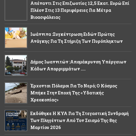
Απέναντι Στις Επιζωοτίες 12,5 Εκατ. Ευρώ Επί
Πλέον Στις 13 Περιφέρειες Για Μέτρα
Βιοασφάλειας
Ιωάννινα :Συγκέντρωση Ειδών Πρώτης
Ανάγκης Για Τη Στήριξη Των Πυρόπληκτων
Δήμος Ιωαννιτών :Απομάκρυνση Υπέργειων
Κάδων Απορριμμάτων ....
Έρχονται Πόλεμοι Για Το Νερό; Ο Κόσμος
Μπήκε Στην Εποχή Της «υδατικής
Χρεοκοπίας»
Εκδόθηκε Η ΚΥΑ Για Τη Στεγαστική Συνδρομή
Των Πληγέντων Από Τον Σεισμό Της 8ης
Μαρτίου 2026