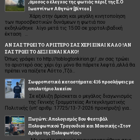
,άμεσος ο έλεγχος της φωτιάς πέριξ της Ε.Ο
Ιωαννίνων Αθηνών [βίντεο ]
Χάρη στην άμεση και μεγάλη κινητοποίηση
των πυροσβεστικών δυνάμεων η φωτιά που
εκδηλώθηκε λίγο μετά τις 15:00 σε χορτολιβαδική
έκταση ...
ΑΝ ΣΑΣ ΤΡΩΕΙ ΤΟ ΑΡΙΣΤΕΡΟ ΣΑΣ ΧΕΡΙ ΕΙΝΑΙ ΚΑΛΟ !ΑΝ
ΣΑΣ ΤΡΩΕΙ ΤΟ ΔΕΞΙ ΕΙΝΑΙ ΚΑΚΟ!
Όπως γράφει το http://toblogtonkirion.gr/ ,αν σας τρώει
το αριστερό σας χέρι όχι μόνο θα πάρετε λεφτά ,αλλά θα
πρέπει να παίξετε Λόττο ,Τζό...
Σωφρονιστικά καταστήματα: 416 προσλήψεις με
απολυτήριο λυκείου
Σε εξέλιξη βρίσκεται ο μεγάλος διαγωνισμός
της Γενικής Γραμματείας Αντεγκληματικής
Πολιτικής (υπ' αριθμ. 17725/13-7-2026 προκήρυξη) για...
Πωγώνι: Απολογισμός 8ου Φεστιβάλ
Πολυφωνικού Τραγουδιού και Μουσικής «Στον
Δρόμο της Πολυφωνίας»