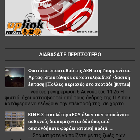
ΔΙΑΒΑΣΑΤΕ ΠΕΡΙΣΣΟΤΕΡΟ
Φωτιά σε υποσταθμό της ΔΕΗ στη Γραμμενίτσα
Άρτας||Επεκτάθηκε σε χορτολιβαδική -δασική
έκταση ||Πολλές περιοχές στο σκοτάδι [βίντεο]
νεότερη ενημέρωση 6 Αυγούστου 11:26 Η
φωτιά έχει κατασβεστεί από τους άνδρες της Π.Υ που
κατάφεραν να ελέγξουν την επέκτασή της σε χορτο...
ΕΙΝΗ:Στο καλύτερο ΕΣΥ όλων των εποχών» οι
ασθενείς διακομίζονται δύο δύο, από
οποιονδήποτε φοράει ιατρική ποδιά.....
.....Σταματήστε να παίζετε με τις ζωές των