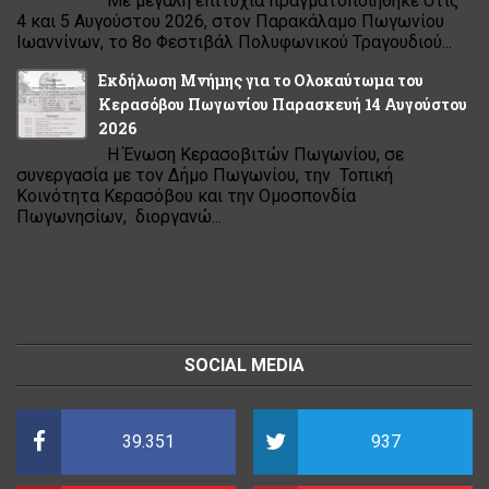
Με μεγάλη επιτυχία πραγματοποιήθηκε στις
4 και 5 Αυγούστου 2026, στον Παρακάλαμο Πωγωνίου
Ιωαννίνων, το 8ο Φεστιβάλ Πολυφωνικού Τραγουδιού...
Εκδήλωση Μνήμης για το Ολοκαύτωμα του
Κερασόβου Πωγωνίου Παρασκευή 14 Αυγούστου
2026
Η Ένωση Κερασοβιτών Πωγωνίου, σε
συνεργασία με τον Δήμο Πωγωνίου, την Τοπική
Κοινότητα Κερασόβου και την Ομοσπονδία
Πωγωνησίων, διοργανώ...
SOCIAL MEDIA
39.351
937