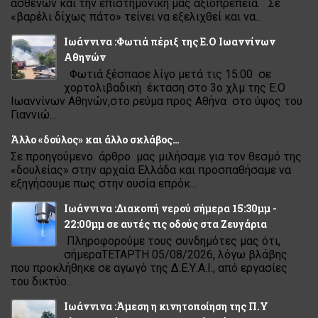
ασθενών και την επιστημονική μας αξιοπρέπεια. Σε
«βαρέλι δίχως πάτο» τείνει να εξελιχθεί και να...
Ιωάννινα :Φωτιά πέριξ της Ε.Ο Ιωαννίνων
Αθηνών
Φωτιά ξέσπασε λίγο μετά τις 15:00 σε
χορτολιβαδική έκταση στο 3ο χλμ της Ε.Ο
Ιωαννίνων Αθηνών,στο ρεύμα προς Αθήνα στο ύψος του
Γιαννιώ...
Άλλο «δούλος» και άλλο σκλάβος…
Σε προηγούμενο άρθρο μας μιλήσαμε για τον θεσμό της
«δουλείας» στην αρχαία Ελλάδα και προσπαθήσαμε να
εξηγήσουμε πως στην ουσία επρόκ...
Ιωάννινα :Διακοπή νερού σήμερα 15:30μμ -
22:00μμ σε αυτές τις οδούς στα Ζευγάρια
Πληροφορούμε τους συνδημότες μας ότι,
σήμεραΤΕΤΑΡΤΗ 05/08/2026, λόγω βλάβης
που προκλήθηκε σε αγωγό της Δ.Ε.Υ.Α.Ι., από εργασίες
του δικτύο...
Ιωάννινα :Άμεση η κινητοποίηση της Π.Υ