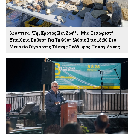
Ιωάννινα :"Γη ,χρόνος Και Ζωή" ...Μία Ξεχωριστή
Υπαίθρια Έκθεση Για Τη Φύση !Αύριο Στις 18:30 Στο
Μουσείο Σύγχρονης Τέχνης Θεόδωρος Παπαγιάννης