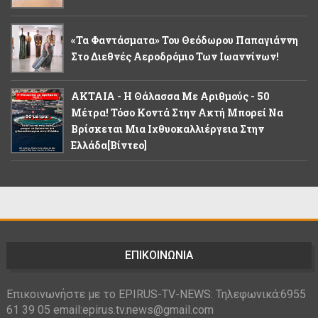
«Τα Φαντάσματα» Του Θεόδωρου Παπαγιάννη
Στο Διεθνές Αεροδρόμιο Των Ιωαννίνων!
ΑΚΤΑΙΑ - Η Θάλασσα Με Αριθμούς - 50
Μέτρα! Τόσο Κοντά Στην Ακτή Μπορεί Να
Βρίσκεται Μια Ιχθυοκαλλιέργεια Στην
Ελλάδα[βίντεο]
ΕΠΙΚΟΙΝΩΝΙΑ
Επικοινωνήστε με το EPIRUS-TV-NEWS: Τηλεφωνικά:6955
61 39 05 email:epirus.tv.news@gmail.com