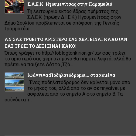
Σ.Α.Ε.Κ. Ηγουμενίτσας στην Παραμυθιά
Τη λειτουργία εκτός έδρας τμήματος της
Σ.Α.Ε.Κ. (πρώην Δ.Ι.Ε.Κ.) Ηγουμενίτσας στον
Δήμο Σουλίου προβλέπεται σε απόφαση της Γενικής
Γραμματέω...
ΑΝ ΣΑΣ ΤΡΩΕΙ ΤΟ ΑΡΙΣΤΕΡΟ ΣΑΣ ΧΕΡΙ ΕΙΝΑΙ ΚΑΛΟ !ΑΝ
ΣΑΣ ΤΡΩΕΙ ΤΟ ΔΕΞΙ ΕΙΝΑΙ ΚΑΚΟ!
Όπως γράφει το http://toblogtonkirion.gr/ ,αν σας τρώει
το αριστερό σας χέρι όχι μόνο θα πάρετε λεφτά ,αλλά θα
πρέπει να παίξετε Λόττο ,Τζό...
Ιωάννινα :Ποδηλατόδρομοι... στα χαμένα
Ένας ποδηλατόδρομος δεν κρίνεται μόνο από
το μήκος του, αλλά από το αν σε πηγαίνει με
ασφάλεια από το σημείο Α στο σημείο Β. Τα
ασύνδετα τ...