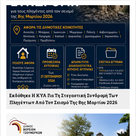
Εκδόθηκε Η ΚΥΑ Για Τη Στεγαστική Συνδρομή Των
Πληγέντων Από Τον Σεισμό Της 8ης Μαρτίου 2026