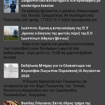
Σωφρονιστικά καταστήματα: 416 προσλήψεις με
απολυτήριο λυκείου
Σε εξέλιξη βρίσκεται ο μεγάλος διαγωνισμός
της Γενικής Γραμματείας Αντεγκληματικής
Πολιτικής (υπ' αριθμ. 17725/13-7-2026 προκήρυξη) για...
Ιωάννινα :Άμεση η κινητοποίηση της Π.Υ
,άμεσος ο έλεγχος της φωτιάς πέριξ της Ε.Ο
Ιωαννίνων Αθηνών [βίντεο ]
Χάρη στην άμεση και μεγάλη κινητοποίηση
των πυροσβεστικών δυνάμεων η φωτιά που
εκδηλώθηκε λίγο μετά τις 15:00 σε χορτολιβαδική
έκταση ...
Εκδήλωση Μνήμης για το Ολοκαύτωμα του
Κερασόβου Πωγωνίου Παρασκευή 14 Αυγούστου
2026
Η Ένωση Κερασοβιτών Πωγωνίου, σε
συνεργασία με τον Δήμο Πωγωνίου, την Τοπική
Κοινότητα Κερασόβου και την Ομοσπονδία
Πωγωνησίων, διοργανώ...
Βασίλης Γιόγιακας: Εκτός έδρας τμήμα της