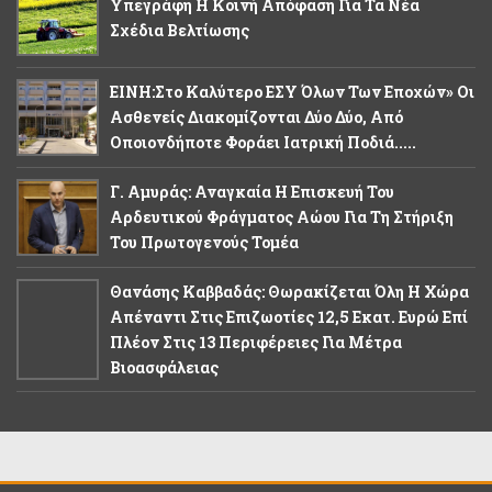
Υπεγράφη Η Κοινή Απόφαση Για Τα Νέα
Σχέδια Βελτίωσης
ΕΙΝΗ:Στο Καλύτερο ΕΣΥ Όλων Των Εποχών» Οι
Ασθενείς Διακομίζονται Δύο Δύο, Από
Οποιονδήποτε Φοράει Ιατρική Ποδιά.....
Γ. Αμυράς: Αναγκαία Η Επισκευή Του
Αρδευτικού Φράγματος Αώου Για Τη Στήριξη
Του Πρωτογενούς Τομέα
Θανάσης Καββαδάς: Θωρακίζεται Όλη Η Χώρα
Απέναντι Στις Επιζωοτίες 12,5 Εκατ. Ευρώ Επί
Πλέον Στις 13 Περιφέρειες Για Μέτρα
Βιοασφάλειας