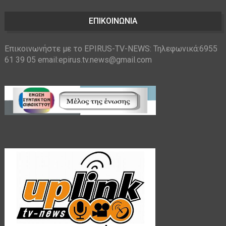
ΕΠΙΚΟΙΝΩΝΙΑ
Επικοινωνήστε με το EPIRUS-TV-NEWS: Τηλεφωνικά:6955
61 39 05 email:epirus.tv.news@gmail.com