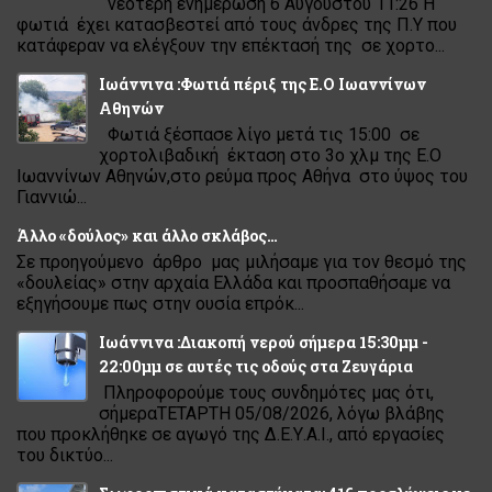
νεότερη ενημέρωση 6 Αυγούστου 11:26 Η
φωτιά έχει κατασβεστεί από τους άνδρες της Π.Υ που
κατάφεραν να ελέγξουν την επέκτασή της σε χορτο...
Ιωάννινα :Φωτιά πέριξ της Ε.Ο Ιωαννίνων
Αθηνών
Φωτιά ξέσπασε λίγο μετά τις 15:00 σε
χορτολιβαδική έκταση στο 3ο χλμ της Ε.Ο
Ιωαννίνων Αθηνών,στο ρεύμα προς Αθήνα στο ύψος του
Γιαννιώ...
Άλλο «δούλος» και άλλο σκλάβος…
Σε προηγούμενο άρθρο μας μιλήσαμε για τον θεσμό της
«δουλείας» στην αρχαία Ελλάδα και προσπαθήσαμε να
εξηγήσουμε πως στην ουσία επρόκ...
Ιωάννινα :Διακοπή νερού σήμερα 15:30μμ -
22:00μμ σε αυτές τις οδούς στα Ζευγάρια
Πληροφορούμε τους συνδημότες μας ότι,
σήμεραΤΕΤΑΡΤΗ 05/08/2026, λόγω βλάβης
που προκλήθηκε σε αγωγό της Δ.Ε.Υ.Α.Ι., από εργασίες
του δικτύο...