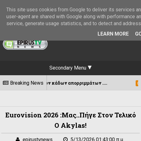
This site uses cookies from Google to deliver its services and
user-agent are shared with Google along with performance and
service, generate usage statistics, and to detect and addres
LEARN MORE
GO
Secondary Menu
ν κάδων απορριμμάτων ....
Breaking News
Εκδόθηκε η
07/08/2026
Eurovision 2026 :Μας..πήγε Στον Τελικό
Ο Akylas!
epirustvnews
5/13/2026 01:43:00 π.μ.