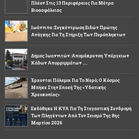
Πλέον Στις 13 Περιφέρειες Για Μέτρα
Βιοασφάλειας
Ιωάννινα :Συγκέντρωση Ειδών Πρώτης
Ανάγκης Για Τη Στήριξη Των Πυρόπληκτων
Δήμος Ιωαννιτών :Απομάκρυνση Υπέργειων
Κάδων Απορριμμάτων ....
Έρχονται Πόλεμοι Για Το Νερό; Ο Κόσμος
Μπήκε Στην Εποχή Της «υδατικής
Χρεοκοπίας»
Εκδόθηκε Η ΚΥΑ Για Τη Στεγαστική Συνδρομή
Των Πληγέντων Από Τον Σεισμό Της 8ης
Μαρτίου 2026