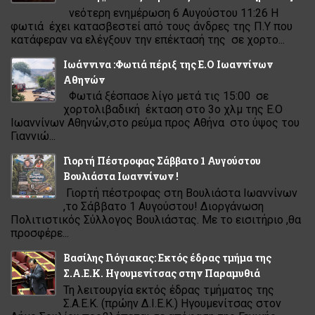
νεότερη ενημέρωση 6 Αυγούστου 11:26 Η
φωτιά έχει κατασβεστεί από τους άνδρες της Π.Υ που
κατάφεραν να ελέγξουν την επέκτασή της σε χορτο...
Ιωάννινα :Φωτιά πέριξ της Ε.Ο Ιωαννίνων
Αθηνών
Φωτιά ξέσπασε λίγο μετά τις 15:00 σε
χορτολιβαδική έκταση στο 3ο χλμ της Ε.Ο
Ιωαννίνων Αθηνών,στο ρεύμα προς Αθήνα στο ύψος του
Γιαννιώ...
Γιορτή Πέστροφας Σάββατο 1 Αυγούστου
Βουλιάστα Ιωαννίνων !
Γιορτή πέστροφας στη Βουλιάστα Ιωαννίνων
,το Σάββατο 1 Αυγούστου! Διοργάνωση
Πολιτιστικός Σύλλογος Βουλιάστας. Με το εισιτήριο ,θα
προσφέρε...
Βασίλης Γιόγιακας: Εκτός έδρας τμήμα της
Σ.Α.Ε.Κ. Ηγουμενίτσας στην Παραμυθιά
Τη λειτουργία εκτός έδρας τμήματος της
Σ.Α.Ε.Κ. (πρώην Δ.Ι.Ε.Κ.) Ηγουμενίτσας στον