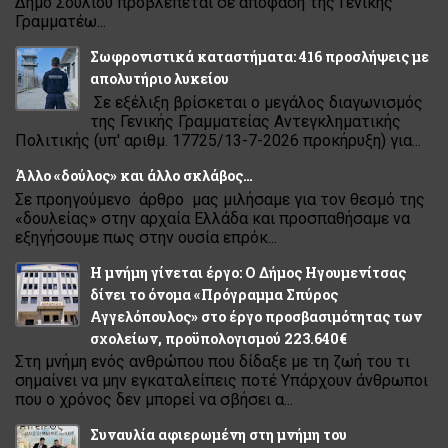
Δήμο Σουλίου προβλέπεται σε απόφαση της Γενικής
Γραμματέω...
Σωφρονιστικά καταστήματα: 416 προσλήψεις με
απολυτήριο λυκείου
Σε εξέλιξη βρίσκεται ο μεγάλος διαγωνισμός
της Γενικής Γραμματείας Αντεγκληματικής
Πολιτικής (υπ' αριθμ. 17725/13-7-2026 προκήρυξη) για...
Άλλο «δούλος» και άλλο σκλάβος…
Σε προηγούμενο άρθρο μας μιλήσαμε για τον θεσμό της
«δουλείας» στην αρχαία Ελλάδα και προσπαθήσαμε να
εξηγήσουμε πως στην ουσία επρόκ...
Η μνήμη γίνεται έργο: Ο Δήμος Ηγουμενίτσας
δίνει το όνομα «Πρόγραμμα Σπύρος
Αγγελόπουλος» στο έργο προσβασιμότητας των
σχολείων, προϋπολογισμού 223.640€
Στη μνήμη ενός ανθρώπου που δίδαξε με τη ζωή του τι
σημαίνει να μην εγκαταλείπεις ποτέ Υπάρχουν άνθρωποι
που ο χρόνος δεν μπορεί να σβήσει α...
Συναυλία αφιερωμένη στη μνήμη του