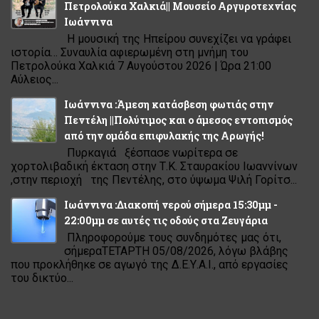
Πετρολούκα Χαλκιά|| Μουσείο Αργυροτεχνίας
Ιωάννινα
Η μουσική της Ηπείρου συνεχίζει να γράφει
ιστορία… Συναυλία αφιερωμένη στη μνήμη του
Πετρολούκα Χαλκιά 7 Αυγούστου 2026 | Ώρα 21:00
Αύλειος...
Ιωάννινα :Άμεση κατάσβεση φωτιάς στην
Πεντέλη ||Πολύτιμος και ο άμεσος εντοπισμός
από την ομάδα επιφυλακής της Αρωγής!
Πυρκαγιά ξέσπασε νωρίτερα σε
χορτολιβαδική έκταση στην Τ.Κ. Σταυρακίου Ιωαννίνων
,στην περιοχή της Πεντέλης, στο ύψωμα Ψιλή Γορίτσ...
Ιωάννινα :Διακοπή νερού σήμερα 15:30μμ -
22:00μμ σε αυτές τις οδούς στα Ζευγάρια
Πληροφορούμε τους συνδημότες μας ότι,
σήμεραΤΕΤΑΡΤΗ 05/08/2026, λόγω βλάβης
που προκλήθηκε σε αγωγό της Δ.Ε.Υ.Α.Ι., από εργασίες
του δικτύο...