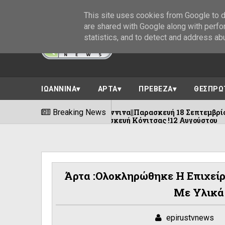
This site uses cookies from Google to de
are shared with Google along with perfo
statistics, and to detect and address ab
ΙΩΑΝΝΙΝΑ
ΑΡΤΑ
ΠΡΕΒΕΖΑ
ΘΕΣΠΡΩ
- Φρόντζου Ιωάννινα||Παρασκευή 18 Σεπτεμβρίου
Breaking News
0
οβο -Αγία Παρασκευή Κόνιτσας !12 Αυγούστου
Άρτα :Ολοκληρώθηκε Η Επιχεί
Με Υλικά
epirustvnews