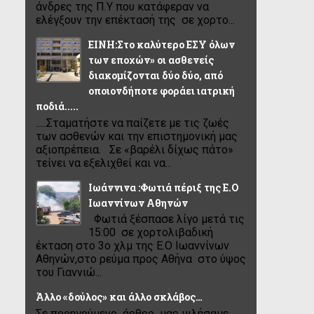
άνδρες της Π.Υ που κατάφεραν να
ελέγξουν την επέκτασή της σε χορτο...
ΕΙΝΗ:Στο καλύτερο ΕΣΥ όλων
των εποχών» οι ασθενείς
διακομίζονται δύο δύο, από
οποιονδήποτε φοράει ιατρική
ποδιά.....
.....Σταματήστε να παίζετε με τις ζωές
των ασθενών και την επιστημονική μας
αξιοπρέπεια. Σε «βαρέλι δίχως πάτο»
τείνει να εξελιχθεί και να...
Ιωάννινα :Φωτιά πέριξ της Ε.Ο
Ιωαννίνων Αθηνών
Φωτιά ξέσπασε λίγο μετά τις
15:00 σε χορτολιβαδική
έκταση στο 3ο χλμ της Ε.Ο Ιωαννίνων
Αθηνών,στο ρεύμα προς Αθήνα στο ύψος
του Γιαννιώ...
Άλλο «δούλος» και άλλο σκλάβος…
Σε προηγούμενο άρθρο μας μιλήσαμε