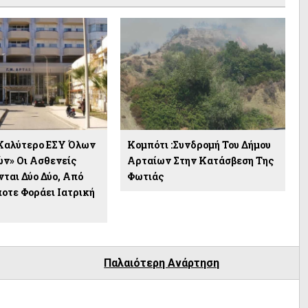
Καλύτερο ΕΣΥ Όλων
Κομπότι :Συνδρομή Του Δήμου
ν» Οι Ασθενείς
Αρταίων Στην Κατάσβεση Της
νται Δύο Δύο, Από
Φωτιάς
οτε Φοράει Ιατρική
Παλαιότερη Ανάρτηση