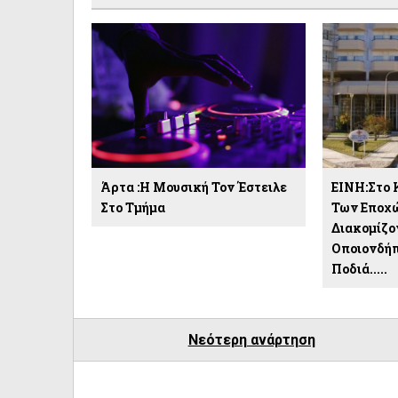
Άρτα :Η Μουσική Τον Έστειλε
ΕΙΝΗ:Στο 
Στο Τμήμα
Των Εποχώ
Διακομίζο
Οποιονδήπ
Ποδιά.....
Νεότερη ανάρτηση