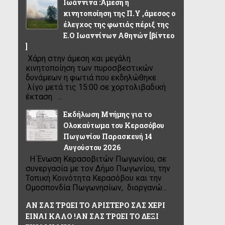
Ιωάννινα :Άμεση η
κινητοποίηση της Π.Υ ,άμεσος ο
έλεγχος της φωτιάς πέριξ της
Ε.Ο Ιωαννίνων Αθηνών [βίντεο
]
Χάρη στην άμεση και μεγάλη
κινητοποίηση των πυροσβεστικών
δυνάμεων η φωτιά που εκδηλώθηκε
λίγο μετά τις 15:00 σε χορτολιβαδική
έκταση ...
Εκδήλωση Μνήμης για το
Ολοκαύτωμα του Κερασόβου
Πωγωνίου Παρασκευή 14
Αυγούστου 2026
Η Ένωση Κερασοβιτών Πωγωνίου, σε
συνεργασία με τον Δήμο Πωγωνίου, την
Τοπική Κοινότητα Κερασόβου και την
Ομοσπονδία Πωγωνησίων, διοργανώ...
ΑΝ ΣΑΣ ΤΡΩΕΙ ΤΟ ΑΡΙΣΤΕΡΟ ΣΑΣ ΧΕΡΙ
ΕΙΝΑΙ ΚΑΛΟ !ΑΝ ΣΑΣ ΤΡΩΕΙ ΤΟ ΔΕΞΙ