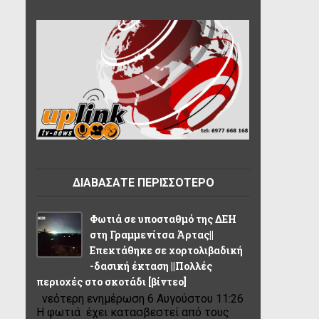
ΔΙΑΒΑΣΑΤΕ ΠΕΡΙΣΣΟΤΕΡΟ
Φωτιά σε υποσταθμό της ΔΕΗ
στη Γραμμενίτσα Άρτας||
Επεκτάθηκε σε χορτολιβαδική
-δασική έκταση ||Πολλές
περιοχές στο σκοτάδι [βίντεο]
νεότερη ενημέρωση 6 Αυγούστου 11:26
Η φωτιά έχει κατασβεστεί από τους