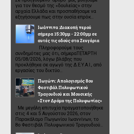
για τον θεσμό της «δουλείας» στην
αρχαία Ελλάδα και προσπαθήσαμε να
εξηγήσουμε πως στην ουσία επρόκ...
Ιωάννινα :Διακοπή νερού
σήμερα 15:30μμ - 22:00μμ σε
αυτές τις οδούς στα Ζευγάρια
Πληροφορούμε τους
συνδημότες μας ότι, σήμεραΤΕΤΑΡΤΗ
05/08/2026, λόγω βλάβης που
προκλήθηκε σε αγωγό της Δ.Ε.Υ.Α.Ι., από
εργασίες του δικτύο...
Πωγώνι: Απολογισμός 8ου
Φεστιβάλ Πολυφωνικού
Τραγουδιού και Μουσικής
«Στον Δρόμο της Πολυφωνίας»
Με μεγάλη επιτυχία πραγματοποιήθηκε
στις 4 και 5 Αυγούστου 2026, στον
Παρακάλαμο Πωγωνίου Ιωαννίνων, το
8ο Φεστιβάλ Πολυφωνικού Τραγουδιού...