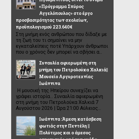
«Πρόγραμμα Σπύρος
Αγγελόπουλος» στο έργο
προσβασιμότητας των σχολείων,
προϋπολογισμού 223.640€
Στη μνήμη ενός ανθρώπου που δίδαξε με
τη ζωή του τι σημαίνει να μην
εγκαταλείπεις ποτέ Υπάρχουν άνθρωποι
που ο χρόνος δεν μπορεί να σβήσει α...
Συναυλία αφιερωμένη στη
μνήμη του Πετρολούκα Χαλκιά||
Μουσείο Αργυροτεχνίας
Ιωάννινα
Η μουσική της Ηπείρου συνεχίζει να
γράφει ιστορία… Συναυλία αφιερωμένη
στη μνήμη του Πετρολούκα Χαλκιά 7
Αυγούστου 2026 | Ώρα 21:00 Αύλειος...
Ιωάννινα :Άμεση κατάσβεση
φωτιάς στην Πεντέλη ||
Πολύτιμος και ο άμεσος