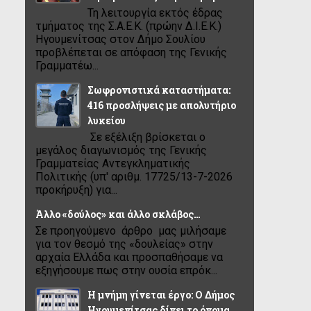
Τη λειτουργία εκτός έδρας
τμήματος της Σ.Α.Ε.Κ. (πρώην Δ.Ι.Ε.Κ.)
Ηγουμενίτσας στον Δήμο Σουλίου
προβλέπεται σε απόφαση της Γενικής
Γραμματέω...
Σωφρονιστικά καταστήματα:
416 προσλήψεις με απολυτήριο
λυκείου
Σε εξέλιξη βρίσκεται ο
μεγάλος διαγωνισμός της Γενικής
Γραμματείας Αντεγκληματικής
Πολιτικής (υπ' αριθμ. 17725/13-7-2026
προκήρυξη) για...
Άλλο «δούλος» και άλλο σκλάβος…
Σε προηγούμενο άρθρο μας μιλήσαμε
για τον θεσμό της «δουλείας» στην
αρχαία Ελλάδα και προσπαθήσαμε να
εξηγήσουμε πως στην ουσία επρόκ...
Η μνήμη γίνεται έργο: Ο Δήμος
Ηγουμενίτσας δίνει το όνομα