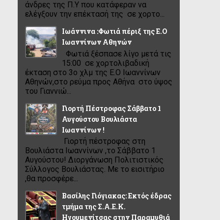
άνδρες της Π.Υ που κατάφεραν να
ελέγξουν την επέκτασή της σε χορτο...
Ιωάννινα :Φωτιά πέριξ της Ε.Ο
Ιωαννίνων Αθηνών
Φωτιά ξέσπασε λίγο μετά τις
15:00 σε χορτολιβαδική
έκταση στο 3ο χλμ της Ε.Ο Ιωαννίνων
Αθηνών,στο ρεύμα προς Αθήνα στο ύψος
του Γιαννιώ...
Γιορτή Πέστροφας Σάββατο 1
Αυγούστου Βουλιάστα
Ιωαννίνων !
Γιορτή πέστροφας στη
Βουλιάστα Ιωαννίνων ,το Σάββατο 1
Αυγούστου! Διοργάνωση Πολιτιστικός
Σύλλογος Βουλιάστας. Με το εισιτήριο
,θα προσφέρε...
Βασίλης Γιόγιακας: Εκτός έδρας
τμήμα της Σ.Α.Ε.Κ.
Ηγουμενίτσας στην Παραμυθιά