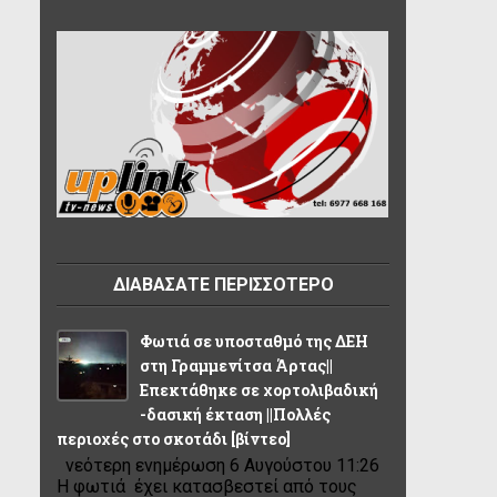
ΔΙΑΒΑΣΑΤΕ ΠΕΡΙΣΣΟΤΕΡΟ
Φωτιά σε υποσταθμό της ΔΕΗ
στη Γραμμενίτσα Άρτας||
Επεκτάθηκε σε χορτολιβαδική
-δασική έκταση ||Πολλές
περιοχές στο σκοτάδι [βίντεο]
νεότερη ενημέρωση 6 Αυγούστου 11:26
Η φωτιά έχει κατασβεστεί από τους