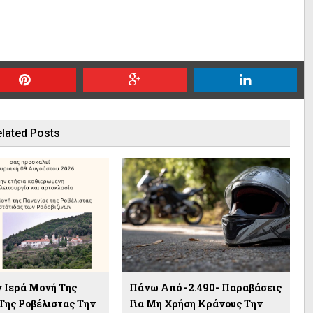
lated Posts
ν Ιερά Μονή Της
Πάνω Από -2.490- Παραβάσεις
Της Ροβέλιστας Την
Για Μη Χρήση Κράνους Την