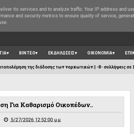
liver its services and to analyze traffic. Your IP address and us
rmance and security metrics to ensure quality of service, genera
use.
ΤΙΑ
ΒΙΝΤΕΟ
ΕΚΔΗΛΩΣΕΙΣ
ΟΙΚΟΝΟΜΙΑ
ΕΠΙ
 διάδοσης των ναρκωτικών || -8- συλλήψεις σε 10 ημέρες
ση Για Καθαρισμό Οικοπέδων..
5/27/2026 12:52:00 μ.μ.