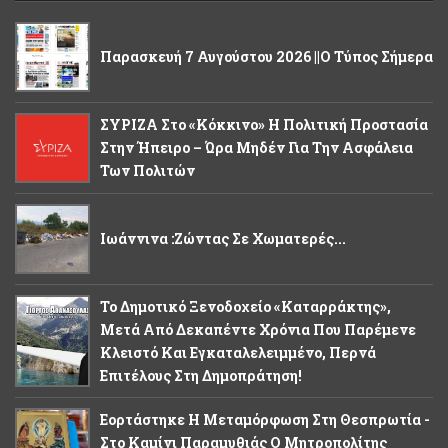
Παρασκευή 7 Αυγούστου 2026 ||Ο Τύπος Σήμερα
ΣΥΡΙΖΑ Στο «κόκκινο» Η Πολιτική Προστασία
Στην Ήπειρο – Ώρα Μηδέν Για Την Ασφάλεια
Των Πολιτών
Ιωάννινα :Ζώντας Σε Χωματερές...
Το Δημοτικό Ξενοδοχείο «Καταρράκτης»,
Μετά Από Δεκαπέντε Χρόνια Που Παρέμενε
Κλειστό Και Εγκαταλελειμμένο, Περνά
Επιτέλους Στη Δημοπράτηση!
Εορτάστηκε Η Μεταμόρφωση Στη Θεσπρωτία -
Στο Καμίνι Παραμυθιάς Ο Μητροπολίτης