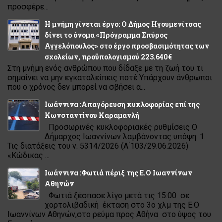
προσφέρε...
Η μνήμη γίνεται έργο: Ο Δήμος Ηγουμενίτσας
δίνει το όνομα «Πρόγραμμα Σπύρος
Αγγελόπουλος» στο έργο προσβασιμότητας των
σχολείων, προϋπολογισμού 223.640€
Στη μνήμη ενός ανθρώπου που δίδαξε με τη ζωή του τι
σημαίνει να μην εγκαταλείπεις ποτέ Υπάρχουν άνθρωποι
που ο χρόνος δεν μπορεί να σβήσει α...
Ιωάννινα :Απαγόρευση κυκλοφορίας επί της
Κωνσταντίνου Καραμανλή
Προσωρινές κυκλοφοριακές ρυθμίσεις Ο
Δήμαρχος Ιωαννίνων λαμβάνοντας υπόψη: 1.
Τις διατάξεις του ν. 5314/2026 (Α ́103/29.06.2026)
«Κώδικας ...
Ιωάννινα :Φωτιά πέριξ της Ε.Ο Ιωαννίνων
Αθηνών
Φωτιά ξέσπασε λίγο μετά τις 15:00 σε
χορτολιβαδική έκταση στο 3ο χλμ της Ε.Ο
Ιωαννίνων Αθηνών,στο ρεύμα προς Αθήνα στο ύψος του