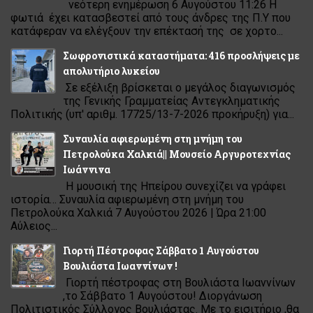
νεότερη ενημέρωση 6 Αυγούστου 11:26 Η
φωτιά έχει κατασβεστεί από τους άνδρες της Π.Υ που
κατάφεραν να ελέγξουν την επέκτασή της σε χορτο...
Σωφρονιστικά καταστήματα: 416 προσλήψεις με
απολυτήριο λυκείου
Σε εξέλιξη βρίσκεται ο μεγάλος διαγωνισμός
της Γενικής Γραμματείας Αντεγκληματικής
Πολιτικής (υπ' αριθμ. 17725/13-7-2026 προκήρυξη) για...
Συναυλία αφιερωμένη στη μνήμη του
Πετρολούκα Χαλκιά|| Μουσείο Αργυροτεχνίας
Ιωάννινα
Η μουσική της Ηπείρου συνεχίζει να γράφει
ιστορία… Συναυλία αφιερωμένη στη μνήμη του
Πετρολούκα Χαλκιά 7 Αυγούστου 2026 | Ώρα 21:00
Αύλειος...
Γιορτή Πέστροφας Σάββατο 1 Αυγούστου
Βουλιάστα Ιωαννίνων !
Γιορτή πέστροφας στη Βουλιάστα Ιωαννίνων
,το Σάββατο 1 Αυγούστου! Διοργάνωση
Πολιτιστικός Σύλλογος Βουλιάστας. Με το εισιτήριο ,θα