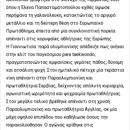
όπου η Έλενα Παπασταματοπούλου εχθές ύψωσε
περήφανα τη γαλανόλευκη, κατακτώντας το αργυρό
μετάλλιο και τη δεύτερη θέση στο Ευρωπαϊκό
Πρωτάθλημα, έπειτα από μία συγκλονιστική πορεία
απέναντι στις κορυφαίες αθλήτριες της Ευρώπης.
Η Γιαννιωτισα παρά ολυμπιονίκης απέδειξε πως ανήκει
στην ελίτ του παγκόσμιου para taekwondo,
πραγματοποιώντας εμφανίσεις γεμάτες πάθος, δύναμη
και ατσάλινη ψυχή. Στον ημιτελικό πέτυχε μία τεράστια
νίκη απέναντι στην Παραολυμπιονίκη και
πρωταθλήτρια Σερβίας, δείχνοντας απόλυτη κυριαρχία,
αγωνιστική ωριμότητα και ψυχραιμία πρωταθλήτριας.
Στον μεγάλο τελικό βρέθηκε απέναντι στη χρυσή
Παραολυμπιονίκη και πρωταθλήτρια Αγγλίας, σε μία
μάχη υψηλού επιπέδου που καθήλωσε όσους την
παρακολούθησαν. Ο αγώνας κρίθηκε στις