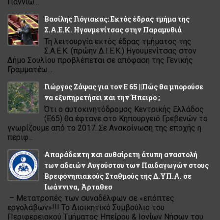
Γιαννιώ...
Βασίλης Γιόγιακας: Εκτός έδρας τμήμα της
Σ.Α.Ε.Κ. Ηγουμενίτσας στην Παραμυθιά
Τη λειτουργία εκτός έδρας τμήματος της
Σ.Α.Ε.Κ. (πρώην Δ.Ι.Ε.Κ.) Ηγουμενίτσας στον
Δήμο Σουλίου προβλέπεται σε απόφαση της Γενικής
Γραμματέω...
Γιώργος Ζάψας για τον Ε 65 ||Πώς θα μπορούσε
να εξυπηρετήσει και την Ήπειρο ;
Ότι ο αυτοκινητόδρομος Κεντρικής Ελλάδος
(Ε65) θα έφτανε στο Κηπουργειό Γρεβενών το
γνωρίζουμε από το 2017. Σε Ανακοίνωση της εποχής η
περιφ...
Απαράδεκτη και αυθαίρετη άτυπη αναστολή
των αδειών Αυγούστου των Παιδαγωγών στους
Βρεφονηπιακούς Σταθμούς της Δ.ΥΠ.Α. σε
Ιωάννινα, Άρταθεσ
– Μετατροπές των συναδέλφων σε «επόπτες
εργολάβων»!!! Το Διοικητικό Συμβούλιο του
Περιφερειακού Τμήματος Ηπείρου & Ιονίων Νήσων του