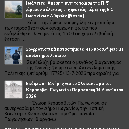
Ιωάννινα :Άμεση η κινητοποίηση της Π.Υ
,άμεσος ο έλεγχος της φωτιάς πέριξ της Ε.Ο
Ιωαννίνων Αθηνών [βίντεο ]
Χάρη στην άμεση και μεγάλη κινητοποίηση
των πυροσβεστικών δυνάμεων η φωτιά που
εκδηλώθηκε λίγο μετά τις 15:00 σε χορτολιβαδική
έκταση ...
Σωφρονιστικά καταστήματα: 416 προσλήψεις με
απολυτήριο λυκείου
Σε εξέλιξη βρίσκεται ο μεγάλος διαγωνισμός
της Γενικής Γραμματείας Αντεγκληματικής
Πολιτικής (υπ' αριθμ. 17725/13-7-2026 προκήρυξη) για...
Εκδήλωση Μνήμης για το Ολοκαύτωμα του
Κερασόβου Πωγωνίου Παρασκευή 14 Αυγούστου
2026
Η Ένωση Κερασοβιτών Πωγωνίου, σε
συνεργασία με τον Δήμο Πωγωνίου, την Τοπική
Κοινότητα Κερασόβου και την Ομοσπονδία
Πωγωνησίων, διοργανώ...