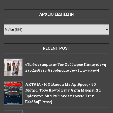
ΑΡΧΕΙΟ ΕΙΔΗΣΕΩΝ
RECENT POST
«Τα Φαντάσματα» Του Θεόδωρου Παπαγιάννη
Στο Διεθνές Αεροδρόμιο Των Ιωαννίνων!
ΑΚΤΑΙΑ - Η Θάλασσα Με Αριθμούς - 50
Μέτρα! Τόσο Κοντά Στην Ακτή Μπορεί Να
Βρίσκεται Μια Ιχθυοκαλλιέργεια Στην
Ελλάδα[βίντεο]