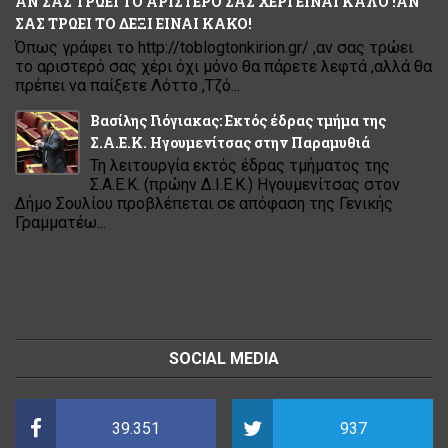
ΑΝ ΣΑΣ ΤΡΩΕΙ ΤΟ ΑΡΙΣΤΕΡΟ ΣΑΣ ΧΕΡΙ ΕΙΝΑΙ ΚΑΛΟ !ΑΝ
ΣΑΣ ΤΡΩΕΙ ΤΟ ΔΕΞΙ ΕΙΝΑΙ ΚΑΚΟ!
Όπως γράφει το http://toblogtonkirion.gr/ ,αν σας τρώει
το αριστερό σας χέρι όχι μόνο θα πάρετε λεφτά ,αλλά θα
πρέπει να παίξετε Λόττο ,Τζό...
Βασίλης Γιόγιακας: Εκτός έδρας τμήμα της
Σ.Α.Ε.Κ. Ηγουμενίτσας στην Παραμυθιά
Τη λειτουργία εκτός έδρας τμήματος της
Σ.Α.Ε.Κ. (πρώην Δ.Ι.Ε.Κ.) Ηγουμενίτσας στον
Δήμο Σουλίου προβλέπεται σε απόφαση της Γενικής
Γραμματέω...
SOCIAL MEDIA
39.351
937