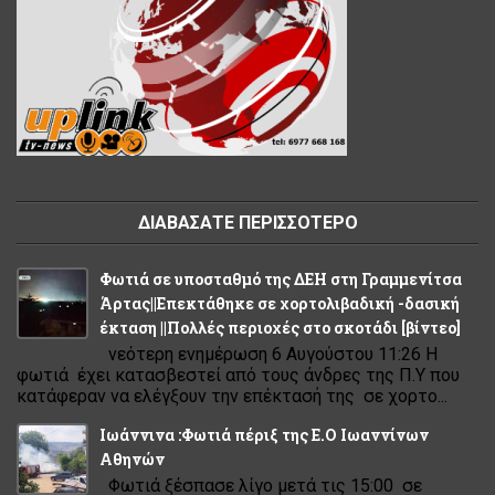
ΔΙΑΒΑΣΑΤΕ ΠΕΡΙΣΣΟΤΕΡΟ
Φωτιά σε υποσταθμό της ΔΕΗ στη Γραμμενίτσα
Άρτας||Επεκτάθηκε σε χορτολιβαδική -δασική
έκταση ||Πολλές περιοχές στο σκοτάδι [βίντεο]
νεότερη ενημέρωση 6 Αυγούστου 11:26 Η
φωτιά έχει κατασβεστεί από τους άνδρες της Π.Υ που
κατάφεραν να ελέγξουν την επέκτασή της σε χορτο...
Ιωάννινα :Φωτιά πέριξ της Ε.Ο Ιωαννίνων
Αθηνών
Φωτιά ξέσπασε λίγο μετά τις 15:00 σε