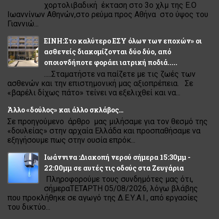
χορτολιβαδική έκταση στο 3ο χλμ της Ε.Ο
Ιωαννίνων Αθηνών,στο ρεύμα προς Αθήνα στο ύψος του
Γιαννιώ...
ΕΙΝΗ:Στο καλύτερο ΕΣΥ όλων των εποχών» οι
ασθενείς διακομίζονται δύο δύο, από
οποιονδήποτε φοράει ιατρική ποδιά.....
.....Σταματήστε να παίζετε με τις ζωές των
ασθενών και την επιστημονική μας αξιοπρέπεια. Σε
«βαρέλι δίχως πάτο» τείνει να εξελιχθεί και να...
Άλλο «δούλος» και άλλο σκλάβος…
Σε προηγούμενο άρθρο μας μιλήσαμε για τον θεσμό της
«δουλείας» στην αρχαία Ελλάδα και προσπαθήσαμε να
εξηγήσουμε πως στην ουσία επρόκ...
Ιωάννινα :Διακοπή νερού σήμερα 15:30μμ -
22:00μμ σε αυτές τις οδούς στα Ζευγάρια
Πληροφορούμε τους συνδημότες μας ότι,
σήμεραΤΕΤΑΡΤΗ 05/08/2026, λόγω βλάβης
που προκλήθηκε σε αγωγό της Δ.Ε.Υ.Α.Ι., από εργασίες
του δικτύο...