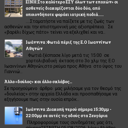
ΕΙΝΗ:Στο καλύτερο ΕΣΥ όλων των εποχών» οι
ασθενείς διακομίζονται δύο δύο, από
οποιονδήποτε φοράει ιατρική ποδιά.....
.....Σταματήστε να παίζετε με τις ζωές των
ασθενών και την επιστημονική μας αξιοπρέπεια. Σε
«βαρέλι δίχως πάτο» τείνει να εξελιχθεί και να...
Ιωάννινα :Φωτιά πέριξ της Ε.Ο Ιωαννίνων
Αθηνών
Φωτιά ξέσπασε λίγο μετά τις 15:00 σε
χορτολιβαδική έκταση στο 3ο χλμ της Ε.Ο
Ιωαννίνων Αθηνών,στο ρεύμα προς Αθήνα στο ύψος του
Γιαννιώ...
Άλλο «δούλος» και άλλο σκλάβος…
Σε προηγούμενο άρθρο μας μιλήσαμε για τον θεσμό της
«δουλείας» στην αρχαία Ελλάδα και προσπαθήσαμε να
εξηγήσουμε πως στην ουσία επρόκ...
Ιωάννινα :Διακοπή νερού σήμερα 15:30μμ -
22:00μμ σε αυτές τις οδούς στα Ζευγάρια
Πληροφορούμε τους συνδημότες μας ότι,
σήμεραΤΕΤΑΡΤΗ 05/08/2026, λόγω βλάβης