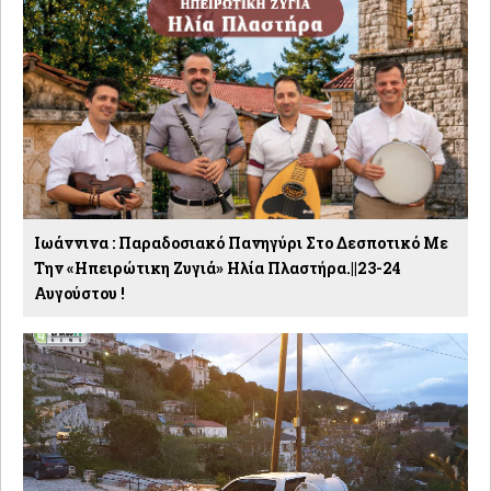
Ιωάννινα : Παραδοσιακό Πανηγύρι Στο Δεσποτικό Με
Την «Ηπειρώτικη Ζυγιά» Ηλία Πλαστήρα.||23-24
Αυγούστου !