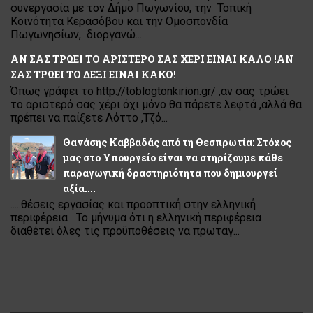
συνεργασία με τον Δήμο Πωγωνίου, την Τοπική
Κοινότητα Κερασόβου και την Ομοσπονδία
Πωγωνησίων, διοργανώ...
ΑΝ ΣΑΣ ΤΡΩΕΙ ΤΟ ΑΡΙΣΤΕΡΟ ΣΑΣ ΧΕΡΙ ΕΙΝΑΙ ΚΑΛΟ !ΑΝ
ΣΑΣ ΤΡΩΕΙ ΤΟ ΔΕΞΙ ΕΙΝΑΙ ΚΑΚΟ!
Όπως γράφει το http://toblogtonkirion.gr/ ,αν σας τρώει
το αριστερό σας χέρι όχι μόνο θα πάρετε λεφτά ,αλλά θα
πρέπει να παίξετε Λόττο ,Τζό...
Θανάσης Καββαδάς από τη Θεσπρωτία: Στόχος
μας στο Υπουργείο είναι να στηρίζουμε κάθε
παραγωγική δραστηριότητα που δημιουργεί
αξία....
.....θέσεις εργασίας και προοπτική στην ελληνική
περιφέρεια Το μήνυμα ότι η ελληνική περιφέρεια
διαθέτει όλες τις προϋποθέσεις να πρωταγ...