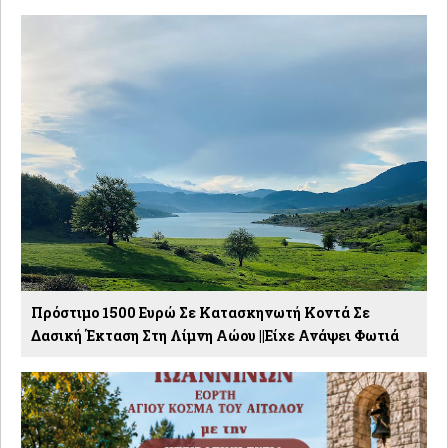
Πρόστιμο 1500 Ευρώ Σε Κατασκηνωτή Κοντά Σε
Δασική Έκταση Στη Λίμνη Αώου ||Είχε Ανάψει Φωτιά