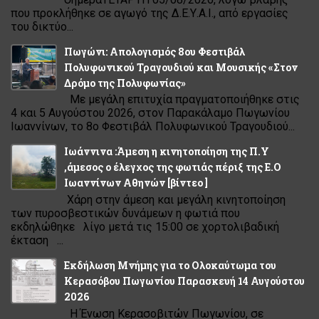
που προκλήθηκε σε αγωγό της Δ.Ε.Υ.Α.Ι., από εργασίες
του δικτύο...
Πωγώνι: Απολογισμός 8ου Φεστιβάλ
Πολυφωνικού Τραγουδιού και Μουσικής «Στον
Δρόμο της Πολυφωνίας»
Με μεγάλη επιτυχία πραγματοποιήθηκε στις
4 και 5 Αυγούστου 2026, στον Παρακάλαμο Πωγωνίου
Ιωαννίνων, το 8ο Φεστιβάλ Πολυφωνικού Τραγουδιού...
Ιωάννινα :Άμεση η κινητοποίηση της Π.Υ
,άμεσος ο έλεγχος της φωτιάς πέριξ της Ε.Ο
Ιωαννίνων Αθηνών [βίντεο ]
Χάρη στην άμεση και μεγάλη κινητοποίηση
των πυροσβεστικών δυνάμεων η φωτιά που
εκδηλώθηκε λίγο μετά τις 15:00 σε χορτολιβαδική
έκταση ...
Εκδήλωση Μνήμης για το Ολοκαύτωμα του
Κερασόβου Πωγωνίου Παρασκευή 14 Αυγούστου
2026
Η Ένωση Κερασοβιτών Πωγωνίου, σε