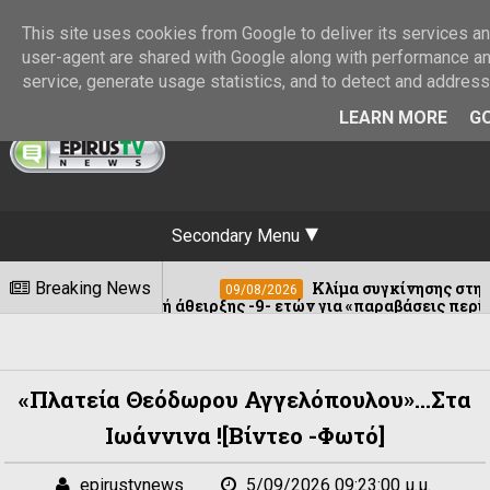
This site uses cookies from Google to deliver its services and
user-agent are shared with Google along with performance and
service, generate usage statistics, and to detect and addres
LEARN MORE
GO
Secondary Menu
Breaking News
Κλίμα συγκίνησης στην πρώτη μέρα των εκδηλώσεων
09/08/2026
Ιωάννινα :Έκλεψε φωτοβολταϊκό πάνελ από στάση
09/08/2026
«Πλατεία Θεόδωρου Αγγελόπουλου»...στα
Ιωάννινα ![βίντεο -φωτό]
epirustvnews
5/09/2026 09:23:00 μ.μ.