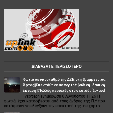
ΔΙΑΒΑΣΑΤΕ ΠΕΡΙΣΣΟΤΕΡΟ
Φωτιά σε υποσταθμό της ΔΕΗ στη Γραμμενίτσα
Άρτας||Επεκτάθηκε σε χορτολιβαδική -δασική
έκταση ||Πολλές περιοχές στο σκοτάδι [βίντεο]
νεότερη ενημέρωση 6 Αυγούστου 11:26 Η
φωτιά έχει κατασβεστεί από τους άνδρες της Π.Υ που
κατάφεραν να ελέγξουν την επέκτασή της σε χορτο...