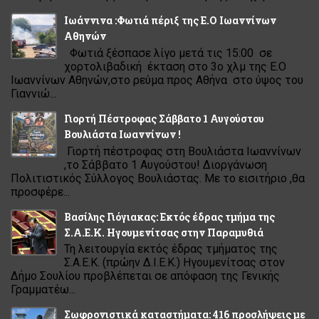
Ιωάννινα :Φωτιά πέριξ της Ε.Ο Ιωαννίνων
Αθηνών
Φωτιά ξέσπασε λίγο μετά τις 15:00 σε
χορτολιβαδική έκταση στο 3ο χλμ της Ε.Ο
Ιωαννίνων Αθηνών,στο ρεύμα προς Αθήνα στο ύψος του
Γιαννιώ...
Γιορτή Πέστροφας Σάββατο 1 Αυγούστου
Βουλιάστα Ιωαννίνων !
Γιορτή πέστροφας στη Βουλιάστα Ιωαννίνων
,το Σάββατο 1 Αυγούστου! Διοργάνωση
Πολιτιστικός Σύλλογος Βουλιάστας. Με το εισιτήριο ,θα
προσφέρε...
Βασίλης Γιόγιακας: Εκτός έδρας τμήμα της
Σ.Α.Ε.Κ. Ηγουμενίτσας στην Παραμυθιά
Τη λειτουργία εκτός έδρας τμήματος της
Σ.Α.Ε.Κ. (πρώην Δ.Ι.Ε.Κ.) Ηγουμενίτσας στον
Δήμο Σουλίου προβλέπεται σε απόφαση της Γενικής
Γραμματέω...
Σωφρονιστικά καταστήματα: 416 προσλήψεις με