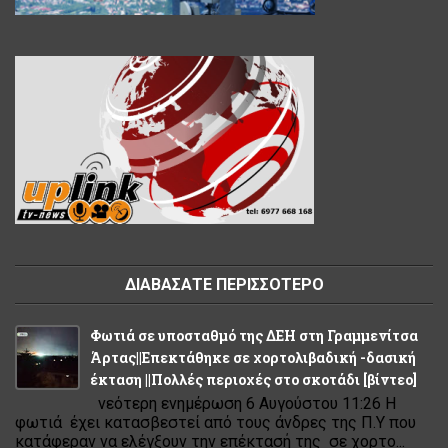
ΔΙΑΒΑΣΑΤΕ ΠΕΡΙΣΣΟΤΕΡΟ
Φωτιά σε υποσταθμό της ΔΕΗ στη Γραμμενίτσα
Άρτας||Επεκτάθηκε σε χορτολιβαδική -δασική
έκταση ||Πολλές περιοχές στο σκοτάδι [βίντεο]
νεότερη ενημέρωση 6 Αυγούστου 11:26 Η
φωτιά έχει κατασβεστεί από τους άνδρες της Π.Υ που
κατάφεραν να ελέγξουν την επέκτασή της σε χορτο...