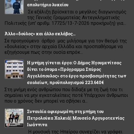
απολυτήριο λυκείου
Σε εξέλιξη βρίσκεται ο μεγάλος διαγωνισμός
της Γενικής Γραμματείας Αντεγκληματικής
Πολιτικής (υπ' αριθμ. 17725/13-7-2026 προκήρυξη) για...
Άλλο «δούλος» και άλλο σκλάβος…
Σε προηγούμενο άρθρο μας μιλήσαμε για τον θεσμό της
«δουλείας» στην αρχαία Ελλάδα και προσπαθήσαμε να
εξηγήσουμε πως στην ουσία επρόκ...
Η μνήμη γίνεται έργο: Ο Δήμος Ηγουμενίτσας
δίνει το όνομα «Πρόγραμμα Σπύρος
Αγγελόπουλος» στο έργο προσβασιμότητας των
σχολείων, προϋπολογισμού 223.640€
Στη μνήμη ενός ανθρώπου που δίδαξε με τη ζωή του τι
σημαίνει να μην εγκαταλείπεις ποτέ Υπάρχουν άνθρωποι
που ο χρόνος δεν μπορεί να σβήσει α...
Συναυλία αφιερωμένη στη μνήμη του
Πετρολούκα Χαλκιά|| Μουσείο Αργυροτεχνίας
Ιωάννινα
Η μουσική της Ηπείρου συνεχίζει να γράφει