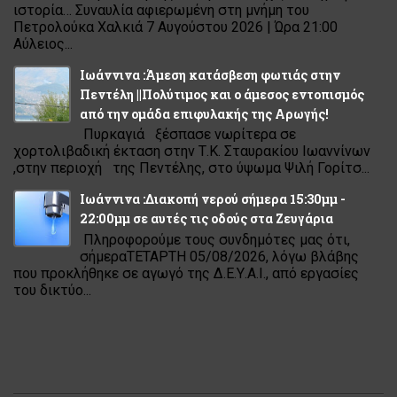
ιστορία… Συναυλία αφιερωμένη στη μνήμη του
Πετρολούκα Χαλκιά 7 Αυγούστου 2026 | Ώρα 21:00
Αύλειος...
Ιωάννινα :Άμεση κατάσβεση φωτιάς στην
Πεντέλη ||Πολύτιμος και ο άμεσος εντοπισμός
από την ομάδα επιφυλακής της Αρωγής!
Πυρκαγιά ξέσπασε νωρίτερα σε
χορτολιβαδική έκταση στην Τ.Κ. Σταυρακίου Ιωαννίνων
,στην περιοχή της Πεντέλης, στο ύψωμα Ψιλή Γορίτσ...
Ιωάννινα :Διακοπή νερού σήμερα 15:30μμ -
22:00μμ σε αυτές τις οδούς στα Ζευγάρια
Πληροφορούμε τους συνδημότες μας ότι,
σήμεραΤΕΤΑΡΤΗ 05/08/2026, λόγω βλάβης
που προκλήθηκε σε αγωγό της Δ.Ε.Υ.Α.Ι., από εργασίες
του δικτύο...