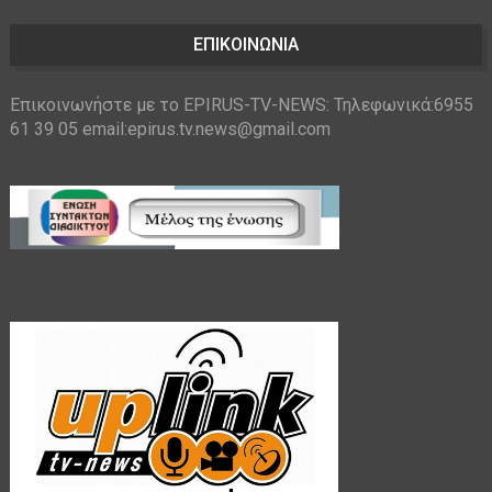
ΕΠΙΚΟΙΝΩΝΙΑ
Επικοινωνήστε με το EPIRUS-TV-NEWS: Τηλεφωνικά:6955
61 39 05 email:epirus.tv.news@gmail.com