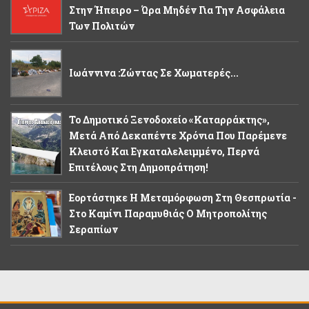
Στην Ήπειρο – Ώρα Μηδέν Για Την Ασφάλεια
Των Πολιτών
Ιωάννινα :Ζώντας Σε Χωματερές...
Το Δημοτικό Ξενοδοχείο «Καταρράκτης»,
Μετά Από Δεκαπέντε Χρόνια Που Παρέμενε
Κλειστό Και Εγκαταλελειμμένο, Περνά
Επιτέλους Στη Δημοπράτηση!
Εορτάστηκε Η Μεταμόρφωση Στη Θεσπρωτία -
Στο Καμίνι Παραμυθιάς Ο Μητροπολίτης
Σεραπίων