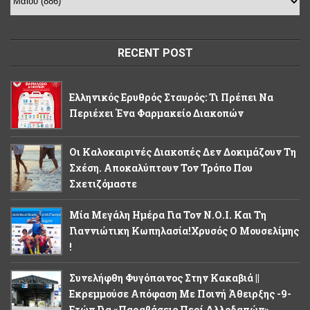
RECENT POST
Ελληνικός Ερυθρός Σταυρός: Τι Πρέπει Να
Περιέχει Ένα Φαρμακείο Διακοπών
Οι Καλοκαιρινές Διακοπές Δεν Δοκιμάζουν Τη
Σχέση. Αποκαλύπτουν Τον Τρόπο Που
Σχετιζόμαστε
Μία Μεγάλη Ημέρα Για Τον Ν.Ο.Ι. Και Τη
Γιαννιώτικη Κωπηλασία!Χρυσός Ο Μουσελίμης
!
Συνελήφθη Φυγόποινος Στην Κακαβιά ||
Εκρεμμούσε Απόφαση Με Ποινή Άθειρξης -9-
Ετών Για «παραβάσεις Περί Αλλοδαπών».