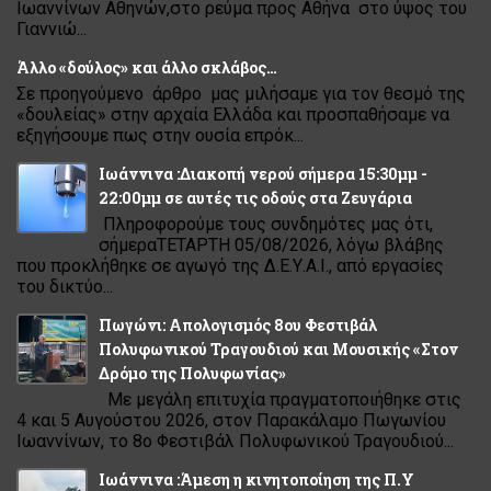
Ιωαννίνων Αθηνών,στο ρεύμα προς Αθήνα στο ύψος του
Γιαννιώ...
Άλλο «δούλος» και άλλο σκλάβος…
Σε προηγούμενο άρθρο μας μιλήσαμε για τον θεσμό της
«δουλείας» στην αρχαία Ελλάδα και προσπαθήσαμε να
εξηγήσουμε πως στην ουσία επρόκ...
Ιωάννινα :Διακοπή νερού σήμερα 15:30μμ -
22:00μμ σε αυτές τις οδούς στα Ζευγάρια
Πληροφορούμε τους συνδημότες μας ότι,
σήμεραΤΕΤΑΡΤΗ 05/08/2026, λόγω βλάβης
που προκλήθηκε σε αγωγό της Δ.Ε.Υ.Α.Ι., από εργασίες
του δικτύο...
Πωγώνι: Απολογισμός 8ου Φεστιβάλ
Πολυφωνικού Τραγουδιού και Μουσικής «Στον
Δρόμο της Πολυφωνίας»
Με μεγάλη επιτυχία πραγματοποιήθηκε στις
4 και 5 Αυγούστου 2026, στον Παρακάλαμο Πωγωνίου
Ιωαννίνων, το 8ο Φεστιβάλ Πολυφωνικού Τραγουδιού...
Ιωάννινα :Άμεση η κινητοποίηση της Π.Υ