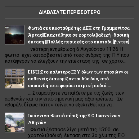
ΔΙΑΒΑΣΑΤΕ ΠΕΡΙΣΣΟΤΕΡΟ
Φωτιά σε υποσταθμό της ΔΕΗ στη Γραμμενίτσα
Άρτας||Επεκτάθηκε σε χορτολιβαδική -δασική
έκταση ||Πολλές περιοχές στο σκοτάδι [βίντεο]
νεότερη ενημέρωση 6 Αυγούστου 11:26 Η
φωτιά έχει κατασβεστεί από τους άνδρες της Π.Υ που
κατάφεραν να ελέγξουν την επέκτασή της σε χορτο...
ΕΙΝΗ:Στο καλύτερο ΕΣΥ όλων των εποχών» οι
ασθενείς διακομίζονται δύο δύο, από
οποιονδήποτε φοράει ιατρική ποδιά.....
.....Σταματήστε να παίζετε με τις ζωές των
ασθενών και την επιστημονική μας αξιοπρέπεια. Σε
«βαρέλι δίχως πάτο» τείνει να εξελιχθεί και να...
Ιωάννινα :Φωτιά πέριξ της Ε.Ο Ιωαννίνων
Αθηνών
Φωτιά ξέσπασε λίγο μετά τις 15:00 σε
χορτολιβαδική έκταση στο 3ο χλμ της Ε.Ο