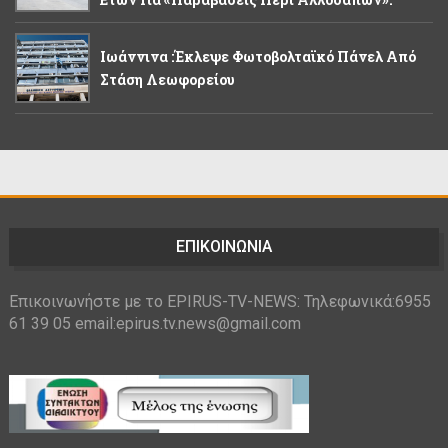
Ιωάννινα :Έκλεψε Φωτοβολταϊκό Πάνελ Από
Στάση Λεωφορείου
ΕΠΙΚΟΙΝΩΝΙΑ
Επικοινωνήστε με το EPIRUS-TV-NEWS: Τηλεφωνικά:6955
61 39 05 email:epirus.tv.news@gmail.com