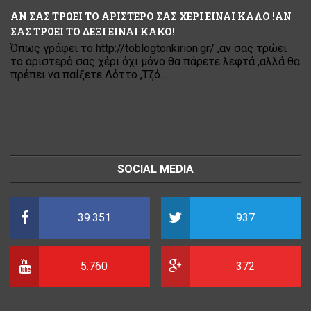
ΑΝ ΣΑΣ ΤΡΩΕΙ ΤΟ ΑΡΙΣΤΕΡΟ ΣΑΣ ΧΕΡΙ ΕΙΝΑΙ ΚΑΛΟ !ΑΝ
ΣΑΣ ΤΡΩΕΙ ΤΟ ΔΕΞΙ ΕΙΝΑΙ ΚΑΚΟ!
Όπως γράφει το http://toblogtonkirion.gr/ ,αν σας τρώει
το αριστερό σας χέρι όχι μόνο θα πάρετε λεφτά ,αλλά θα
πρέπει να παίξετε Λόττο ,Τζό...
SOCIAL MEDIA
39.351
937
5.760
372