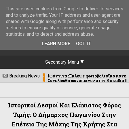
This site uses cookies from Google to deliver its services
and to analyze traffic. Your IP address and user-agent are
shared with Google along with performance and security
metrics to ensure quality of service, generate usage
statistics, and to detect and address abuse.
LEARN MORE
GOT IT
Secondary Menu
Ιωάννινα :Έκλεψε φωτοβολταϊκό πάνελ από στάση λεωφορεί
Breaking News
6
Συνελήφθη φυγόποινος στην Κακαβιά ||Εκρεμμούσε απόφαση μ
6
Ιστορικοί Δεσμοί Και Ελάχιστος Φόρος
Τιμής: Ο Δήμαρχος Πωγωνίου Στην
Επέτειο Της Μάχης Της Κρήτης Στα