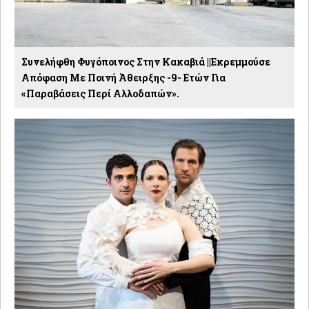
Συνελήφθη Φυγόποινος Στην Κακαβιά ||Εκρεμμούσε
Απόφαση Με Ποινή Άθειρξης -9- Ετών Για
«παραβάσεις Περί Αλλοδαπών».