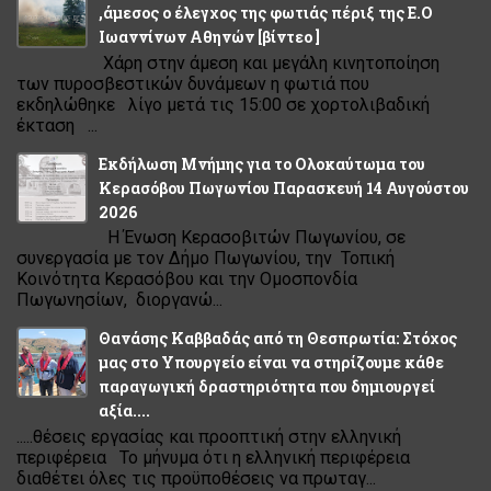
,άμεσος ο έλεγχος της φωτιάς πέριξ της Ε.Ο
Ιωαννίνων Αθηνών [βίντεο ]
Χάρη στην άμεση και μεγάλη κινητοποίηση
των πυροσβεστικών δυνάμεων η φωτιά που
εκδηλώθηκε λίγο μετά τις 15:00 σε χορτολιβαδική
έκταση ...
Εκδήλωση Μνήμης για το Ολοκαύτωμα του
Κερασόβου Πωγωνίου Παρασκευή 14 Αυγούστου
2026
Η Ένωση Κερασοβιτών Πωγωνίου, σε
συνεργασία με τον Δήμο Πωγωνίου, την Τοπική
Κοινότητα Κερασόβου και την Ομοσπονδία
Πωγωνησίων, διοργανώ...
Θανάσης Καββαδάς από τη Θεσπρωτία: Στόχος
μας στο Υπουργείο είναι να στηρίζουμε κάθε
παραγωγική δραστηριότητα που δημιουργεί
αξία....
.....θέσεις εργασίας και προοπτική στην ελληνική
περιφέρεια Το μήνυμα ότι η ελληνική περιφέρεια
διαθέτει όλες τις προϋποθέσεις να πρωταγ...