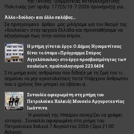
της Γενικής Γραμματείας Αντεγκληματικής
Πολιτικής (υπ' αριθμ. 17725/13-7-2026 προκήρυξη) για...
Άλλο «δούλος» και άλλο σκλάβος…
Σε προηγούμενο άρθρο μας μιλήσαμε για τον θεσμό της
«δουλείας» στην αρχαία Ελλάδα και προσπαθήσαμε να
εξηγήσουμε πως στην ουσία επρόκ...
Η μνήμη γίνεται έργο: Ο Δήμος Ηγουμενίτσας
δίνει το όνομα «Πρόγραμμα Σπύρος
Αγγελόπουλος» στο έργο προσβασιμότητας των
σχολείων, προϋπολογισμού 223.640€
Στη μνήμη ενός ανθρώπου που δίδαξε με τη ζωή του τι
σημαίνει να μην εγκαταλείπεις ποτέ Υπάρχουν άνθρωποι
που ο χρόνος δεν μπορεί να σβήσει α...
Συναυλία αφιερωμένη στη μνήμη του
Πετρολούκα Χαλκιά|| Μουσείο Αργυροτεχνίας
Ιωάννινα
Η μουσική της Ηπείρου συνεχίζει να γράφει
ιστορία… Συναυλία αφιερωμένη στη μνήμη του
Πετρολούκα Χαλκιά 7 Αυγούστου 2026 | Ώρα 21:00
Αύλειος...