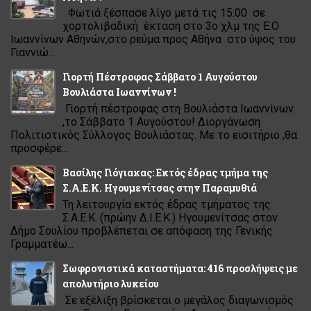
Φωτιά ξέσπασε λίγο μετά τις 15:00 σε
χορτολιβαδική έκταση στο 3ο χλμ της Ε.Ο
Ιωαννίνων Αθηνών,στο ρεύμα προς Αθήνα στο ύψος του
Γιαννιώ...
Γιορτή Πέστροφας Σάββατο 1 Αυγούστου
Βουλιάστα Ιωαννίνων !
Γιορτή πέστροφας στη Βουλιάστα Ιωαννίνων
,το Σάββατο 1 Αυγούστου! Διοργάνωση
Πολιτιστικός Σύλλογος Βουλιάστας. Με το εισιτήριο ,θα
προσφέρε...
Βασίλης Γιόγιακας: Εκτός έδρας τμήμα της
Σ.Α.Ε.Κ. Ηγουμενίτσας στην Παραμυθιά
Τη λειτουργία εκτός έδρας τμήματος της
Σ.Α.Ε.Κ. (πρώην Δ.Ι.Ε.Κ.) Ηγουμενίτσας στον
Δήμο Σουλίου προβλέπεται σε απόφαση της Γενικής
Γραμματέω...
Σωφρονιστικά καταστήματα: 416 προσλήψεις με
απολυτήριο λυκείου
Σε εξέλιξη βρίσκεται ο μεγάλος διαγωνισμός