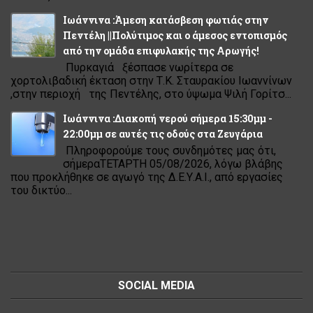
Ιωάννινα :Άμεση κατάσβεση φωτιάς στην
Πεντέλη ||Πολύτιμος και ο άμεσος εντοπισμός
από την ομάδα επιφυλακής της Αρωγής!
Πυρκαγιά ξέσπασε νωρίτερα σε
χορτολιβαδική έκταση στην Τ.Κ. Σταυρακίου Ιωαννίνων
,στην περιοχή της Πεντέλης, στο ύψωμα Ψιλή Γορίτσ...
Ιωάννινα :Διακοπή νερού σήμερα 15:30μμ -
22:00μμ σε αυτές τις οδούς στα Ζευγάρια
Πληροφορούμε τους συνδημότες μας ότι,
σήμεραΤΕΤΑΡΤΗ 05/08/2026, λόγω βλάβης
που προκλήθηκε σε αγωγό της Δ.Ε.Υ.Α.Ι., από εργασίες
του δικτύο...
SOCIAL MEDIA