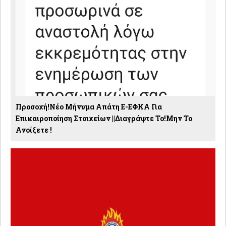
Προσοχή!Νέο Μήνυμα Απάτη E-ΕΦΚΑ Για
Επικαιροποίηση Στοιχείων ||Διαγράψτε Το!Μην Το
Ανοίξετε !