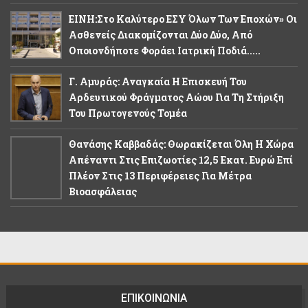
ΕΙΝΗ:Στο Καλύτερο ΕΣΥ Όλων Των Εποχών» Οι
Ασθενείς Διακομίζονται Δύο Δύο, Από
Οποιονδήποτε Φοράει Ιατρική Ποδιά.....
Γ. Αμυράς: Αναγκαία Η Επισκευή Του
Αρδευτικού Φράγματος Αώου Για Τη Στήριξη
Του Πρωτογενούς Τομέα
Θανάσης Καββαδάς: Θωρακίζεται Όλη Η Χώρα
Απέναντι Στις Επιζωοτίες 12,5 Εκατ. Ευρώ Επί
Πλέον Στις 13 Περιφέρειες Για Μέτρα
Βιοασφάλειας
ΕΠΙΚΟΙΝΩΝΙΑ