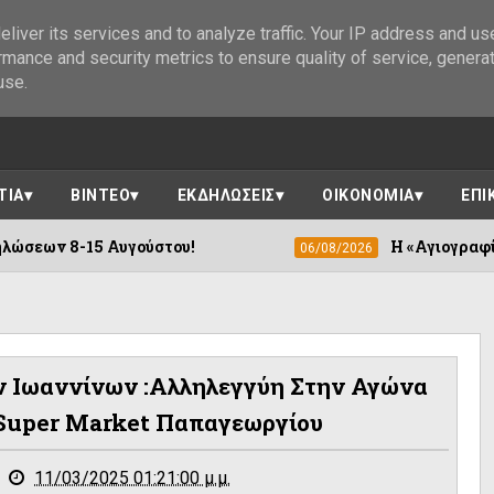
liver its services and to analyze traffic. Your IP address and us
rmance and security metrics to ensure quality of service, genera
use.
ΤΙΑ
ΒΙΝΤΕΟ
ΕΚΔΗΛΩΣΕΙΣ
ΟΙΚΟΝΟΜΙΑ
ΕΠΙ
γούστου!
Η «Αγιογραφία των Ορέων» συν
06/08/2026
ν Ιωαννίνων :Αλληλεγγύη Στην Αγώνα
Super Market Παπαγεωργίου
11/03/2025 01:21:00 μ.μ.