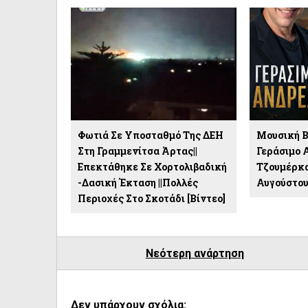
Φωτιά Σε Υποσταθμό Της ΔΕΗ
Μουσική Β
Στη Γραμμενίτσα Άρτας||
Γεράσιμο 
Επεκτάθηκε Σε Χορτολιβαδική
Τζουμέρκα
-δασική Έκταση ||Πολλές
Αυγούστο
Περιοχές Στο Σκοτάδι [βίντεο]
Νεότερη ανάρτηση
Δεν υπάρχουν σχόλια: