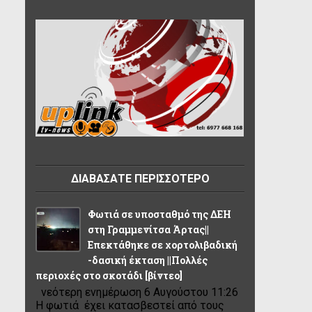
ΔΙΑΒΑΣΑΤΕ ΠΕΡΙΣΣΟΤΕΡΟ
Φωτιά σε υποσταθμό της ΔΕΗ
στη Γραμμενίτσα Άρτας||
Επεκτάθηκε σε χορτολιβαδική
-δασική έκταση ||Πολλές
περιοχές στο σκοτάδι [βίντεο]
νεότερη ενημέρωση 6 Αυγούστου 11:26
Η φωτιά έχει κατασβεστεί από τους