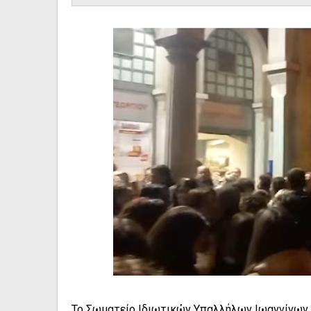
Το Σωματείο Ιδιωτικών Υπαλλήλων Ιωαννίνων 