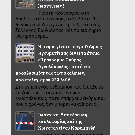
Ιωαννίνων !
Γιορτή πέστροφας στη
Βουλιάστα Ιωαννίνων ,το Σάββατο 1
Αυγούστου! Διοργάνωση Πολιτιστικός
Σύλλογος Βουλιάστας. Με το εισιτήριο
,θα προσφέρε...
Η μνήμη γίνεται έργο: Ο Δήμος
Ηγουμενίτσας δίνει το όνομα
«Πρόγραμμα Σπύρος
Αγγελόπουλος» στο έργο
προσβασιμότητας των σχολείων,
προϋπολογισμού 223.640€
Στη μνήμη ενός ανθρώπου που δίδαξε με
τη ζωή του τι σημαίνει να μην
εγκαταλείπεις ποτέ Υπάρχουν άνθρωποι
που ο χρόνος δεν μπορεί να σβήσει α...
Ιωάννινα :Απαγόρευση
κυκλοφορίας επί της
Κωνσταντίνου Καραμανλή