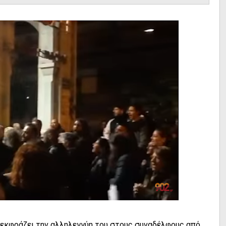
εκφράζει την αλληλεγγύη του στους συναδέλφους από