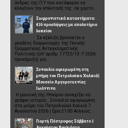
άνδρες της Π.Υ που κατάφεραν να
ελέγξουν την επέκτασή της σε χορτο...
Σωφρονιστικά καταστήματα:
416 προσλήψεις με απολυτήριο
λυκείου
Σε εξέλιξη βρίσκεται ο
μεγάλος διαγωνισμός της Γενικής
Γραμματείας Αντεγκληματικής
Πολιτικής (υπ' αριθμ. 17725/13-7-2026
προκήρυξη) για...
Συναυλία αφιερωμένη στη
μνήμη του Πετρολούκα Χαλκιά||
Μουσείο Αργυροτεχνίας
Ιωάννινα
Η μουσική της Ηπείρου συνεχίζει να
γράφει ιστορία… Συναυλία αφιερωμένη
στη μνήμη του Πετρολούκα Χαλκιά 7
Αυγούστου 2026 | Ώρα 21:00 Αύλειος...
Γιορτή Πέστροφας Σάββατο 1
Αυγούστου Βουλιάστα