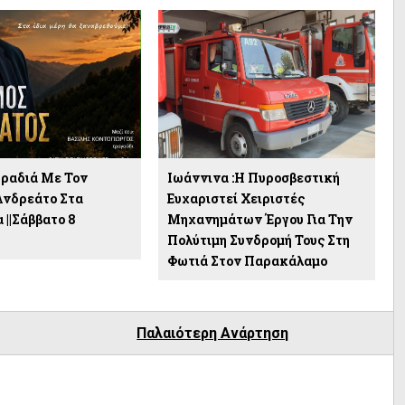
ραδιά Με Τον
Ιωάννινα :Η Πυροσβεστική
Ανδρεάτο Στα
Ευχαριστεί Χειριστές
 ||Σάββατο 8
Μηχανημάτων Έργου Για Την
υ
Πολύτιμη Συνδρομή Τους Στη
Φωτιά Στον Παρακάλαμο
Παλαιότερη Ανάρτηση