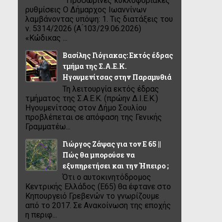
Προσωρινές κυκλοφοριακές
ρυθμίσεις Ο Δήμαρχος Ιωαννίνων
λαμβάνοντας υπόψη: 1. Τις διατάξεις του
ν. 5314/2026 (Α ́103/29.06.2026)
«Κώδικας ...
Βασίλης Γιόγιακας: Εκτός έδρας
τμήμα της Σ.Α.Ε.Κ.
Ηγουμενίτσας στην Παραμυθιά
Τη λειτουργία εκτός έδρας
τμήματος της Σ.Α.Ε.Κ. (πρώην Δ.Ι.Ε.Κ.)
Ηγουμενίτσας στον Δήμο Σουλίου
προβλέπεται σε απόφαση της Γενικής
Γραμματέω...
Γιώργος Ζάψας για τον Ε 65 ||
Πώς θα μπορούσε να
εξυπηρετήσει και την Ήπειρο ;
Ότι ο αυτοκινητόδρομος
Κεντρικής Ελλάδος (Ε65) θα έφτανε στο
Κηπουργειό Γρεβενών το γνωρίζουμε
από το 2017. Σε Ανακοίνωση της εποχής
η περιφ...