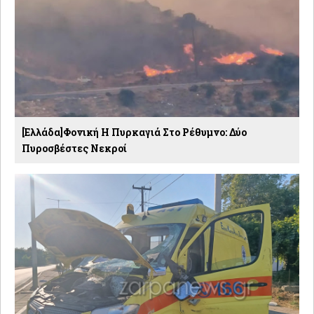
[Ελλάδα]Φονική Η Πυρκαγιά Στο Ρέθυμνο: Δύο
Πυροσβέστες Νεκροί