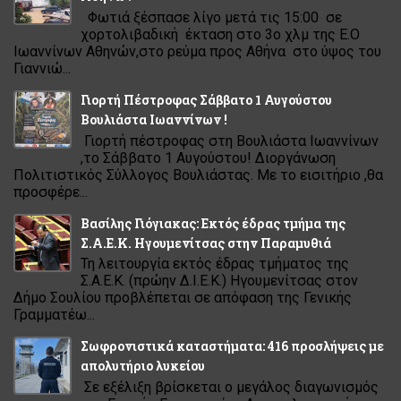
Φωτιά ξέσπασε λίγο μετά τις 15:00 σε
χορτολιβαδική έκταση στο 3ο χλμ της Ε.Ο
Ιωαννίνων Αθηνών,στο ρεύμα προς Αθήνα στο ύψος του
Γιαννιώ...
Γιορτή Πέστροφας Σάββατο 1 Αυγούστου
Βουλιάστα Ιωαννίνων !
Γιορτή πέστροφας στη Βουλιάστα Ιωαννίνων
,το Σάββατο 1 Αυγούστου! Διοργάνωση
Πολιτιστικός Σύλλογος Βουλιάστας. Με το εισιτήριο ,θα
προσφέρε...
Βασίλης Γιόγιακας: Εκτός έδρας τμήμα της
Σ.Α.Ε.Κ. Ηγουμενίτσας στην Παραμυθιά
Τη λειτουργία εκτός έδρας τμήματος της
Σ.Α.Ε.Κ. (πρώην Δ.Ι.Ε.Κ.) Ηγουμενίτσας στον
Δήμο Σουλίου προβλέπεται σε απόφαση της Γενικής
Γραμματέω...
Σωφρονιστικά καταστήματα: 416 προσλήψεις με
απολυτήριο λυκείου
Σε εξέλιξη βρίσκεται ο μεγάλος διαγωνισμός