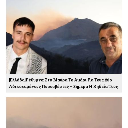
[Ελλάδα]Ρέθυμνο: Στα Μαύρα Το Αμάρι Για Τους Δύο
Αδικοχαμένους Πυροσβέστες – Σήμερα Η Κηδεία Τους