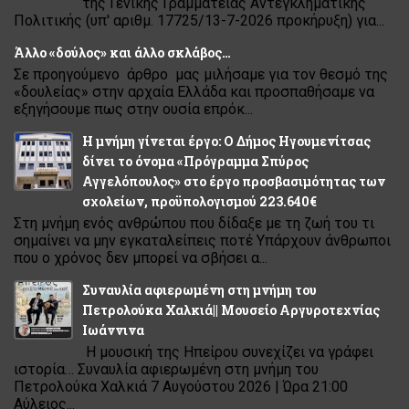
της Γενικής Γραμματείας Αντεγκληματικής
Πολιτικής (υπ' αριθμ. 17725/13-7-2026 προκήρυξη) για...
Άλλο «δούλος» και άλλο σκλάβος…
Σε προηγούμενο άρθρο μας μιλήσαμε για τον θεσμό της
«δουλείας» στην αρχαία Ελλάδα και προσπαθήσαμε να
εξηγήσουμε πως στην ουσία επρόκ...
Η μνήμη γίνεται έργο: Ο Δήμος Ηγουμενίτσας
δίνει το όνομα «Πρόγραμμα Σπύρος
Αγγελόπουλος» στο έργο προσβασιμότητας των
σχολείων, προϋπολογισμού 223.640€
Στη μνήμη ενός ανθρώπου που δίδαξε με τη ζωή του τι
σημαίνει να μην εγκαταλείπεις ποτέ Υπάρχουν άνθρωποι
που ο χρόνος δεν μπορεί να σβήσει α...
Συναυλία αφιερωμένη στη μνήμη του
Πετρολούκα Χαλκιά|| Μουσείο Αργυροτεχνίας
Ιωάννινα
Η μουσική της Ηπείρου συνεχίζει να γράφει
ιστορία… Συναυλία αφιερωμένη στη μνήμη του
Πετρολούκα Χαλκιά 7 Αυγούστου 2026 | Ώρα 21:00
Αύλειος...