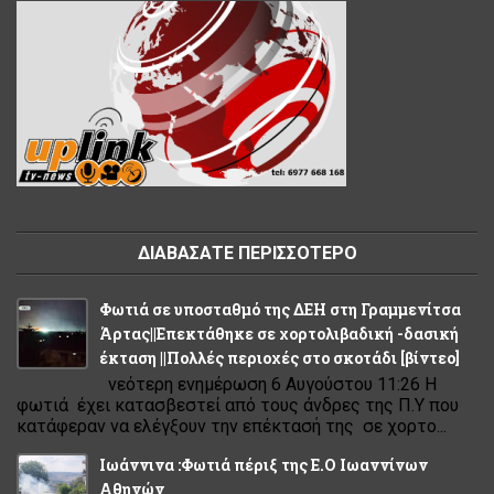
ΔΙΑΒΑΣΑΤΕ ΠΕΡΙΣΣΟΤΕΡΟ
Φωτιά σε υποσταθμό της ΔΕΗ στη Γραμμενίτσα
Άρτας||Επεκτάθηκε σε χορτολιβαδική -δασική
έκταση ||Πολλές περιοχές στο σκοτάδι [βίντεο]
νεότερη ενημέρωση 6 Αυγούστου 11:26 Η
φωτιά έχει κατασβεστεί από τους άνδρες της Π.Υ που
κατάφεραν να ελέγξουν την επέκτασή της σε χορτο...
Ιωάννινα :Φωτιά πέριξ της Ε.Ο Ιωαννίνων
Αθηνών