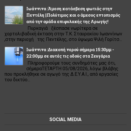
Ιωάννινα :Άμεση κατάσβεση φωτιάς στην
Πεντέλη ||Πολύτιμος και ο άμεσος εντοπισμός
από την ομάδα επιφυλακής της Αρωγής!
Πυρκαγιά ξέσπασε νωρίτερα σε
χορτολιβαδική έκταση στην Τ.Κ. Σταυρακίου Ιωαννίνων
,στην περιοχή της Πεντέλης, στο ύψωμα Ψιλή Γορίτσ...
Ιωάννινα :Διακοπή νερού σήμερα 15:30μμ -
22:00μμ σε αυτές τις οδούς στα Ζευγάρια
Πληροφορούμε τους συνδημότες μας ότι,
σήμεραΤΕΤΑΡΤΗ 05/08/2026, λόγω βλάβης
που προκλήθηκε σε αγωγό της Δ.Ε.Υ.Α.Ι., από εργασίες
του δικτύο...
SOCIAL MEDIA