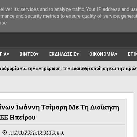
liver its services and to analyze traffic. Your IP address and us
rmance and security metrics to ensure quality of service, genera
use.
ΤΙΑ
ΒΙΝΤΕΟ
ΕΚΔΗΛΩΣΕΙΣ
ΟΙΚΟΝΟΜΙΑ
ΕΠΙ
ν ενημέρωση, την ευαισθητοποίηση και την πρόληψη της άνοιας
ίνων Ιωάννη Τσίμαρη Με Τη Διοίκηση
ΤΕΕ Ηπείρου
11/11/2025 12:04:00 μ.μ.