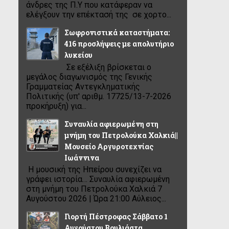
άνδρες της Π.Υ που κατάφεραν να
ελέγξουν την επέκτασή της σε χορτο...
Σωφρονιστικά καταστήματα:
416 προσλήψεις με απολυτήριο
λυκείου
Σε εξέλιξη βρίσκεται ο
μεγάλος διαγωνισμός της Γενικής
Γραμματείας Αντεγκληματικής
Πολιτικής (υπ' αριθμ. 17725/13-7-2026
προκήρυξη) για...
Συναυλία αφιερωμένη στη
μνήμη του Πετρολούκα Χαλκιά||
Μουσείο Αργυροτεχνίας
Ιωάννινα
Η μουσική της Ηπείρου συνεχίζει να
γράφει ιστορία… Συναυλία αφιερωμένη
στη μνήμη του Πετρολούκα Χαλκιά 7
Αυγούστου 2026 | Ώρα 21:00 Αύλειος...
Γιορτή Πέστροφας Σάββατο 1
Αυγούστου Βουλιάστα