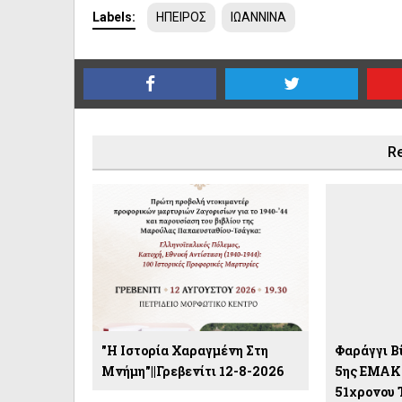
Labels:
ΗΠΕΙΡΟΣ
ΙΩΑΝΝΙΝΑ
Re
"Η Ιστορία Χαραγμένη Στη
Φαράγγι Βί
Μνήμη"||Γρεβενίτι 12-8-2026
5ης ΕΜΑΚ 
51χρονου 