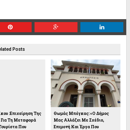
lated Posts
κου :Επιχείρηση Της
Θωμάς Μπέγκας: «Ο Δήμος
Για Τη Μεταφορά
Μας Αλλάζει Με Σχέδιο,
Τουρίστα Που
Επιμονή Και Έργα Που