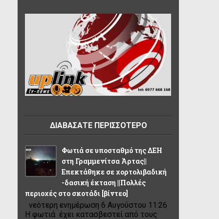
ΔΙΑΒΑΣΑΤΕ ΠΕΡΙΣΣΟΤΕΡΟ
Φωτιά σε υποσταθμό της ΔΕΗ
στη Γραμμενίτσα Άρτας||
Επεκτάθηκε σε χορτολιβαδική
-δασική έκταση ||Πολλές
περιοχές στο σκοτάδι [βίντεο]
νεότερη ενημέρωση 6 Αυγούστου 11:26
Η φωτιά έχει κατασβεστεί από τους