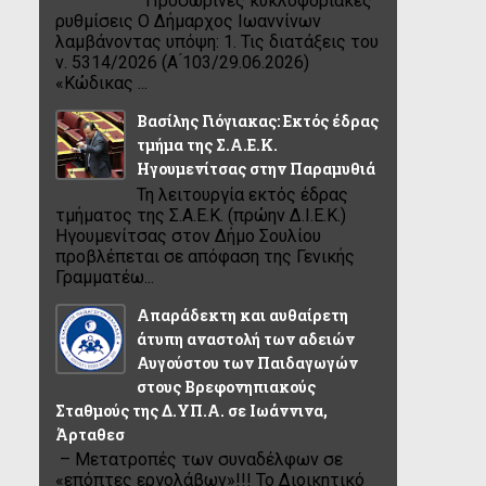
Προσωρινές κυκλοφοριακές
ρυθμίσεις Ο Δήμαρχος Ιωαννίνων
λαμβάνοντας υπόψη: 1. Τις διατάξεις του
ν. 5314/2026 (Α ́103/29.06.2026)
«Κώδικας ...
Βασίλης Γιόγιακας: Εκτός έδρας
τμήμα της Σ.Α.Ε.Κ.
Ηγουμενίτσας στην Παραμυθιά
Τη λειτουργία εκτός έδρας
τμήματος της Σ.Α.Ε.Κ. (πρώην Δ.Ι.Ε.Κ.)
Ηγουμενίτσας στον Δήμο Σουλίου
προβλέπεται σε απόφαση της Γενικής
Γραμματέω...
Απαράδεκτη και αυθαίρετη
άτυπη αναστολή των αδειών
Αυγούστου των Παιδαγωγών
στους Βρεφονηπιακούς
Σταθμούς της Δ.ΥΠ.Α. σε Ιωάννινα,
Άρταθεσ
– Μετατροπές των συναδέλφων σε
«επόπτες εργολάβων»!!! Το Διοικητικό