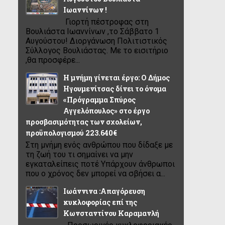
Ιωαννίνων !
Γιορτή πέστροφας στη
Βουλιάστα Ιωαννίνων ,το Σάββατο 1
Αυγούστου! Διοργάνωση Πολιτιστικός
Σύλλογος Βουλιάστας. Με το εισιτήριο
,θα προσφέρε...
Η μνήμη γίνεται έργο: Ο Δήμος
Ηγουμενίτσας δίνει το όνομα
«Πρόγραμμα Σπύρος
Αγγελόπουλος» στο έργο
προσβασιμότητας των σχολείων,
προϋπολογισμού 223.640€
Στη μνήμη ενός ανθρώπου που δίδαξε με
τη ζωή του τι σημαίνει να μην
εγκαταλείπεις ποτέ Υπάρχουν άνθρωποι
που ο χρόνος δεν μπορεί να σβήσει α...
Ιωάννινα :Απαγόρευση
κυκλοφορίας επί της
Κωνσταντίνου Καραμανλή