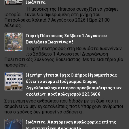
Ιωάννινα
Η μουσική της Ηπείρου συνεχίζει να γράφει
ιστορία… Συναυλία αφιερωμένη στη μνήμη του
Πετρολούκα Χαλκιά 7 Αυγούστου 2026 | Ώρα 21:00
Αύλειος...
Γιορτή Πέστροφας Σάββατο 1 Αυγούστου
Βουλιάστα Ιωαννίνων !
Γιορτή πέστροφας στη Βουλιάστα Ιωαννίνων
,το Σάββατο 1 Αυγούστου! Διοργάνωση
Πολιτιστικός Σύλλογος Βουλιάστας. Με το εισιτήριο ,θα
προσφέρε...
Η μνήμη γίνεται έργο: Ο Δήμος Ηγουμενίτσας
δίνει το όνομα «Πρόγραμμα Σπύρος
Αγγελόπουλος» στο έργο προσβασιμότητας των
σχολείων, προϋπολογισμού 223.640€
Στη μνήμη ενός ανθρώπου που δίδαξε με τη ζωή του τι
σημαίνει να μην εγκαταλείπεις ποτέ Υπάρχουν άνθρωποι
που ο χρόνος δεν μπορεί να σβήσει α...
Ιωάννινα :Απαγόρευση κυκλοφορίας επί της
Κωνσταντίνου Καραμανλή