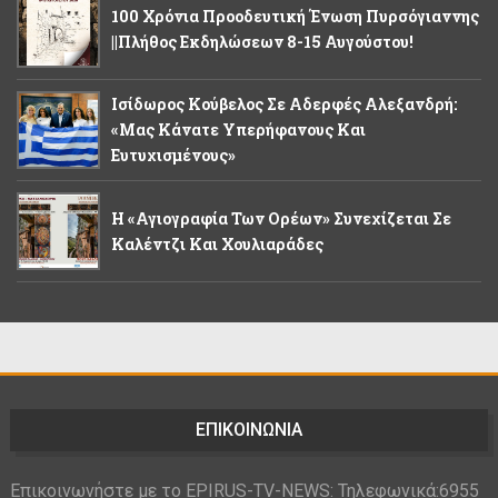
100 Χρόνια Προοδευτική Ένωση Πυρσόγιαννης
||Πλήθος Εκδηλώσεων 8-15 Αυγούστου!
Ισίδωρος Κούβελος Σε Αδερφές Αλεξανδρή:
«Μας Κάνατε Υπερήφανους Και
Ευτυχισμένους»
Η «Αγιογραφία Των Ορέων» Συνεχίζεται Σε
Καλέντζι Και Χουλιαράδες
ΕΠΙΚΟΙΝΩΝΙΑ
Επικοινωνήστε με το EPIRUS-TV-NEWS: Τηλεφωνικά:6955