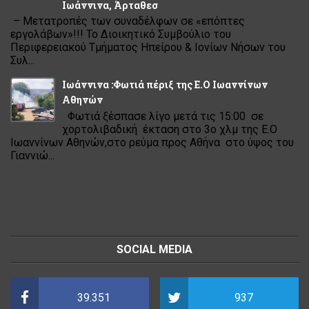
Ιωάννινα, Άρταθεσ
– Μετατροπές των συναδέλφων σε «επόπτες
εργολάβων»!!! Το Διοικητικό Συμβούλιο του
Περιφερειακού Τμήματος Ηπείρου & Ιονίων Νήσων του
Συλ...
Ιωάννινα :Φωτιά πέριξ της Ε.Ο Ιωαννίνων
Αθηνών
Φωτιά ξέσπασε λίγο μετά τις 15:00 σε
χορτολιβαδική έκταση στο 3ο χλμ της Ε.Ο
Ιωαννίνων Αθηνών,στο ρεύμα προς Αθήνα στο ύψος του
Γιαννιώ...
SOCIAL MEDIA
39.351
937