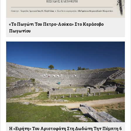
«Το Πωγώνι Του Πετρο-Λούκα» Στο Κεράσοβο
Πωγωνίου
Η «Ειρήνη» Του Αριστοφάνη Στη Δωδώνη Την Πέμπτη 6