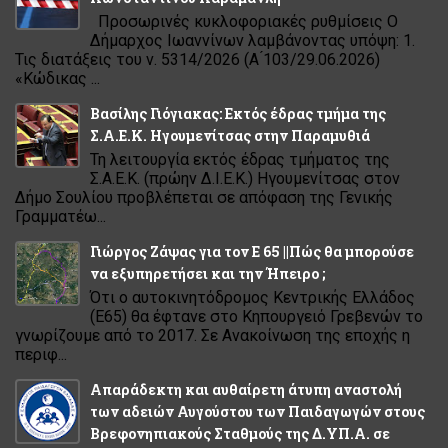
Προσωρινές κυκλοφοριακές ρυθμίσεις Ο
Δήμαρχος Ιωαννίνων λαμβάνοντας υπόψη: 1.
Τις διατάξεις του ν. 5314/2026 (Α ́103/29.06.2026)
«Κώδικας ...
Βασίλης Γιόγιακας: Εκτός έδρας τμήμα της
Σ.Α.Ε.Κ. Ηγουμενίτσας στην Παραμυθιά
Τη λειτουργία εκτός έδρας τμήματος της
Σ.Α.Ε.Κ. (πρώην Δ.Ι.Ε.Κ.) Ηγουμενίτσας στον
Δήμο Σουλίου προβλέπεται σε απόφαση της Γενικής
Γραμματέω...
Γιώργος Ζάψας για τον Ε 65 ||Πώς θα μπορούσε
να εξυπηρετήσει και την Ήπειρο ;
Ότι ο αυτοκινητόδρομος Κεντρικής Ελλάδος
(Ε65) θα έφτανε στο Κηπουργειό Γρεβενών το
γνωρίζουμε από το 2017. Σε Ανακοίνωση της εποχής η
περιφ...
Απαράδεκτη και αυθαίρετη άτυπη αναστολή
των αδειών Αυγούστου των Παιδαγωγών στους
Βρεφονηπιακούς Σταθμούς της Δ.ΥΠ.Α. σε