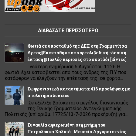
ΔΙΑΒΑΣΑΤΕ ΠΕΡΙΣΣΟΤΕΡΟ
Φωτιά σε υποσταθμό της ΔΕΗ στη Γραμμενίτσα
Άρτας||Επεκτάθηκε σε χορτολιβαδική -δασική
έκταση ||Πολλές περιοχές στο σκοτάδι [βίντεο]
νεότερη ενημέρωση 6 Αυγούστου 11:26 Η
φωτιά έχει κατασβεστεί από τους άνδρες της Π.Υ που
κατάφεραν να ελέγξουν την επέκτασή της σε χορτο...
Σωφρονιστικά καταστήματα: 416 προσλήψεις με
απολυτήριο λυκείου
Σε εξέλιξη βρίσκεται ο μεγάλος διαγωνισμός
της Γενικής Γραμματείας Αντεγκληματικής
Πολιτικής (υπ' αριθμ. 17725/13-7-2026 προκήρυξη) για...
Συναυλία αφιερωμένη στη μνήμη του
Πετρολούκα Χαλκιά|| Μουσείο Αργυροτεχνίας