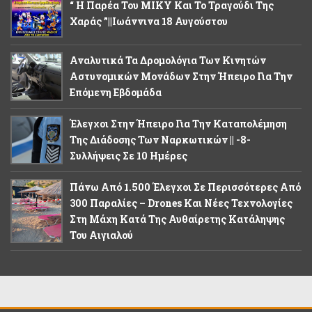
“ Η Παρέα Του ΜΙΚΥ Και Το Τραγούδι Της
Χαράς ”||Ιωάννινα 18 Αυγούστου
Αναλυτικά Τα Δρομολόγια Των Κινητών
Αστυνομικών Μονάδων Στην Ήπειρο Για Την
Επόμενη Εβδομάδα
Έλεγχοι Στην Ήπειρο Για Την Καταπολέμηση
Της Διάδοσης Των Ναρκωτικών || -8-
Συλλήψεις Σε 10 Ημέρες
Πάνω Από 1.500 Έλεγχοι Σε Περισσότερες Από
300 Παραλίες – Drones Και Νέες Τεχνολογίες
Στη Μάχη Κατά Της Αυθαίρετης Κατάληψης
Του Αιγιαλού