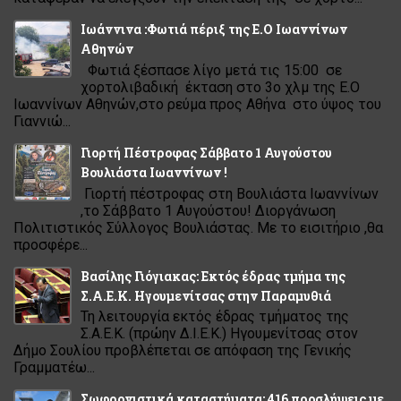
Ιωάννινα :Φωτιά πέριξ της Ε.Ο Ιωαννίνων
Αθηνών
Φωτιά ξέσπασε λίγο μετά τις 15:00 σε
χορτολιβαδική έκταση στο 3ο χλμ της Ε.Ο
Ιωαννίνων Αθηνών,στο ρεύμα προς Αθήνα στο ύψος του
Γιαννιώ...
Γιορτή Πέστροφας Σάββατο 1 Αυγούστου
Βουλιάστα Ιωαννίνων !
Γιορτή πέστροφας στη Βουλιάστα Ιωαννίνων
,το Σάββατο 1 Αυγούστου! Διοργάνωση
Πολιτιστικός Σύλλογος Βουλιάστας. Με το εισιτήριο ,θα
προσφέρε...
Βασίλης Γιόγιακας: Εκτός έδρας τμήμα της
Σ.Α.Ε.Κ. Ηγουμενίτσας στην Παραμυθιά
Τη λειτουργία εκτός έδρας τμήματος της
Σ.Α.Ε.Κ. (πρώην Δ.Ι.Ε.Κ.) Ηγουμενίτσας στον
Δήμο Σουλίου προβλέπεται σε απόφαση της Γενικής
Γραμματέω...
Σωφρονιστικά καταστήματα: 416 προσλήψεις με