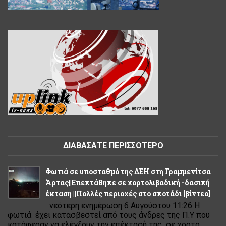
ΔΙΑΒΑΣΑΤΕ ΠΕΡΙΣΣΟΤΕΡΟ
Φωτιά σε υποσταθμό της ΔΕΗ στη Γραμμενίτσα
Άρτας||Επεκτάθηκε σε χορτολιβαδική -δασική
έκταση ||Πολλές περιοχές στο σκοτάδι [βίντεο]
νεότερη ενημέρωση 6 Αυγούστου 11:26 Η
φωτιά έχει κατασβεστεί από τους άνδρες της Π.Υ που
κατάφεραν να ελέγξουν την επέκτασή της σε χορτο...