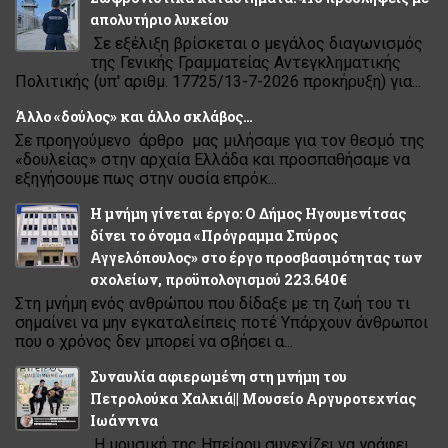
απολυτήριο λυκείου
Σε εξέλιξη βρίσκεται ο μεγάλος διαγωνισμός
της Γενικής Γραμματείας Αντεγκληματικής
Πολιτικής (υπ' αριθμ. 17725/13-7-2026 προκήρυξη) για...
Άλλο «δούλος» και άλλο σκλάβος…
Σε προηγούμενο άρθρο μας μιλήσαμε για τον θεσμό της
«δουλείας» στην αρχαία Ελλάδα και προσπαθήσαμε να
εξηγήσουμε πως στην ουσία επρόκ...
Η μνήμη γίνεται έργο: Ο Δήμος Ηγουμενίτσας
δίνει το όνομα «Πρόγραμμα Σπύρος
Αγγελόπουλος» στο έργο προσβασιμότητας των
σχολείων, προϋπολογισμού 223.640€
Στη μνήμη ενός ανθρώπου που δίδαξε με τη ζωή του τι
σημαίνει να μην εγκαταλείπεις ποτέ Υπάρχουν άνθρωποι
που ο χρόνος δεν μπορεί να σβήσει α...
Συναυλία αφιερωμένη στη μνήμη του
Πετρολούκα Χαλκιά|| Μουσείο Αργυροτεχνίας
Ιωάννινα
Η μουσική της Ηπείρου συνεχίζει να γράφει