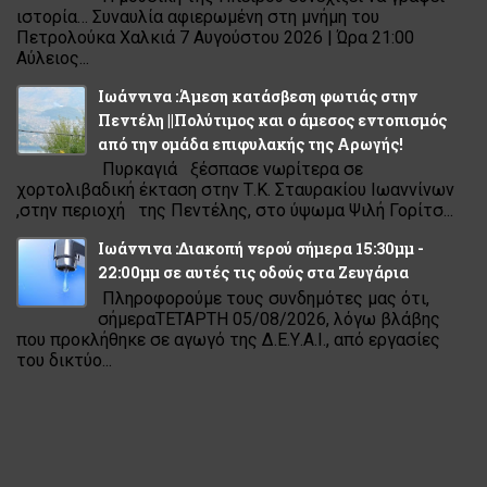
ιστορία… Συναυλία αφιερωμένη στη μνήμη του
Πετρολούκα Χαλκιά 7 Αυγούστου 2026 | Ώρα 21:00
Αύλειος...
Ιωάννινα :Άμεση κατάσβεση φωτιάς στην
Πεντέλη ||Πολύτιμος και ο άμεσος εντοπισμός
από την ομάδα επιφυλακής της Αρωγής!
Πυρκαγιά ξέσπασε νωρίτερα σε
χορτολιβαδική έκταση στην Τ.Κ. Σταυρακίου Ιωαννίνων
,στην περιοχή της Πεντέλης, στο ύψωμα Ψιλή Γορίτσ...
Ιωάννινα :Διακοπή νερού σήμερα 15:30μμ -
22:00μμ σε αυτές τις οδούς στα Ζευγάρια
Πληροφορούμε τους συνδημότες μας ότι,
σήμεραΤΕΤΑΡΤΗ 05/08/2026, λόγω βλάβης
που προκλήθηκε σε αγωγό της Δ.Ε.Υ.Α.Ι., από εργασίες
του δικτύο...