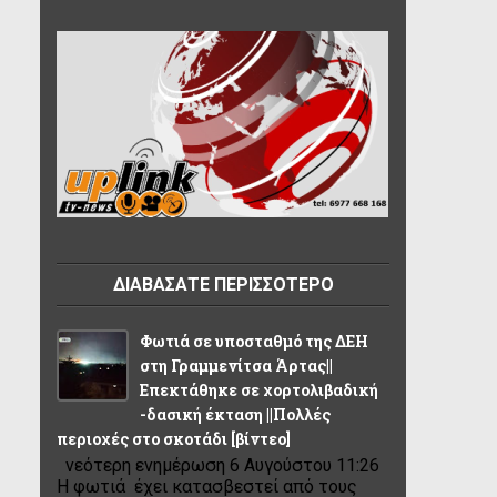
ΔΙΑΒΑΣΑΤΕ ΠΕΡΙΣΣΟΤΕΡΟ
Φωτιά σε υποσταθμό της ΔΕΗ
στη Γραμμενίτσα Άρτας||
Επεκτάθηκε σε χορτολιβαδική
-δασική έκταση ||Πολλές
περιοχές στο σκοτάδι [βίντεο]
νεότερη ενημέρωση 6 Αυγούστου 11:26
Η φωτιά έχει κατασβεστεί από τους