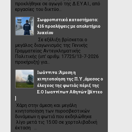
προκλήθηκε σε αγωγό της Δ.Ε.Υ.Α.Ι., από
εργασίες του δικτύο...
Σωφρονιστικά καταστήματα:
416 προσλήψεις με απολυτήριο
λυκείου
Σε εξέλιξη βρίσκεται ο
μεγάλος διαγωνισμός της Γενικής
Γραμματείας Αντεγκληματικής
Πολιτικής (υπ' αριθμ. 17725/13-7-2026
προκήρυξη) για...
Ιωάννινα :Άμεση η
κινητοποίηση της Π.Υ ,άμεσος ο
έλεγχος της φωτιάς πέριξ της
Ε.Ο Ιωαννίνων Αθηνών [βίντεο
]
Χάρη στην άμεση και μεγάλη
κινητοποίηση των πυροσβεστικών
δυνάμεων η φωτιά που εκδηλώθηκε
λίγο μετά τις 15:00 σε χορτολιβαδική
έκταση ...