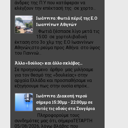
άνδρες της Π.Υ που κατάφεραν να
ελέγξουν την επέκτασή της σε χορτο...
Ιωάννινα :Φωτιά πέριξ της Ε.Ο
Ιωαννίνων Αθηνών
Φωτιά ξέσπασε λίγο μετά τις
15:00 σε χορτολιβαδική
έκταση στο 3ο χλμ της Ε.Ο Ιωαννίνων
Αθηνών,στο ρεύμα προς Αθήνα στο ύψος
του Γιαννιώ...
Άλλο «δούλος» και άλλο σκλάβος…
Σε προηγούμενο άρθρο μας μιλήσαμε
για τον θεσμό της «δουλείας» στην
αρχαία Ελλάδα και προσπαθήσαμε να
εξηγήσουμε πως στην ουσία επρόκ...
Ιωάννινα :Διακοπή νερού
σήμερα 15:30μμ - 22:00μμ σε
αυτές τις οδούς στα Ζευγάρια
Πληροφορούμε τους
συνδημότες μας ότι, σήμεραΤΕΤΑΡΤΗ
05/08/2026, λόγω βλάβης που