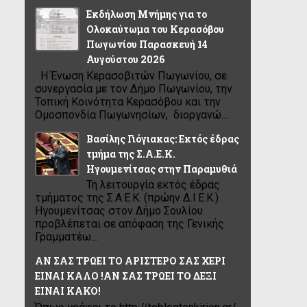
Εκδήλωση Μνήμης για το
Ολοκαύτωμα του Κερασόβου
Πωγωνίου Παρασκευή 14
Αυγούστου 2026
Η Ένωση Κερασοβιτών Πωγωνίου, σε
συνεργασία με τον Δήμο Πωγωνίου, την
Τοπική Κοινότητα Κερασόβου και την
Ομοσπονδία Πωγωνησίων, διοργανώ...
Βασίλης Γιόγιακας: Εκτός έδρας
τμήμα της Σ.Α.Ε.Κ.
Ηγουμενίτσας στην Παραμυθιά
Τη λειτουργία εκτός έδρας
τμήματος της Σ.Α.Ε.Κ. (πρώην Δ.Ι.Ε.Κ.)
Ηγουμενίτσας στον Δήμο Σουλίου
προβλέπεται σε απόφαση της Γενικής
Γραμματέω...
ΑΝ ΣΑΣ ΤΡΩΕΙ ΤΟ ΑΡΙΣΤΕΡΟ ΣΑΣ ΧΕΡΙ
ΕΙΝΑΙ ΚΑΛΟ !ΑΝ ΣΑΣ ΤΡΩΕΙ ΤΟ ΔΕΞΙ
ΕΙΝΑΙ ΚΑΚΟ!