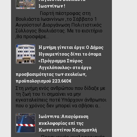
Ιωαννίνων !
Γιορτή πέστροφας στη
Βουλιάστα Ιωαννίνων ,το Σάββατο 1
Αυγούστου! Διοργάνωση Πολιτιστικός
Σύλλογος Βουλιάστας. Με το εισιτήριο
,θα προσφέρε...
Η μνήμη γίνεται έργο: Ο Δήμος
Ηγουμενίτσας δίνει το όνομα
«Πρόγραμμα Σπύρος
Αγγελόπουλος» στο έργο
προσβασιμότητας των σχολείων,
προϋπολογισμού 223.640€
Στη μνήμη ενός ανθρώπου που δίδαξε με
τη ζωή του τι σημαίνει να μην
εγκαταλείπεις ποτέ Υπάρχουν άνθρωποι
που ο χρόνος δεν μπορεί να σβήσει α...
Ιωάννινα :Απαγόρευση
κυκλοφορίας επί της
Κωνσταντίνου Καραμανλή