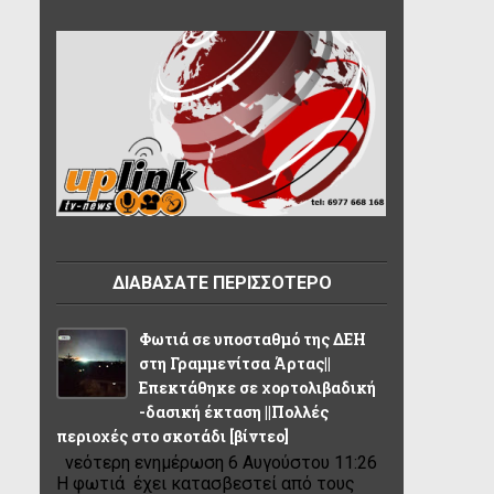
ΔΙΑΒΑΣΑΤΕ ΠΕΡΙΣΣΟΤΕΡΟ
Φωτιά σε υποσταθμό της ΔΕΗ
στη Γραμμενίτσα Άρτας||
Επεκτάθηκε σε χορτολιβαδική
-δασική έκταση ||Πολλές
περιοχές στο σκοτάδι [βίντεο]
νεότερη ενημέρωση 6 Αυγούστου 11:26
Η φωτιά έχει κατασβεστεί από τους