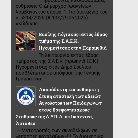
Προσωρινές κυκλοφοριακές
ρυθμίσεις Ο Δήμαρχος Ιωαννίνων
λαμβάνοντας υπόψη: 1. Τις διατάξεις του
ν. 5314/2026 (Α ́103/29.06.2026)
«Κώδικας ...
Βασίλης Γιόγιακας: Εκτός έδρας
τμήμα της Σ.Α.Ε.Κ.
Ηγουμενίτσας στην Παραμυθιά
Τη λειτουργία εκτός έδρας
τμήματος της Σ.Α.Ε.Κ. (πρώην Δ.Ι.Ε.Κ.)
Ηγουμενίτσας στον Δήμο Σουλίου
προβλέπεται σε απόφαση της Γενικής
Γραμματέω...
Απαράδεκτη και αυθαίρετη
άτυπη αναστολή των αδειών
Αυγούστου των Παιδαγωγών
στους Βρεφονηπιακούς
Σταθμούς της Δ.ΥΠ.Α. σε Ιωάννινα,
Άρταθεσ
– Μετατροπές των συναδέλφων σε
«επόπτες εργολάβων»!!! Το Διοικητικό