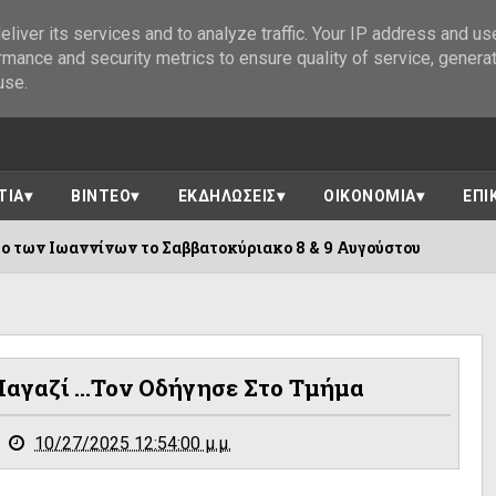
liver its services and to analyze traffic. Your IP address and us
rmance and security metrics to ensure quality of service, genera
use.
ΤΙΑ
ΒΙΝΤΕΟ
ΕΚΔΗΛΩΣΕΙΣ
ΟΙΚΟΝΟΜΙΑ
ΕΠΙ
 το Σαββατοκύριακο 8 & 9 Αυγούστου
Σ
06/08/2026
αγαζί ...τον Οδήγησε Στο Τμήμα
10/27/2025 12:54:00 μ.μ.