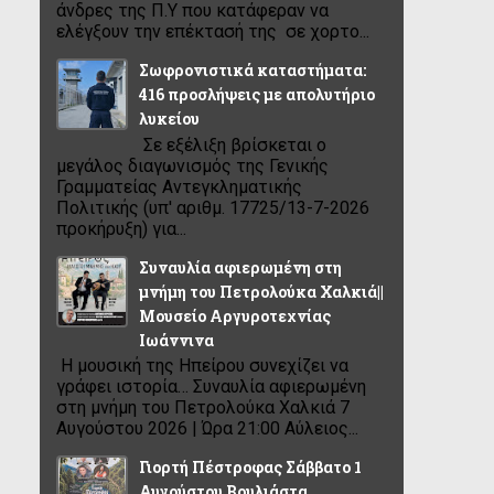
άνδρες της Π.Υ που κατάφεραν να
ελέγξουν την επέκτασή της σε χορτο...
Σωφρονιστικά καταστήματα:
416 προσλήψεις με απολυτήριο
λυκείου
Σε εξέλιξη βρίσκεται ο
μεγάλος διαγωνισμός της Γενικής
Γραμματείας Αντεγκληματικής
Πολιτικής (υπ' αριθμ. 17725/13-7-2026
προκήρυξη) για...
Συναυλία αφιερωμένη στη
μνήμη του Πετρολούκα Χαλκιά||
Μουσείο Αργυροτεχνίας
Ιωάννινα
Η μουσική της Ηπείρου συνεχίζει να
γράφει ιστορία… Συναυλία αφιερωμένη
στη μνήμη του Πετρολούκα Χαλκιά 7
Αυγούστου 2026 | Ώρα 21:00 Αύλειος...
Γιορτή Πέστροφας Σάββατο 1
Αυγούστου Βουλιάστα