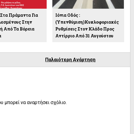
Στα Πράμαντα Για
Ιόνια Οδός :
λεσμένους Στην
(Υπενθύμιση)Κυκλοφοριακές
ή Από Τα Βόρεια
Ρυθμίσεις Στον Κλάδο Προς
α
Αντίρριο Από 31 Αυγούστου
Παλαιότερη Ανάρτηση
υ μπορεί να αναρτήσει σχόλιο.