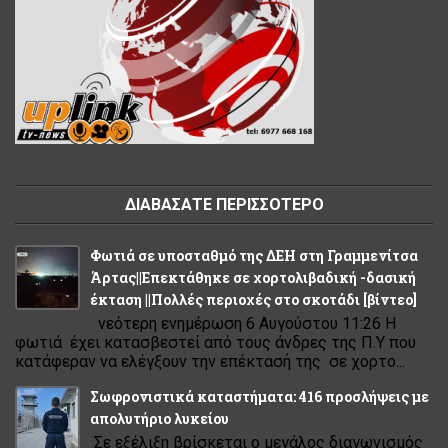
ΔΙΑΒΑΣΑΤΕ ΠΕΡΙΣΣΟΤΕΡΟ
Φωτιά σε υποσταθμό της ΔΕΗ στη Γραμμενίτσα
Άρτας||Επεκτάθηκε σε χορτολιβαδική -δασική
έκταση ||Πολλές περιοχές στο σκοτάδι [βίντεο]
νεότερη ενημέρωση 6 Αυγούστου 11:26 Η
φωτιά έχει κατασβεστεί από τους άνδρες της Π.Υ που
κατάφεραν να ελέγξουν την επέκτασή της σε χορτο...
Σωφρονιστικά καταστήματα: 416 προσλήψεις με
απολυτήριο λυκείου
Σε εξέλιξη βρίσκεται ο μεγάλος διαγωνισμός