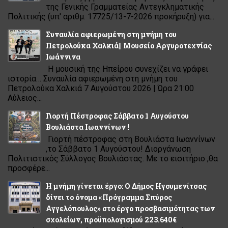
της Γενικής Γραμματείας Αντεγκληματικής
Πολιτικής (υπ' αριθμ. 17725/13-7-2026 προκήρυξη) για...
Συναυλία αφιερωμένη στη μνήμη του
Πετρολούκα Χαλκιά|| Μουσείο Αργυροτεχνίας
Ιωάννινα
Η μουσική της Ηπείρου συνεχίζει να γράφει
ιστορία… Συναυλία αφιερωμένη στη μνήμη του
Πετρολούκα Χαλκιά 7 Αυγούστου 2026 | Ώρα 21:00
Αύλειος...
Γιορτή Πέστροφας Σάββατο 1 Αυγούστου
Βουλιάστα Ιωαννίνων !
Γιορτή πέστροφας στη Βουλιάστα Ιωαννίνων
,το Σάββατο 1 Αυγούστου! Διοργάνωση
Πολιτιστικός Σύλλογος Βουλιάστας. Με το εισιτήριο ,θα
προσφέρε...
Η μνήμη γίνεται έργο: Ο Δήμος Ηγουμενίτσας
δίνει το όνομα «Πρόγραμμα Σπύρος
Αγγελόπουλος» στο έργο προσβασιμότητας των
σχολείων, προϋπολογισμού 223.640€