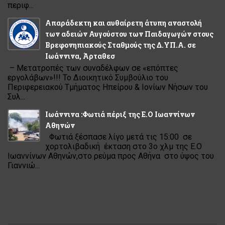
περιφ...
Απαράδεκτη και αυθαίρετη άτυπη αναστολή
των αδειών Αυγούστου των Παιδαγωγών στους
Βρεφονηπιακούς Σταθμούς της Δ.ΥΠ.Α. σε
Ιωάννινα, Άρταθεσ
– Μετατροπές των συναδέλφων σε «επόπτες
εργολάβων»!!! Το Διοικητικό Συμβούλιο του
Περιφερειακού Τμήματος Ηπείρου & Ιονίων Νήσων του
Συλ...
Ιωάννινα :Φωτιά πέριξ της Ε.Ο Ιωαννίνων
Αθηνών
Φωτιά ξέσπασε λίγο μετά τις 15:00 σε
χορτολιβαδική έκταση στο 3ο χλμ της Ε.Ο
Ιωαννίνων Αθηνών,στο ρεύμα προς Αθήνα στο ύψος του
Γιαννιώ...