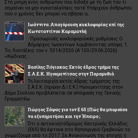
Στη μνήμη ενός ανθρώπου που δίδαξε με τη ζωή του τι
σημαίνει να μην εγκαταλείπεις ποτέ Υπάρχουν άνθρωποι
που ο χρόνος δεν μπορεί να σβήσει α...
Ιωάννινα :Απαγόρευση κυκλοφορίας επί της
Κωνσταντίνου Καραμανλή
Προσωρινές κυκλοφοριακές ρυθμίσεις Ο
Δήμαρχος Ιωαννίνων λαμβάνοντας υπόψη: 1.
Τις διατάξεις του ν. 5314/2026 (Α ́103/29.06.2026)
«Κώδικας ...
Βασίλης Γιόγιακας: Εκτός έδρας τμήμα της
Σ.Α.Ε.Κ. Ηγουμενίτσας στην Παραμυθιά
Τη λειτουργία εκτός έδρας τμήματος της
Σ.Α.Ε.Κ. (πρώην Δ.Ι.Ε.Κ.) Ηγουμενίτσας στον
Δήμο Σουλίου προβλέπεται σε απόφαση της Γενικής
Γραμματέω...
Γιώργος Ζάψας για τον Ε 65 ||Πώς θα μπορούσε
να εξυπηρετήσει και την Ήπειρο ;
Ότι ο αυτοκινητόδρομος Κεντρικής Ελλάδος
(Ε65) θα έφτανε στο Κηπουργειό Γρεβενών το
γνωρίζουμε από το 2017. Σε Ανακοίνωση της εποχής η