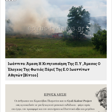
Ιωάννινα :Άμεση Η Κινητοποίηση Της Π.Υ ,άμεσος Ο
Έλεγχος Της Φωτιάς Πέριξ Της Ε.Ο Ιωαννίνων
Αθηνών [βίντεο ]