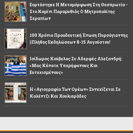
Εορτάστηκε Η Μεταμόρφωση Στη Θεσπρωτία -
Στο Καμίνι Παραμυθιάς Ο Μητροπολίτης
Σεραπίων
100 Χρόνια Προοδευτική Ένωση Πυρσόγιαννης
||Πλήθος Εκδηλώσεων 8-15 Αυγούστου!
Ισίδωρος Κούβελος Σε Αδερφές Αλεξανδρή:
«Μας Κάνατε Υπερήφανους Και
Ευτυχισμένους»
Η «Αγιογραφία Των Ορέων» Συνεχίζεται Σε
Καλέντζι Και Χουλιαράδες