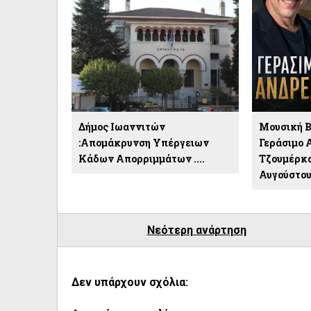
Δήμος Ιωαννιτών
Μουσική Β
:Απομάκρυνση Υπέργειων
Γεράσιμο 
Κάδων Απορριμμάτων ....
Τζουμέρκα
Αυγούστο
Νεότερη ανάρτηση
Δεν υπάρχουν σχόλια: