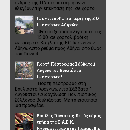
άνδρες της Π.Υ που κατάφεραν να
ελέγξουν την επέκτασή της σε χορτο...
Ιωάννινα :Φωτιά πέριξ της Ε.Ο
Ιωαννίνων Αθηνών
Φωτιά ξέσπασε λίγο μετά τις
15:00 σε χορτολιβαδική
έκταση στο 3ο χλμ της Ε.Ο Ιωαννίνων
Αθηνών,στο ρεύμα προς Αθήνα στο ύψος
του Γιαννιώ...
Γιορτή Πέστροφας Σάββατο 1
Αυγούστου Βουλιάστα
Ιωαννίνων !
Γιορτή πέστροφας στη
Βουλιάστα Ιωαννίνων ,το Σάββατο 1
Αυγούστου! Διοργάνωση Πολιτιστικός
Σύλλογος Βουλιάστας. Με το εισιτήριο
,θα προσφέρε...
Βασίλης Γιόγιακας: Εκτός έδρας
τμήμα της Σ.Α.Ε.Κ.
Ηγουμενίτσας στην Παραμυθιά