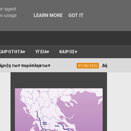
er-agent
te usage
LEARN MORE
GOT IT
ΚΑΙΡΟΤΗΤΑ
ΥΓΕΙΑ
ΚΑΙΡΟΣ
ηκτων
Δήμος Ιωαννιτών :Απομάκρυνση υ
07/08/2026