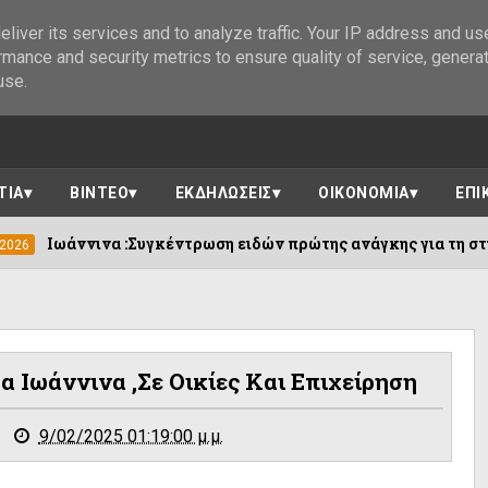
liver its services and to analyze traffic. Your IP address and us
rmance and security metrics to ensure quality of service, genera
use.
ΤΙΑ
ΒΙΝΤΕΟ
ΕΚΔΗΛΩΣΕΙΣ
ΟΙΚΟΝΟΜΙΑ
ΕΠΙ
γκέντρωση ειδών πρώτης ανάγκης για τη στήριξη των πυρόπλ
α Ιωάννινα ,σε Οικίες Και Επιχείρηση
9/02/2025 01:19:00 μ.μ.