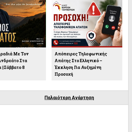
ραδιά Με Τον
Απόπειρες Τηλεφωνικής
Ανδρεάτο Στα
Απάτης Στο Ελληνικό –
 ||Σάββατο 8
Έκκληση Για Αυξημένη
υ
Προσοχή
Παλαιότερη Ανάρτηση