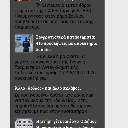
Τη λειτουργία εκτός έδρας
τμήματος της Σ.Α.Ε.Κ. (πρώην Δ.Ι.Ε.Κ.)
Ηγουμενίτσας στον Δήμο Σουλίου
προβλέπεται σε απόφαση της Γενικής
Γραμματέω...
Σωφρονιστικά καταστήματα:
416 προσλήψεις με απολυτήριο
λυκείου
Σε εξέλιξη βρίσκεται ο
μεγάλος διαγωνισμός της Γενικής
Γραμματείας Αντεγκληματικής
Πολιτικής (υπ' αριθμ. 17725/13-7-2026
προκήρυξη) για...
Άλλο «δούλος» και άλλο σκλάβος…
Σε προηγούμενο άρθρο μας μιλήσαμε
για τον θεσμό της «δουλείας» στην
αρχαία Ελλάδα και προσπαθήσαμε να
εξηγήσουμε πως στην ουσία επρόκ...
Η μνήμη γίνεται έργο: Ο Δήμος
Ηγουμενίτσας δίνει το όνομα