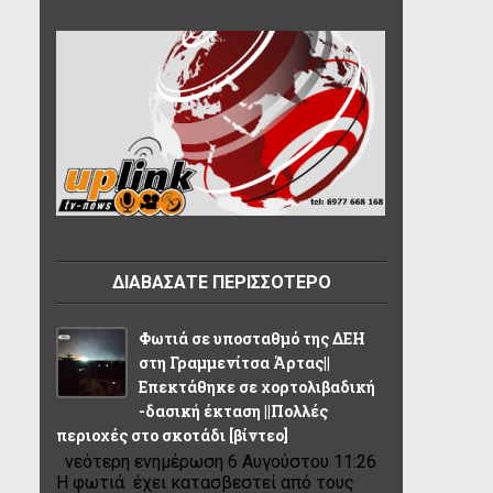
ΔΙΑΒΑΣΑΤΕ ΠΕΡΙΣΣΟΤΕΡΟ
Φωτιά σε υποσταθμό της ΔΕΗ
στη Γραμμενίτσα Άρτας||
Επεκτάθηκε σε χορτολιβαδική
-δασική έκταση ||Πολλές
περιοχές στο σκοτάδι [βίντεο]
νεότερη ενημέρωση 6 Αυγούστου 11:26
Η φωτιά έχει κατασβεστεί από τους