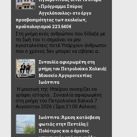
«Πρόγραμμα Σπύρος
Αγγελόπουλος» στο έργο
προσβασιμότητας των σχολείων,
προϋπολογισμού 223.640€
Στη μνήμη ενός ανθρώπου που δίδαξε με
τη ζωή του τι σημαίνει να μην
εγκαταλείπεις ποτέ Υπάρχουν άνθρωποι
που ο χρόνος δεν μπορεί να σβήσει α...
Συναυλία αφιερωμένη στη
μνήμη του Πετρολούκα Χαλκιά||
Μουσείο Αργυροτεχνίας
Ιωάννινα
Η μουσική της Ηπείρου συνεχίζει να
γράφει ιστορία… Συναυλία αφιερωμένη
στη μνήμη του Πετρολούκα Χαλκιά 7
Αυγούστου 2026 | Ώρα 21:00 Αύλειος...
Ιωάννινα :Άμεση κατάσβεση
φωτιάς στην Πεντέλη ||
Πολύτιμος και ο άμεσος