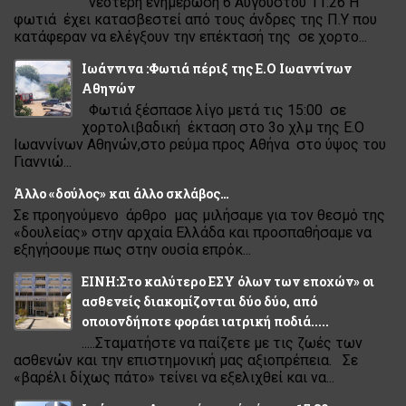
νεότερη ενημέρωση 6 Αυγούστου 11:26 Η
φωτιά έχει κατασβεστεί από τους άνδρες της Π.Υ που
κατάφεραν να ελέγξουν την επέκτασή της σε χορτο...
Ιωάννινα :Φωτιά πέριξ της Ε.Ο Ιωαννίνων
Αθηνών
Φωτιά ξέσπασε λίγο μετά τις 15:00 σε
χορτολιβαδική έκταση στο 3ο χλμ της Ε.Ο
Ιωαννίνων Αθηνών,στο ρεύμα προς Αθήνα στο ύψος του
Γιαννιώ...
Άλλο «δούλος» και άλλο σκλάβος…
Σε προηγούμενο άρθρο μας μιλήσαμε για τον θεσμό της
«δουλείας» στην αρχαία Ελλάδα και προσπαθήσαμε να
εξηγήσουμε πως στην ουσία επρόκ...
ΕΙΝΗ:Στο καλύτερο ΕΣΥ όλων των εποχών» οι
ασθενείς διακομίζονται δύο δύο, από
οποιονδήποτε φοράει ιατρική ποδιά.....
.....Σταματήστε να παίζετε με τις ζωές των
ασθενών και την επιστημονική μας αξιοπρέπεια. Σε
«βαρέλι δίχως πάτο» τείνει να εξελιχθεί και να...