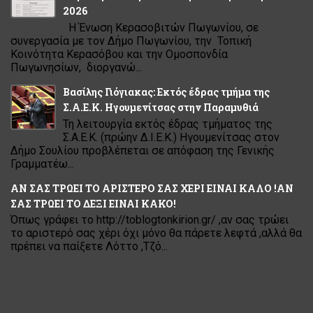
2026
Η Ένωση Κερασοβιτών Πωγωνίου, σε
συνεργασία με τον Δήμο Πωγωνίου, την Τοπική
Κοινότητα Κερασόβου και την Ομοσπονδία
Πωγωνησίων, διοργανώ...
Βασίλης Γιόγιακας: Εκτός έδρας τμήμα της
Σ.Α.Ε.Κ. Ηγουμενίτσας στην Παραμυθιά
Τη λειτουργία εκτός έδρας τμήματος της
Σ.Α.Ε.Κ. (πρώην Δ.Ι.Ε.Κ.) Ηγουμενίτσας στον
Δήμο Σουλίου προβλέπεται σε απόφαση της Γενικής
Γραμματέω...
ΑΝ ΣΑΣ ΤΡΩΕΙ ΤΟ ΑΡΙΣΤΕΡΟ ΣΑΣ ΧΕΡΙ ΕΙΝΑΙ ΚΑΛΟ !ΑΝ
ΣΑΣ ΤΡΩΕΙ ΤΟ ΔΕΞΙ ΕΙΝΑΙ ΚΑΚΟ!
Όπως γράφει το http://toblogtonkirion.gr/ ,αν σας τρώει
το αριστερό σας χέρι όχι μόνο θα πάρετε λεφτά ,αλλά θα
πρέπει να παίξετε Λόττο ,Τζό...