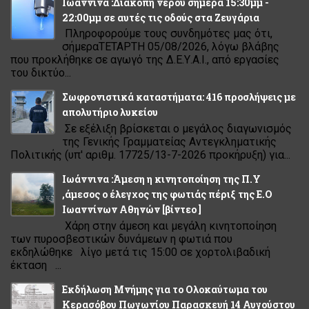
Ιωάννινα :Διακοπή νερού σήμερα 15:30μμ -
22:00μμ σε αυτές τις οδούς στα Ζευγάρια
Πληροφορούμε τους συνδημότες μας ότι,
σήμεραΤΕΤΑΡΤΗ 05/08/2026, λόγω βλάβης
που προκλήθηκε σε αγωγό της Δ.Ε.Υ.Α.Ι., από εργασίες
του δικτύο...
Σωφρονιστικά καταστήματα: 416 προσλήψεις με
απολυτήριο λυκείου
Σε εξέλιξη βρίσκεται ο μεγάλος διαγωνισμός
της Γενικής Γραμματείας Αντεγκληματικής
Πολιτικής (υπ' αριθμ. 17725/13-7-2026 προκήρυξη) για...
Ιωάννινα :Άμεση η κινητοποίηση της Π.Υ
,άμεσος ο έλεγχος της φωτιάς πέριξ της Ε.Ο
Ιωαννίνων Αθηνών [βίντεο ]
Χάρη στην άμεση και μεγάλη κινητοποίηση
των πυροσβεστικών δυνάμεων η φωτιά που
εκδηλώθηκε λίγο μετά τις 15:00 σε χορτολιβαδική
έκταση ...
Εκδήλωση Μνήμης για το Ολοκαύτωμα του
Κερασόβου Πωγωνίου Παρασκευή 14 Αυγούστου