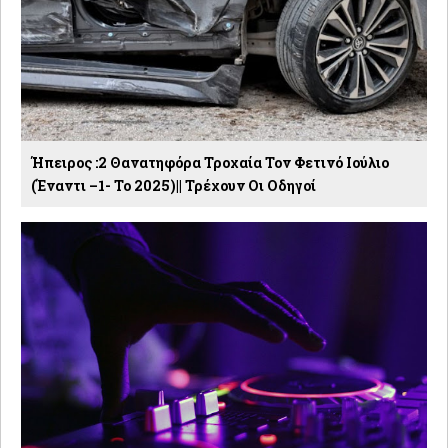
Ήπειρος :2 Θανατηφόρα Τροχαία Τον Φετινό Ιούλιο
(έναντι –1- Το 2025)|| Τρέχουν Οι Οδηγοί