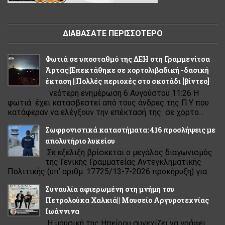
ΔΙΑΒΑΣΑΤΕ ΠΕΡΙΣΣΟΤΕΡΟ
Φωτιά σε υποσταθμό της ΔΕΗ στη Γραμμενίτσα
Άρτας||Επεκτάθηκε σε χορτολιβαδική -δασική
έκταση ||Πολλές περιοχές στο σκοτάδι [βίντεο]
νεότερη ενημέρωση 6 Αυγούστου 11:26 Η
φωτιά έχει κατασβεστεί από τους άνδρες της Π.Υ που
κατάφεραν να ελέγξουν την επέκτασή της σε χορτο...
Σωφρονιστικά καταστήματα: 416 προσλήψεις με
απολυτήριο λυκείου
Σε εξέλιξη βρίσκεται ο μεγάλος διαγωνισμός
της Γενικής Γραμματείας Αντεγκληματικής
Πολιτικής (υπ' αριθμ. 17725/13-7-2026 προκήρυξη) για...
Συναυλία αφιερωμένη στη μνήμη του
Πετρολούκα Χαλκιά|| Μουσείο Αργυροτεχνίας
Ιωάννινα
Η μουσική της Ηπείρου συνεχίζει να γράφει