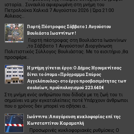
ιστορία… Συναυλία αφιερωμένη στη μνήμη του
Πετρολούκα Χαλκιά 7 Αυγούστου 2026 | Ώρα 21:00
Αύλειος...
Γιορτή Πέστροφας Σάββατο 1 Αυγούστου
Βουλιάστα Ιωαννίνων !
Γιορτή πέστροφας στη Βουλιάστα Ιωαννίνων
,το Σάββατο 1 Αυγούστου! Διοργάνωση
Πολιτιστικός Σύλλογος Βουλιάστας. Με το εισιτήριο ,θα
προσφέρε...
Η μνήμη γίνεται έργο: Ο Δήμος Ηγουμενίτσας
δίνει το όνομα «Πρόγραμμα Σπύρος
Αγγελόπουλος» στο έργο προσβασιμότητας των
σχολείων, προϋπολογισμού 223.640€
Στη μνήμη ενός ανθρώπου που δίδαξε με τη ζωή του τι
σημαίνει να μην εγκαταλείπεις ποτέ Υπάρχουν άνθρωποι
που ο χρόνος δεν μπορεί να σβήσει α...
Ιωάννινα :Απαγόρευση κυκλοφορίας επί της
Κωνσταντίνου Καραμανλή
Προσωρινές κυκλοφοριακές ρυθμίσεις Ο