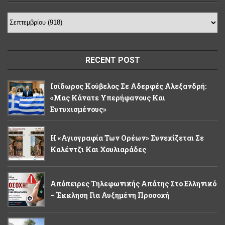
RECENT POST
Ισίδωρος Κούβελος Σε Αδερφές Αλεξανδρή:
«Μας Κάνατε Υπερήφανους Και
Ευτυχισμένους»
Η «Αγιογραφία Των Ορέων» Συνεχίζεται Σε
Καλέντζι Και Χουλιαράδες
Απόπειρες Τηλεφωνικής Απάτης Στο Ελληνικό
– Έκκληση Για Αυξημένη Προσοχή