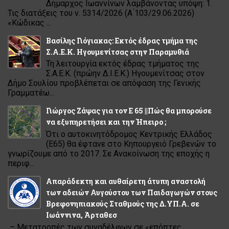
Δήμαρχος Ιωαννίνων λαμβάνοντας υπόψη: 1.
Τις διατάξεις του ν. 5314/2026 (Α ́103/29.06.2026)
«Κώδικας ...
Βασίλης Γιόγιακας: Εκτός έδρας τμήμα της
Σ.Α.Ε.Κ. Ηγουμενίτσας στην Παραμυθιά
Τη λειτουργία εκτός έδρας τμήματος της
Σ.Α.Ε.Κ. (πρώην Δ.Ι.Ε.Κ.) Ηγουμενίτσας στον
Δήμο Σουλίου προβλέπεται σε απόφαση της Γενικής
Γραμματέω...
Γιώργος Ζάψας για τον Ε 65 ||Πώς θα μπορούσε
να εξυπηρετήσει και την Ήπειρο ;
Ότι ο αυτοκινητόδρομος Κεντρικής Ελλάδος
(Ε65) θα έφτανε στο Κηπουργειό Γρεβενών το
γνωρίζουμε από το 2017. Σε Ανακοίνωση της εποχής η
περιφ...
Απαράδεκτη και αυθαίρετη άτυπη αναστολή
των αδειών Αυγούστου των Παιδαγωγών στους
Βρεφονηπιακούς Σταθμούς της Δ.ΥΠ.Α. σε
Ιωάννινα, Άρταθεσ
– Μετατροπές των συναδέλφων σε «επόπτες