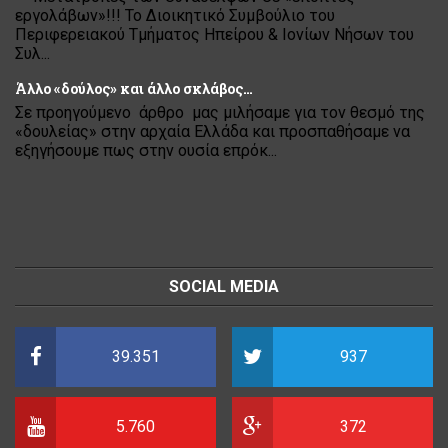
εργολάβων»!!! Το Διοικητικό Συμβούλιο του
Περιφερειακού Τμήματος Ηπείρου & Ιονίων Νήσων του
Συλ...
Άλλο «δούλος» και άλλο σκλάβος…
Σε προηγούμενο άρθρο μας μιλήσαμε για τον θεσμό της
«δουλείας» στην αρχαία Ελλάδα και προσπαθήσαμε να
εξηγήσουμε πως στην ουσία επρόκ...
SOCIAL MEDIA
39.351
937
5.760
372