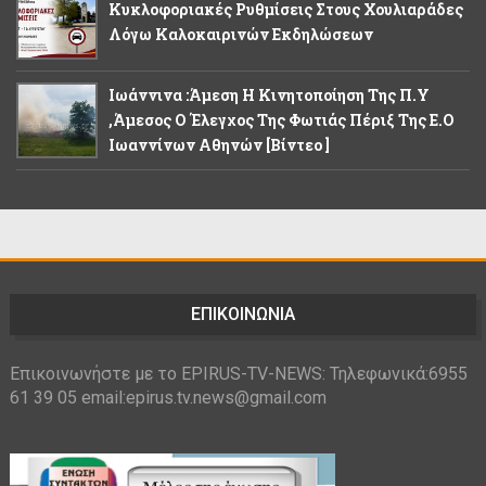
Κυκλοφοριακές Ρυθμίσεις Στους Χουλιαράδες
Λόγω Καλοκαιρινών Εκδηλώσεων
Ιωάννινα :Άμεση Η Κινητοποίηση Της Π.Υ
,άμεσος Ο Έλεγχος Της Φωτιάς Πέριξ Της Ε.Ο
Ιωαννίνων Αθηνών [βίντεο ]
ΕΠΙΚΟΙΝΩΝΙΑ
Επικοινωνήστε με το EPIRUS-TV-NEWS: Τηλεφωνικά:6955
61 39 05 email:epirus.tv.news@gmail.com