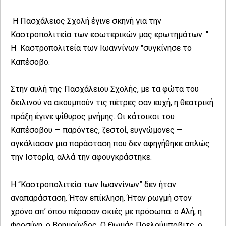
Η Πασχάλειος Σχολή έγινε σκηνή για την
Καστροπολιτεία των εσωτερικών μας ερωτημάτων: "
Η Καστροπολιτεία των Ιωαννίνων "συγκίνησε το
Καπέσοβο.
Στην αυλή της Πασχάλειου Σχολής, με τα φώτα του
δειλινού να ακουμπούν τις πέτρες σαν ευχή, η θεατρική
πράξη έγινε ψίθυρος μνήμης. Οι κάτοικοι του
Καπέσοβου — παρόντες, ζεστοί, ευγνώμονες —
αγκάλιασαν μια παράσταση που δεν αφηγήθηκε απλώς
την Ιστορία, αλλά την αφουγκράστηκε.
Η “Καστροπολιτεία των Ιωαννίνων” δεν ήταν
αναπαράσταση. Ήταν επίκληση. Ήταν ρωγμή στον
χρόνο απ’ όπου πέρασαν σκιές με πρόσωπα: ο Αλή, η
Φροσύνη, ο Βοημούνδος, Ο Θωμάς Πρελούμποβιτς, ο