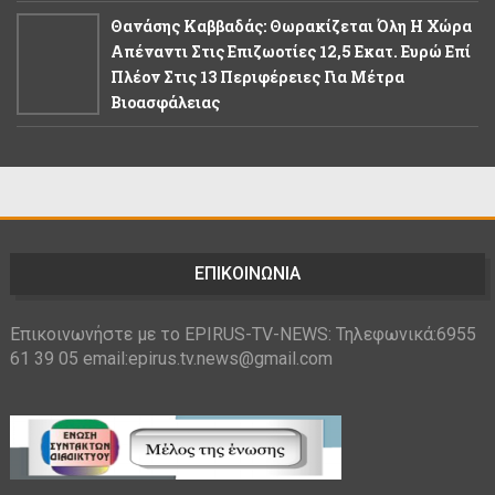
Θανάσης Καββαδάς: Θωρακίζεται Όλη Η Χώρα
Απέναντι Στις Επιζωοτίες 12,5 Εκατ. Ευρώ Επί
Πλέον Στις 13 Περιφέρειες Για Μέτρα
Βιοασφάλειας
ΕΠΙΚΟΙΝΩΝΙΑ
Επικοινωνήστε με το EPIRUS-TV-NEWS: Τηλεφωνικά:6955
61 39 05 email:epirus.tv.news@gmail.com