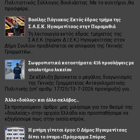
Πολιτιστικός Σύλλογος Βουλιάστας. Με το εισιτήριο ,θα
προσφέρε...
Βασίλης Γιόγιακας: Εκτός έδρας τμήμα της
Σ.Α.Ε.Κ. Ηγουμενίτσας στην Παραμυθιά
Τη λειτουργία εκτός έδρας τμήματος της
Σ.Α.Ε.Κ. (πρώην Δ.Ι.Ε.Κ.) Ηγουμενίτσας στον
Δήμο Σουλίου προβλέπεται σε απόφαση της Γενικής
Γραμματέω...
Σωφρονιστικά καταστήματα: 416 προσλήψεις με
απολυτήριο λυκείου
Σε εξέλιξη βρίσκεται ο μεγάλος διαγωνισμός
της Γενικής Γραμματείας Αντεγκληματικής
Πολιτικής (υπ' αριθμ. 17725/13-7-2026 προκήρυξη) για...
Άλλο «δούλος» και άλλο σκλάβος…
Σε προηγούμενο άρθρο μας μιλήσαμε για τον θεσμό της
«δουλείας» στην αρχαία Ελλάδα και προσπαθήσαμε να
εξηγήσουμε πως στην ουσία επρόκ...
Η μνήμη γίνεται έργο: Ο Δήμος Ηγουμενίτσας
δίνει το όνομα «Πρόγραμμα Σπύρος