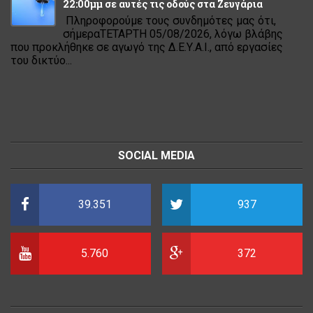
22:00μμ σε αυτές τις οδούς στα Ζευγάρια
Πληροφορούμε τους συνδημότες μας ότι,
σήμεραΤΕΤΑΡΤΗ 05/08/2026, λόγω βλάβης
που προκλήθηκε σε αγωγό της Δ.Ε.Υ.Α.Ι., από εργασίες
του δικτύο...
SOCIAL MEDIA
39.351
937
5.760
372