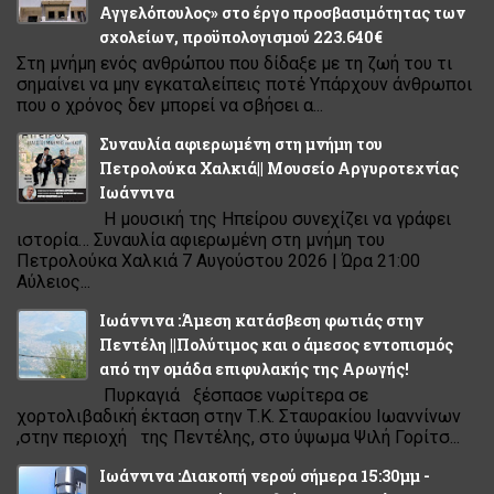
Αγγελόπουλος» στο έργο προσβασιμότητας των
σχολείων, προϋπολογισμού 223.640€
Στη μνήμη ενός ανθρώπου που δίδαξε με τη ζωή του τι
σημαίνει να μην εγκαταλείπεις ποτέ Υπάρχουν άνθρωποι
που ο χρόνος δεν μπορεί να σβήσει α...
Συναυλία αφιερωμένη στη μνήμη του
Πετρολούκα Χαλκιά|| Μουσείο Αργυροτεχνίας
Ιωάννινα
Η μουσική της Ηπείρου συνεχίζει να γράφει
ιστορία… Συναυλία αφιερωμένη στη μνήμη του
Πετρολούκα Χαλκιά 7 Αυγούστου 2026 | Ώρα 21:00
Αύλειος...
Ιωάννινα :Άμεση κατάσβεση φωτιάς στην
Πεντέλη ||Πολύτιμος και ο άμεσος εντοπισμός
από την ομάδα επιφυλακής της Αρωγής!
Πυρκαγιά ξέσπασε νωρίτερα σε
χορτολιβαδική έκταση στην Τ.Κ. Σταυρακίου Ιωαννίνων
,στην περιοχή της Πεντέλης, στο ύψωμα Ψιλή Γορίτσ...
Ιωάννινα :Διακοπή νερού σήμερα 15:30μμ -