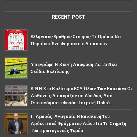
RECENT POST
Ελληνικός Ερυθρός Σταυρός: Τι Πρέπει Να
Περιέχει Ένα Φαρμακείο Διακοπών
Υπεγράφη Η Κοινή Απόφαση Για Τα Νέα
Σχέδια Βελτίωσης
ΕΙΝΗ:Στο Καλύτερο ΕΣΥ Όλων Των Εποχών» Οι
Ασθενείς Διακομίζονται Δύο Δύο, Από
Οποιονδήποτε Φοράει Ιατρική Ποδιά.....
Γ. Αμυράς: Αναγκαία Η Επισκευή Του
Αρδευτικού Φράγματος Αώου Για Τη Στήριξη
Του Πρωτογενούς Τομέα