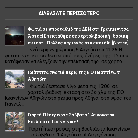
ΔΙΑΒΑΣΑΤΕ ΠΕΡΙΣΣΟΤΕΡΟ
Φωτιά σε υποσταθμό της ΔΕΗ στη Γραμμενίτσα
Άρτας||Επεκτάθηκε σε χορτολιβαδική -δασική
έκταση ||Πολλές περιοχές στο σκοτάδι [βίντεο]
νεότερη ενημέρωση 6 Αυγούστου 11:26 Η
φωτιά έχει κατασβεστεί από τους άνδρες της Π.Υ που
κατάφεραν να ελέγξουν την επέκτασή της σε χορτο...
Ιωάννινα :Φωτιά πέριξ της Ε.Ο Ιωαννίνων
Αθηνών
Φωτιά ξέσπασε λίγο μετά τις 15:00 σε
χορτολιβαδική έκταση στο 3ο χλμ της Ε.Ο
Ιωαννίνων Αθηνών,στο ρεύμα προς Αθήνα στο ύψος του
Γιαννιώ...
Γιορτή Πέστροφας Σάββατο 1 Αυγούστου
Βουλιάστα Ιωαννίνων !
Γιορτή πέστροφας στη Βουλιάστα Ιωαννίνων
,το Σάββατο 1 Αυγούστου! Διοργάνωση