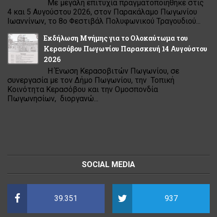
Με μεγάλη επιτυχία πραγματοποιήθηκε στις
4 και 5 Αυγούστου 2026, στον Παρακάλαμο Πωγωνίου
Ιωαννίνων, το 8ο Φεστιβάλ Πολυφωνικού Τραγουδιού...
Εκδήλωση Μνήμης για το Ολοκαύτωμα του
Κερασόβου Πωγωνίου Παρασκευή 14 Αυγούστου
2026
Η Ένωση Κερασοβιτών Πωγωνίου, σε
συνεργασία με τον Δήμο Πωγωνίου, την Τοπική
Κοινότητα Κερασόβου και την Ομοσπονδία
Πωγωνησίων, διοργανώ...
SOCIAL MEDIA
39.351
937