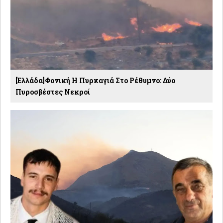
[Ελλάδα]Φονική Η Πυρκαγιά Στο Ρέθυμνο: Δύο
Πυροσβέστες Νεκροί