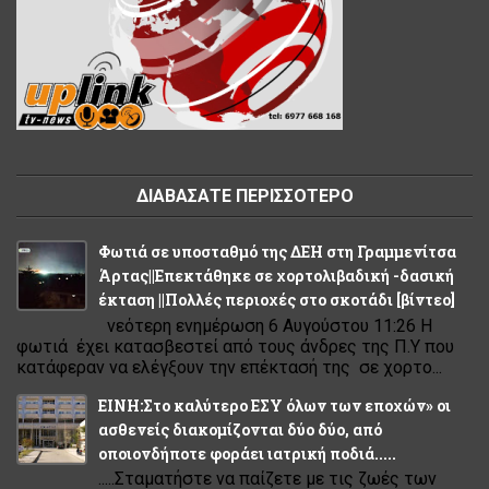
ΔΙΑΒΑΣΑΤΕ ΠΕΡΙΣΣΟΤΕΡΟ
Φωτιά σε υποσταθμό της ΔΕΗ στη Γραμμενίτσα
Άρτας||Επεκτάθηκε σε χορτολιβαδική -δασική
έκταση ||Πολλές περιοχές στο σκοτάδι [βίντεο]
νεότερη ενημέρωση 6 Αυγούστου 11:26 Η
φωτιά έχει κατασβεστεί από τους άνδρες της Π.Υ που
κατάφεραν να ελέγξουν την επέκτασή της σε χορτο...
ΕΙΝΗ:Στο καλύτερο ΕΣΥ όλων των εποχών» οι
ασθενείς διακομίζονται δύο δύο, από
οποιονδήποτε φοράει ιατρική ποδιά.....
.....Σταματήστε να παίζετε με τις ζωές των