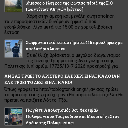
,άμεσος ο έλεγχος της φωτιάς πέριξ της Ε.Ο
Ιωαννίνων Αθηνών [βίντεο ]
Χάρη στην άμεση και μεγάλη κινητοποίηση
των πυροσβεστικών δυνάμεων η φωτιά που
εκδηλώθηκε λίγο μετά τις 15:00 σε χορτολιβαδική
έκταση ...
Σωφρονιστικά καταστήματα: 416 προσλήψεις με
απολυτήριο λυκείου
Σε εξέλιξη βρίσκεται ο μεγάλος διαγωνισμός
της Γενικής Γραμματείας Αντεγκληματικής
Πολιτικής (υπ' αριθμ. 17725/13-7-2026 προκήρυξη) για...
ΑΝ ΣΑΣ ΤΡΩΕΙ ΤΟ ΑΡΙΣΤΕΡΟ ΣΑΣ ΧΕΡΙ ΕΙΝΑΙ ΚΑΛΟ !ΑΝ
ΣΑΣ ΤΡΩΕΙ ΤΟ ΔΕΞΙ ΕΙΝΑΙ ΚΑΚΟ!
Όπως γράφει το http://toblogtonkirion.gr/ ,αν σας τρώει
το αριστερό σας χέρι όχι μόνο θα πάρετε λεφτά ,αλλά θα
πρέπει να παίξετε Λόττο ,Τζό...
Πωγώνι: Απολογισμός 8ου Φεστιβάλ
Πολυφωνικού Τραγουδιού και Μουσικής «Στον
Δρόμο της Πολυφωνίας»