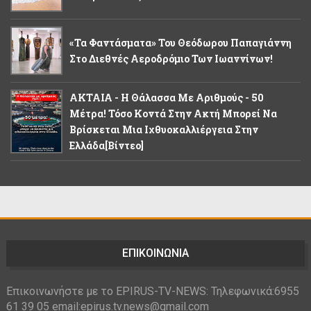
«Τα Φαντάσματα» Του Θεόδωρου Παπαγιάννη
Στο Διεθνές Αεροδρόμιο Των Ιωαννίνων!
ΑΚΤΑΙΑ - Η Θάλασσα Με Αριθμούς - 50
Μέτρα! Τόσο Κοντά Στην Ακτή Μπορεί Να
Βρίσκεται Μια Ιχθυοκαλλιέργεια Στην
Ελλάδα[βίντεο]
ΕΠΙΚΟΙΝΩΝΙΑ
Επικοινωνήστε με το EPIRUS-TV-NEWS: Τηλεφωνικά:6955
61 39 05 email:epirus.tv.news@gmail.com