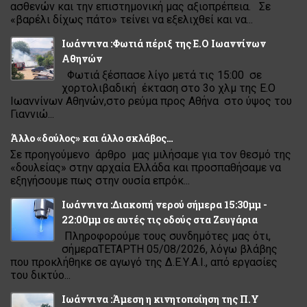
ασθενών και την επιστημονική μας αξιοπρέπεια. Σε
«βαρέλι δίχως πάτο» τείνει να εξελιχθεί και να...
Ιωάννινα :Φωτιά πέριξ της Ε.Ο Ιωαννίνων
Αθηνών
Φωτιά ξέσπασε λίγο μετά τις 15:00 σε
χορτολιβαδική έκταση στο 3ο χλμ της Ε.Ο
Ιωαννίνων Αθηνών,στο ρεύμα προς Αθήνα στο ύψος του
Γιαννιώ...
Άλλο «δούλος» και άλλο σκλάβος…
Σε προηγούμενο άρθρο μας μιλήσαμε για τον θεσμό της
«δουλείας» στην αρχαία Ελλάδα και προσπαθήσαμε να
εξηγήσουμε πως στην ουσία επρόκ...
Ιωάννινα :Διακοπή νερού σήμερα 15:30μμ -
22:00μμ σε αυτές τις οδούς στα Ζευγάρια
Πληροφορούμε τους συνδημότες μας ότι,
σήμεραΤΕΤΑΡΤΗ 05/08/2026, λόγω βλάβης
που προκλήθηκε σε αγωγό της Δ.Ε.Υ.Α.Ι., από εργασίες
του δικτύο...
Ιωάννινα :Άμεση η κινητοποίηση της Π.Υ