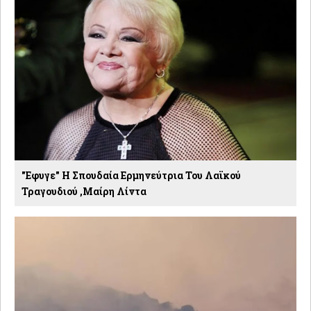
"Εφυγε" Η Σπουδαία Ερμηνεύτρια Του Λαϊκού
Τραγουδιού ,Μαίρη Λίντα