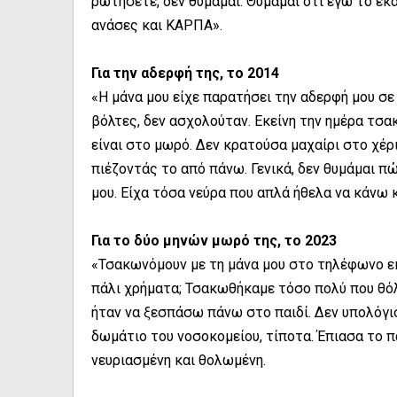
ρωτήσετε, δεν θυμάμαι. Θυμάμαι ότι εγώ το έ
ανάσες και ΚΑΡΠΑ».
Για την αδερφή της, το 2014
«Η μάνα μου είχε παρατήσει την αδερφή μου σε 
βόλτες, δεν ασχολούταν. Εκείνη την ημέρα τσα
είναι στο μωρό. Δεν κρατούσα μαχαίρι στο χέρ
πιέζοντάς το από πάνω. Γενικά, δεν θυμάμαι π
μου. Είχα τόσα νεύρα που απλά ήθελα να κάνω κ
Για το δύο μηνών μωρό της, το 2023
«Τσακωνόμουν με τη μάνα μου στο τηλέφωνο εκ
πάλι χρήματα; Τσακωθήκαμε τόσο πολύ που θόλ
ήταν να ξεσπάσω πάνω στο παιδί. Δεν υπολόγι
δωμάτιο του νοσοκομείου, τίποτα. Έπιασα το π
νευριασμένη και θολωμένη.