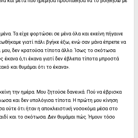
κανα και μετά που ηρέμησα προσπάθησα να το βοηθήσω με
μένα. Τα είχε φορτώσει σε μένα όλα και εκείνη πήγαινε
κωθήκαμε γιατί πάλι βγήκε έξω, ενώ σαν μάνα έπρεπε να
ι μου, δεν κρατούσα τίποτα άλλο. Ίσως το σκότωσα
ώς έκανα ό,τι έκανα γιατί δεν έβλεπα τίποτα μπροστά
ακό και θυμάμαι ότι το έκανα».
είνη την ημέρα. Μου ζητούσε δανεικά. Πού να έβρισκα
ωσα και δεν υπολόγισα τίποτα. Η πρώτη μου κίνηση
σα ούτε ότι ήταν η αποκλειστική νοσοκόμα μέσα στο
αιδί και το σκότωσα. Δεν θυμάμαι πώς. Ήμουν τόσο