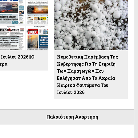
Ιουλίου 2026 ||Ο
Νομοθετική Παρέμβαση Της
ερα
Κυβέρνησης Για Τη Στήριξη
Των Παραγωγών Που
Επλήγησαν Από Τα Ακραία
Καιρικά Φαινόμενα Του
Ιουλίου 2026
Παλαιότερη Ανάρτηση