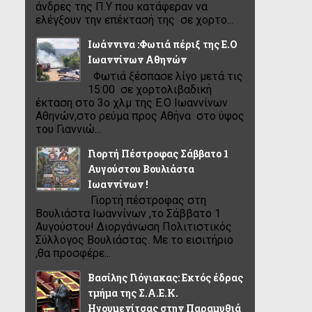
άνδρες της Π.Υ που κατάφεραν να
ελέγξουν την επέκτασή της σε χορτο...
Ιωάννινα :Φωτιά πέριξ της Ε.Ο
Ιωαννίνων Αθηνών
Φωτιά ξέσπασε λίγο μετά τις
15:00 σε χορτολιβαδική
έκταση στο 3ο χλμ της Ε.Ο Ιωαννίνων
Αθηνών,στο ρεύμα προς Αθήνα στο ύψος
του Γιαννιώ...
Γιορτή Πέστροφας Σάββατο 1
Αυγούστου Βουλιάστα
Ιωαννίνων !
Γιορτή πέστροφας στη
Βουλιάστα Ιωαννίνων ,το Σάββατο 1
Αυγούστου! Διοργάνωση Πολιτιστικός
Σύλλογος Βουλιάστας. Με το εισιτήριο
,θα προσφέρε...
Βασίλης Γιόγιακας: Εκτός έδρας
τμήμα της Σ.Α.Ε.Κ.
Ηγουμενίτσας στην Παραμυθιά