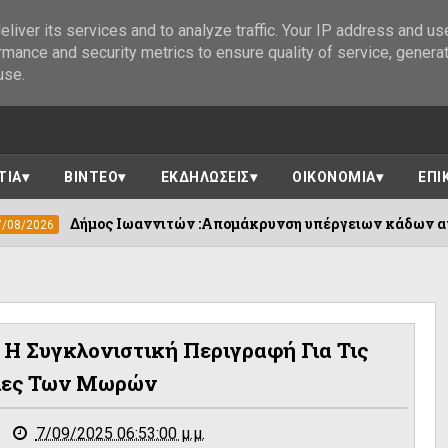
liver its services and to analyze traffic. Your IP address and us
rmance and security metrics to ensure quality of service, genera
use.
ΤΙΑ
ΒΙΝΤΕΟ
ΕΚΔΗΛΩΣΕΙΣ
ΟΙΚΟΝΟΜΙΑ
ΕΠΙ
Ιωαννιτών :Απομάκρυνση υπέργειων κάδων απορριμμάτων ....
 Η Συγκλονιστική Περιγραφή Για Τις
ίες Των Μωρών
7/09/2025 06:53:00 μ.μ.