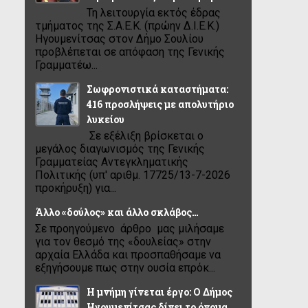
Τη λειτουργία εκτός έδρας
τμήματος της Σ.Α.Ε.Κ. (πρώην Δ.Ι.Ε.Κ.)
Ηγουμενίτσας στον Δήμο Σουλίου
προβλέπεται σε απόφαση της Γενικής
Γραμματέω...
Σωφρονιστικά καταστήματα:
416 προσλήψεις με απολυτήριο
λυκείου
Σε εξέλιξη βρίσκεται ο
μεγάλος διαγωνισμός της Γενικής
Γραμματείας Αντεγκληματικής
Πολιτικής (υπ' αριθμ. 17725/13-7-2026
προκήρυξη) για...
Άλλο «δούλος» και άλλο σκλάβος…
Σε προηγούμενο άρθρο μας μιλήσαμε
για τον θεσμό της «δουλείας» στην
αρχαία Ελλάδα και προσπαθήσαμε να
εξηγήσουμε πως στην ουσία επρόκ...
Η μνήμη γίνεται έργο: Ο Δήμος
Ηγουμενίτσας δίνει το όνομα