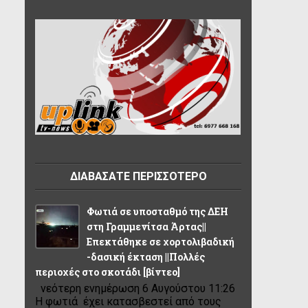
ΔΙΑΒΑΣΑΤΕ ΠΕΡΙΣΣΟΤΕΡΟ
Φωτιά σε υποσταθμό της ΔΕΗ
στη Γραμμενίτσα Άρτας||
Επεκτάθηκε σε χορτολιβαδική
-δασική έκταση ||Πολλές
περιοχές στο σκοτάδι [βίντεο]
νεότερη ενημέρωση 6 Αυγούστου 11:26
Η φωτιά έχει κατασβεστεί από τους