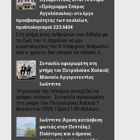
«Πρόγραμμα Σπύρος
Αγγελόπουλος» στο έργο
προσβασιμότητας των σχολείων,
προϋπολογισμού 223.640€
Στη μνήμη ενός ανθρώπου που δίδαξε με
τη ζωή του τι σημαίνει να μην
εγκαταλείπεις ποτέ Υπάρχουν άνθρωποι
που ο χρόνος δεν μπορεί να σβήσει α...
Συναυλία αφιερωμένη στη
μνήμη του Πετρολούκα Χαλκιά||
Μουσείο Αργυροτεχνίας
Ιωάννινα
Η μουσική της Ηπείρου συνεχίζει να
γράφει ιστορία… Συναυλία αφιερωμένη
στη μνήμη του Πετρολούκα Χαλκιά 7
Αυγούστου 2026 | Ώρα 21:00 Αύλειος...
Ιωάννινα :Άμεση κατάσβεση
φωτιάς στην Πεντέλη ||
Πολύτιμος και ο άμεσος