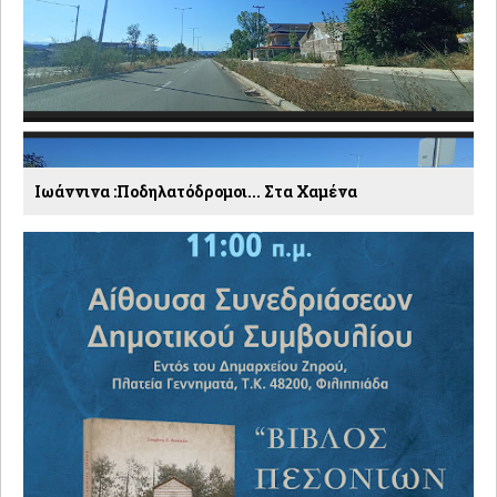
Ιωάννινα :Ποδηλατόδρομοι... Στα Χαμένα