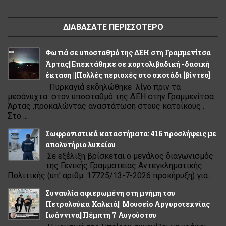
ΔΙΑΒΑΣΑΤΕ ΠΕΡΙΣΣΟΤΕΡΟ
Φωτιά σε υποσταθμό της ΔΕΗ στη Γραμμενίτσα
Άρτας||Επεκτάθηκε σε χορτολιβαδική -δασική
έκταση ||Πολλές περιοχές στο σκοτάδι [βίντεο]
Πυρκαγιά εκδηλώθηκε λίγο πριν τα
μεσάνυχτα στον υποσταθμό της ΔΕΗ στην Γραμμενίτσα
Άρτας ,προκαλώντας αναστάτωση στους κατοίκους .
Στο ...
Σωφρονιστικά καταστήματα: 416 προσλήψεις με
απολυτήριο λυκείου
Σε εξέλιξη βρίσκεται ο μεγάλος διαγωνισμός
της Γενικής Γραμματείας Αντεγκληματικής
Πολιτικής (υπ' αριθμ. 17725/13-7-2026 προκήρυξη) για...
Συναυλία αφιερωμένη στη μνήμη του
Πετρολούκα Χαλκιά|| Μουσείο Αργυροτεχνίας
Ιωάννινα||Πέμπτη 7 Αυγούστου