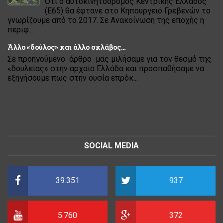
Ότι ο αυτοκινητόδρομος Κεντρικής Ελλάδος
(Ε65) θα έφτανε στο Κηπουργειό Γρεβενών το
γνωρίζουμε από το 2017. Σε Ανακοίνωση της εποχής η
περιφ...
Άλλο «δούλος» και άλλο σκλάβος…
Σε προηγούμενο άρθρο μας μιλήσαμε για τον θεσμό της
«δουλείας» στην αρχαία Ελλάδα και προσπαθήσαμε να
εξηγήσουμε πως στην ουσία επρόκ...
SOCIAL MEDIA
39.351
937
5.760
372