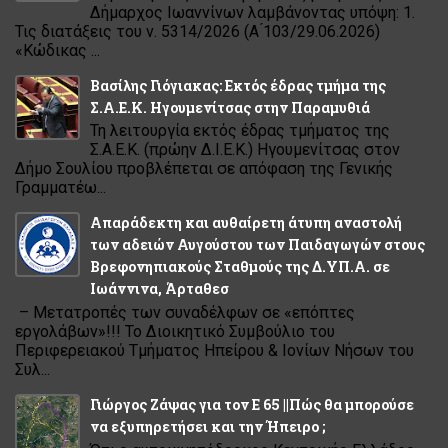
Δήμαρχος Ιωαννίνων λαμβάνοντας υπόψη: 1.
Τις διατάξεις του ν. 5314/2026 (Α ́103/29.06.2026)
«Κώδικας ...
Βασίλης Γιόγιακας: Εκτός έδρας τμήμα της
Σ.Α.Ε.Κ. Ηγουμενίτσας στην Παραμυθιά
Τη λειτουργία εκτός έδρας τμήματος της
Σ.Α.Ε.Κ. (πρώην Δ.Ι.Ε.Κ.) Ηγουμενίτσας στον
Δήμο Σουλίου προβλέπεται σε απόφαση της Γενικής
Γραμματέω...
Απαράδεκτη και αυθαίρετη άτυπη αναστολή
των αδειών Αυγούστου των Παιδαγωγών στους
Βρεφονηπιακούς Σταθμούς της Δ.ΥΠ.Α. σε
Ιωάννινα, Άρταθεσ
– Μετατροπές των συναδέλφων σε «επόπτες
εργολάβων»!!! Το Διοικητικό Συμβούλιο του
Περιφερειακού Τμήματος Ηπείρου & Ιονίων Νήσων του
Συλ...
Γιώργος Ζάψας για τον Ε 65 ||Πώς θα μπορούσε
να εξυπηρετήσει και την Ήπειρο ;