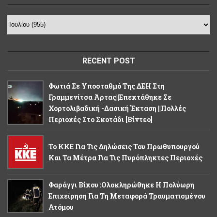
RECENT POST
Φωτιά Σε Υποσταθμό Της ΔΕΗ Στη
Γραμμενίτσα Άρτας||Επεκτάθηκε Σε
Χορτολιβαδική -δασική Έκταση ||Πολλές
Περιοχές Στο Σκοτάδι [βίντεο]
Το ΚΚΕ Για Τις Δηλώσεις Του Πρωθυπουργού
Και Τα Μέτρα Για Τις Πυρόπληκτες Περιοχές
Φαράγγι Βίκου :Ολοκληρώθηκε Η Πολύωρη
Επιχείρηση Για Τη Μεταφορά Τραυματισμένου
Ατόμου