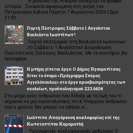
Η μουσική της Ηπείρου συνεχίζει να γράφει
ιστορία… Συναυλία αφιερωμένη στη μνήμη του
Πετρολούκα Χαλκιά Πέμπτη 7 Αυγούστου 2026 | Ώρα
21:00 ...
Γιορτή Πέστροφας Σάββατο 1 Αυγούστου
Βουλιάστα Ιωαννίνων !
Γιορτή πέστροφας στη Βουλιάστα Ιωαννίνων
,το Σάββατο 1 Αυγούστου! Διοργάνωση
Πολιτιστικός Σύλλογος Βουλιάστας. Με το εισιτήριο ,θα
προσφέρε...
Η μνήμη γίνεται έργο: Ο Δήμος Ηγουμενίτσας
δίνει το όνομα «Πρόγραμμα Σπύρος
Αγγελόπουλος» στο έργο προσβασιμότητας των
σχολείων, προϋπολογισμού 223.640€
Στη μνήμη ενός ανθρώπου που δίδαξε με τη ζωή του τι
σημαίνει να μην εγκαταλείπεις ποτέ Υπάρχουν άνθρωποι
που ο χρόνος δεν μπορεί να σβήσει α...
Ιωάννινα :Απαγόρευση κυκλοφορίας επί της
Κωνσταντίνου Καραμανλή
Προσωρινές κυκλοφοριακές ρυθμίσεις Ο