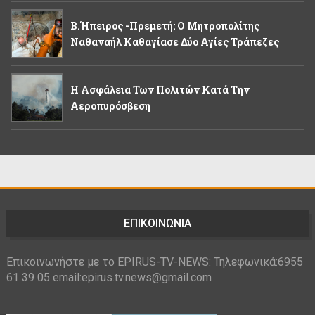
Β.Ήπειρος -Πρεμετή: Ο Μητροπολίτης
Ναθαναήλ Καθαγίασε Δύο Αγίες Τράπεζες
Η Ασφάλεια Των Πολιτών Κατά Την
Αεροπυρόσβεση
ΕΠΙΚΟΙΝΩΝΙΑ
Επικοινωνήστε με το EPIRUS-TV-NEWS: Τηλεφωνικά:6955
61 39 05 email:epirus.tv.news@gmail.com