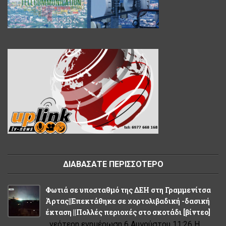
ΔΙΑΒΑΣΑΤΕ ΠΕΡΙΣΣΟΤΕΡΟ
Φωτιά σε υποσταθμό της ΔΕΗ στη Γραμμενίτσα
Άρτας||Επεκτάθηκε σε χορτολιβαδική -δασική
έκταση ||Πολλές περιοχές στο σκοτάδι [βίντεο]
νεότερη ενημέρωση 6 Αυγούστου 11:26 Η