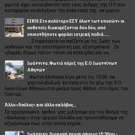
φωτιά έχει κατασβεστεί από τους άνδρες της Π.Υ που
κατάφεραν να ελέγξουν την επέκτασή της σε χορτο...
ΕΙΝΗ:Στο καλύτερο ΕΣΥ όλων των εποχών» οι
ασθενείς διακομίζονται δύο δύο, από
οποιονδήποτε φοράει ιατρική ποδιά.....
.....Σταματήστε να παίζετε με τις ζωές των
ασθενών και την επιστημονική μας αξιοπρέπεια. Σε
«βαρέλι δίχως πάτο» τείνει να εξελιχθεί και να...
Ιωάννινα :Φωτιά πέριξ της Ε.Ο Ιωαννίνων
Αθηνών
Φωτιά ξέσπασε λίγο μετά τις 15:00 σε
χορτολιβαδική έκταση στο 3ο χλμ της Ε.Ο
Ιωαννίνων Αθηνών,στο ρεύμα προς Αθήνα στο ύψος του
Γιαννιώ...
Άλλο «δούλος» και άλλο σκλάβος…
Σε προηγούμενο άρθρο μας μιλήσαμε για τον θεσμό της
«δουλείας» στην αρχαία Ελλάδα και προσπαθήσαμε να
εξηγήσουμε πως στην ουσία επρόκ...
Ιωάννινα :Διακοπή νερού σήμερα 15:30μμ -