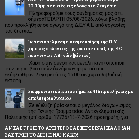
22:00μμ σε αυτές τις οδούς στα Ζευγάρια
Πληροφορούμε τους συνδημότες μας ότι,
σήμεραΤΕΤΑΡΤΗ 05/08/2026, λόγω βλάβης
που προκλήθηκε σε αγωγό της Δ.Ε.Υ.Α.Ι., από εργασίες
του δικτύο...
Ιωάννινα :Άμεση η κινητοποίηση της Π.Υ
,άμεσος ο έλεγχος της φωτιάς πέριξ της Ε.Ο
Ιωαννίνων Αθηνών [βίντεο ]
Χάρη στην άμεση και μεγάλη κινητοποίηση
των πυροσβεστικών δυνάμεων η φωτιά που
εκδηλώθηκε λίγο μετά τις 15:00 σε χορτολιβαδική
έκταση ...
Σωφρονιστικά καταστήματα: 416 προσλήψεις με
απολυτήριο λυκείου
Σε εξέλιξη βρίσκεται ο μεγάλος διαγωνισμός
της Γενικής Γραμματείας Αντεγκληματικής
Πολιτικής (υπ' αριθμ. 17725/13-7-2026 προκήρυξη) για...
ΑΝ ΣΑΣ ΤΡΩΕΙ ΤΟ ΑΡΙΣΤΕΡΟ ΣΑΣ ΧΕΡΙ ΕΙΝΑΙ ΚΑΛΟ !ΑΝ
ΣΑΣ ΤΡΩΕΙ ΤΟ ΔΕΞΙ ΕΙΝΑΙ ΚΑΚΟ!