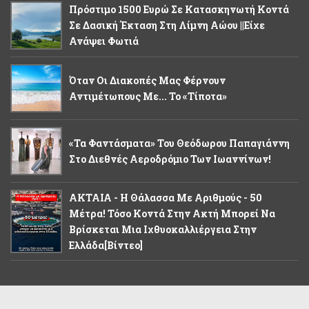
Πρόστιμο 1500 Ευρώ Σε Κατασκηνωτή Κοντά
Σε Δασική Έκταση Στη Λίμνη Αώου ||Είχε
Ανάψει Φωτιά
Όταν Οι Διακοπές Μας Φέρνουν
Αντιμέτωπους Με... Το «τίποτα»
«Τα Φαντάσματα» Του Θεόδωρου Παπαγιάννη
Στο Διεθνές Αεροδρόμιο Των Ιωαννίνων!
ΑΚΤΑΙΑ - Η Θάλασσα Με Αριθμούς - 50
Μέτρα! Τόσο Κοντά Στην Ακτή Μπορεί Να
Βρίσκεται Μια Ιχθυοκαλλιέργεια Στην
Ελλάδα[βίντεο]