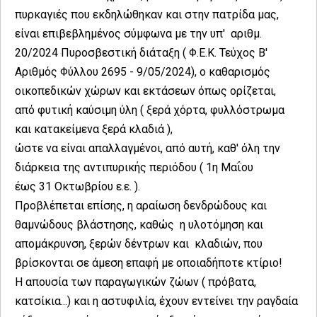
πυρκαγιές που εκδηλώθηκαν και στην πατρίδα μας,
είναι επιβεβλημένος σύμφωνα με την υπ' αριθμ.
20/2024 Πυροσβεστική διάταξη ( Φ.Ε.Κ. Τεύχος Β'
Αριθμός Φύλλου 2695 - 9/05/2024), ο καθαρισμός
οικοπεδικών χώρων και εκτάσεων όπως ορίζεται,
από φυτική καύσιμη ύλη ( ξερά χόρτα, φυλλόστρωμα
και κατακείμενα ξερά κλαδιά ),
ώστε να είναι απαλλαγμένοι, από αυτή, καθ' όλη την
διάρκεια της αντιπυρικής περιόδου ( 1η Μαΐου
έως 31 Οκτωβρίου ε.ε. ).
Προβλέπεται επίσης, η αραίωση δενδρώδους και
θαμνώδους βλάστησης, καθώς η υλοτόμηση και
απομάκρυνση, ξερών δέντρων και κλαδιών, που
βρίσκονται σε άμεση επαφή με οποιαδήποτε κτίριο!
Η απουσία των παραγωγικών ζώων ( πρόβατα,
κατσίκια...) και η αστυφιλία, έχουν εντείνει την ραγδαία