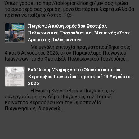
Όπως γράφει το http://toblogtonkirion.gr/ ,αν σας τρώει
το αριστερό σας χέρι όχι μόνο θα πάρετε λεφτά ,αλλά θα
πρέπει να παίξετε Λόττο ,Τζό...
Πωγώνι: Απολογισμός 8ου Φεστιβάλ
Πολυφωνικού Τραγουδιού και Μουσικής «Στον
Δρόμο της Πολυφωνίας»
Με μεγάλη επιτυχία πραγματοποιήθηκε στις
4 και 5 Αυγούστου 2026, στον Παρακάλαμο Πωγωνίου
Ιωαννίνων, το 8ο Φεστιβάλ Πολυφωνικού Τραγουδιού...
Εκδήλωση Μνήμης για το Ολοκαύτωμα του
Κερασόβου Πωγωνίου Παρασκευή 14 Αυγούστου
2026
Η Ένωση Κερασοβιτών Πωγωνίου, σε
συνεργασία με τον Δήμο Πωγωνίου, την Τοπική
Κοινότητα Κερασόβου και την Ομοσπονδία
Πωγωνησίων, διοργανώ...