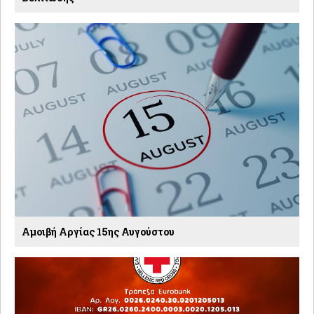
Αμοιβή Αργίας 15ης Αυγούστου