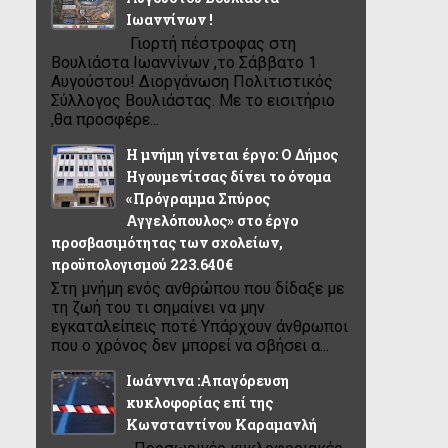
Ιωαννίνων !
Γιορτή πέστροφας στη
Βουλιάστα Ιωαννίνων ,το Σάββατο 1
Αυγούστου! Διοργάνωση Πολιτιστικός
Σύλλογος Βουλιάστας. Με το εισιτήριο
,θα προσφέρε...
Η μνήμη γίνεται έργο: Ο Δήμος
Ηγουμενίτσας δίνει το όνομα
«Πρόγραμμα Σπύρος
Αγγελόπουλος» στο έργο
προσβασιμότητας των σχολείων,
προϋπολογισμού 223.640€
Στη μνήμη ενός ανθρώπου που δίδαξε με
τη ζωή του τι σημαίνει να μην
εγκαταλείπεις ποτέ Υπάρχουν άνθρωποι
που ο χρόνος δεν μπορεί να σβήσει α...
Ιωάννινα :Απαγόρευση
κυκλοφορίας επί της
Κωνσταντίνου Καραμανλή