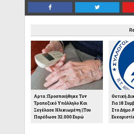
Re
Αρτα :Προσποιήθηκε Τον
Θετική Δι
Τραπεζικό Υπάλληλο Και
Για 18 Συ
Ξεγέλασε Ηλικιωμένη ||Του
Στο Δήμο 
Παρέδωσε 32.000 Ευρώ
Ευχαριστίες