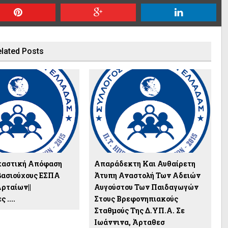
lated Posts
καστική Απόφαση
Απαράδεκτη Και Αυθαίρετη
μβασιούχους ΕΣΠΑ
Άτυπη Αναστολή Των Αδειών
Αρταίων||
Αυγούστου Των Παιδαγωγών
 ....
Στους Βρεφονηπιακούς
Σταθμούς Της Δ.ΥΠ.Α. Σε
Ιωάννινα, Άρταθεσ