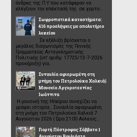
άνδρες της Π.Υ που κατάφεραν να
ελέγξουν την επέκτασή της σε χορτο...
Σωφρονιστικά καταστήματα:
416 προσλήψεις με απολυτήριο
λυκείου
Σε εξέλιξη βρίσκεται ο
μεγάλος διαγωνισμός της Γενικής
Γραμματείας Αντεγκληματικής
Πολιτικής (υπ' αριθμ. 17725/13-7-2026
προκήρυξη) για...
Συναυλία αφιερωμένη στη
μνήμη του Πετρολούκα Χαλκιά||
Μουσείο Αργυροτεχνίας
Ιωάννινα
Η μουσική της Ηπείρου συνεχίζει να
γράφει ιστορία… Συναυλία αφιερωμένη
στη μνήμη του Πετρολούκα Χαλκιά 7
Αυγούστου 2026 | Ώρα 21:00 Αύλειος...
Γιορτή Πέστροφας Σάββατο 1
Αυγούστου Βουλιάστα