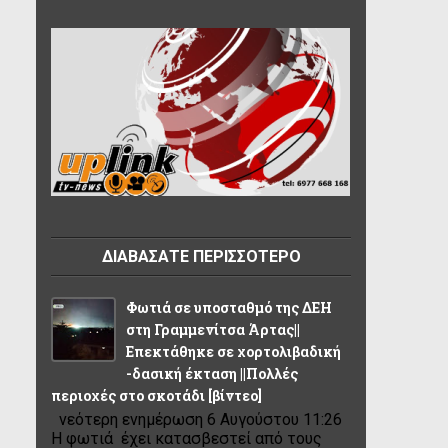
ΔΙΑΒΑΣΑΤΕ ΠΕΡΙΣΣΟΤΕΡΟ
Φωτιά σε υποσταθμό της ΔΕΗ
στη Γραμμενίτσα Άρτας||
Επεκτάθηκε σε χορτολιβαδική
-δασική έκταση ||Πολλές
περιοχές στο σκοτάδι [βίντεο]
νεότερη ενημέρωση 6 Αυγούστου 11:26
Η φωτιά έχει κατασβεστεί από τους