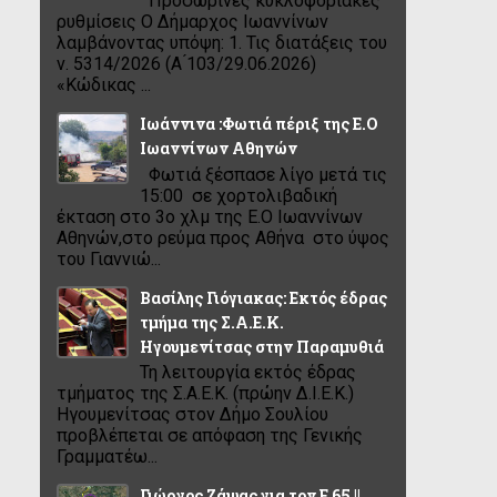
Προσωρινές κυκλοφοριακές
ρυθμίσεις Ο Δήμαρχος Ιωαννίνων
λαμβάνοντας υπόψη: 1. Τις διατάξεις του
ν. 5314/2026 (Α ́103/29.06.2026)
«Κώδικας ...
Ιωάννινα :Φωτιά πέριξ της Ε.Ο
Ιωαννίνων Αθηνών
Φωτιά ξέσπασε λίγο μετά τις
15:00 σε χορτολιβαδική
έκταση στο 3ο χλμ της Ε.Ο Ιωαννίνων
Αθηνών,στο ρεύμα προς Αθήνα στο ύψος
του Γιαννιώ...
Βασίλης Γιόγιακας: Εκτός έδρας
τμήμα της Σ.Α.Ε.Κ.
Ηγουμενίτσας στην Παραμυθιά
Τη λειτουργία εκτός έδρας
τμήματος της Σ.Α.Ε.Κ. (πρώην Δ.Ι.Ε.Κ.)
Ηγουμενίτσας στον Δήμο Σουλίου
προβλέπεται σε απόφαση της Γενικής
Γραμματέω...
Γιώργος Ζάψας για τον Ε 65 ||