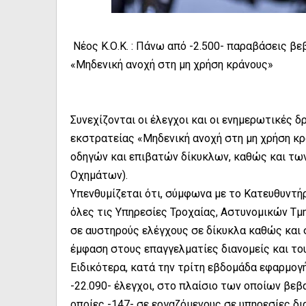
Νέος Κ.Ο.Κ. : Πάνω από -2.500- παραβάσεις β
«Μηδενική ανοχή στη μη χρήση κράνους»
Συνεχίζονται οι έλεγχοι και οι ενημερωτικές 
εκστρατείας «Μηδενική ανοχή στη μη χρήση κ
οδηγών και επιβατών δίκυκλων, καθώς και τ
Οχημάτων).
Υπενθυμίζεται ότι, σύμφωνα με το Κατευθυντήρ
όλες τις Υπηρεσίες Τροχαίας, Αστυνομικών Τμ
σε αυστηρούς ελέγχους σε δίκυκλα καθώς και σ
έμφαση στους επαγγελματίες διανομείς και το
Ειδικότερα, κατά την τρίτη εβδομάδα εφαρμογ
-22.090- έλεγχοι, στο πλαίσιο των οποίων βεβ
οποίες -147- σε εργαζόμενους σε υπηρεσίες δι