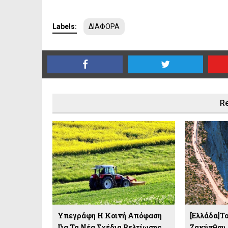
Labels:
ΔΙΑΦΟΡΑ
Re
Υπεγράφη Η Κοινή Απόφαση
[Ελλάδα]Τ
Για Τα Νέα Σχέδια Βελτίωσης
Ζακύνθου 