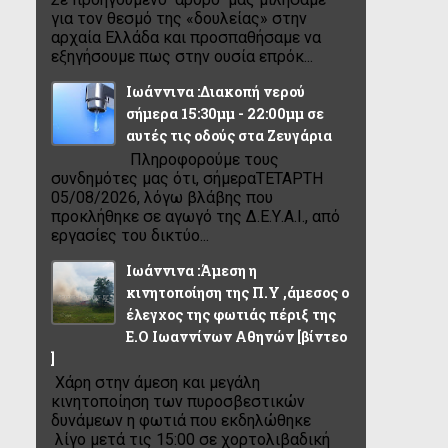
για τον θεσμό της «δουλείας» στην
αρχαία Ελλάδα και προσπαθήσαμε να
εξηγήσουμε πως στην ουσία επρόκ...
Ιωάννινα :Διακοπή νερού
σήμερα 15:30μμ - 22:00μμ σε
αυτές τις οδούς στα Ζευγάρια
Πληροφορούμε τους
συνδημότες μας ότι, σήμεραΤΕΤΑΡΤΗ
05/08/2026, λόγω βλάβης που
προκλήθηκε σε αγωγό της Δ.Ε.Υ.Α.Ι., από
εργασίες του δικτύο...
Ιωάννινα :Άμεση η
κινητοποίηση της Π.Υ ,άμεσος ο
έλεγχος της φωτιάς πέριξ της
Ε.Ο Ιωαννίνων Αθηνών [βίντεο
]
Χάρη στην άμεση και μεγάλη
κινητοποίηση των πυροσβεστικών
δυνάμεων η φωτιά που εκδηλώθηκε
λίγο μετά τις 15:00 σε χορτολιβαδική