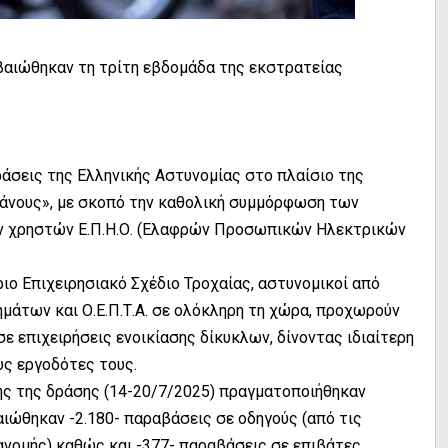
εβαιώθηκαν τη τρίτη εβδομάδα της εκστρατείας
δράσεις της Ελληνικής Αστυνομίας στο πλαίσιο της
ράνους», με σκοπό την καθολική συμμόρφωση των
ων χρηστών Ε.Π.Η.Ο. (Ελαφρών Προσωπικών Ηλεκτρικών
ιο Επιχειρησιακό Σχέδιο Τροχαίας, αστυνομικοί από
ημάτων και Ο.Ε.Π.Τ.Α. σε ολόκληρη τη χώρα, προχωρούν
ε επιχειρήσεις ενοικίασης δίκυκλων, δίνοντας ιδιαίτερη
υς εργοδότες τους.
ής της δράσης (14-20/7/2025) πραγματοποιήθηκαν
αιώθηκαν -2.180- παραβάσεις σε οδηγούς (από τις
ανομής) καθώς και -377- παραβάσεις σε επιβάτες.