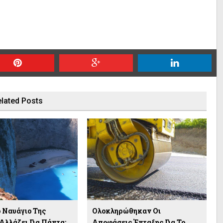
lated Posts
ο Ναυάγιο Της
Ολοκληρώθηκαν Οι
Αλλάζει Για Πάντα;
Αποφάσεις Ένταξης Για Το