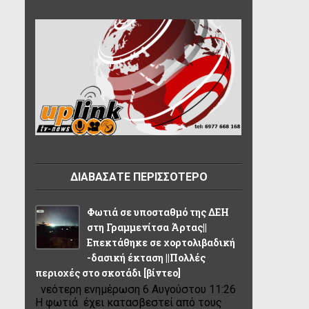
ΔΙΑΒΑΣΑΤΕ ΠΕΡΙΣΣΟΤΕΡΟ
Φωτιά σε υποσταθμό της ΔΕΗ
στη Γραμμενίτσα Άρτας||
Επεκτάθηκε σε χορτολιβαδική
-δασική έκταση ||Πολλές
περιοχές στο σκοτάδι [βίντεο]
νεότερη ενημέρωση 6 Αυγούστου 11:26
Η φωτιά έχει κατασβεστεί από τους