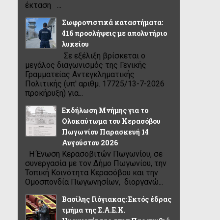
έκταση ...
Σωφρονιστικά καταστήματα:
416 προσλήψεις με απολυτήριο
λυκείου
Σε εξέλιξη βρίσκεται ο
μεγάλος διαγωνισμός της Γενικής
Γραμματείας Αντεγκληματικής
Πολιτικής (υπ' αριθμ. 17725/13-7-2026
προκήρυξη) για...
Εκδήλωση Μνήμης για το
Ολοκαύτωμα του Κερασόβου
Πωγωνίου Παρασκευή 14
Αυγούστου 2026
Η Ένωση Κερασοβιτών Πωγωνίου, σε
συνεργασία με τον Δήμο Πωγωνίου, την
Τοπική Κοινότητα Κερασόβου και την
Ομοσπονδία Πωγωνησίων, διοργανώ...
Βασίλης Γιόγιακας: Εκτός έδρας
τμήμα της Σ.Α.Ε.Κ.