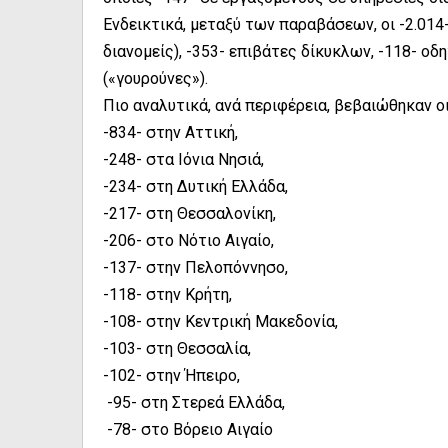
Ενδεικτικά, μεταξύ των παραβάσεων, οι -2.01
διανομείς), -353- επιβάτες δίκυκλων, -118- οδ
(«γουρούνες»).
Πιο αναλυτικά, ανά περιφέρεια, βεβαιώθηκαν 
-834- στην Αττική,
-248- στα Ιόνια Νησιά,
-234- στη Δυτική Ελλάδα,
-217- στη Θεσσαλονίκη,
-206- στο Νότιο Αιγαίο,
-137- στην Πελοπόννησο,
-118- στην Κρήτη,
-108- στην Κεντρική Μακεδονία,
-103- στη Θεσσαλία,
-102- στην Ήπειρο,
-95- στη Στερεά Ελλάδα,
-78- στο Βόρειο Αιγαίο