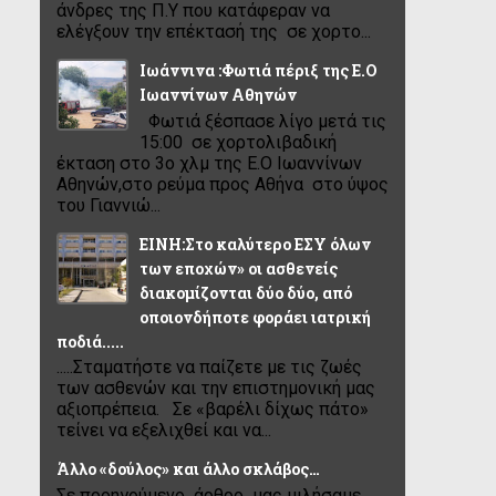
άνδρες της Π.Υ που κατάφεραν να
ελέγξουν την επέκτασή της σε χορτο...
Ιωάννινα :Φωτιά πέριξ της Ε.Ο
Ιωαννίνων Αθηνών
Φωτιά ξέσπασε λίγο μετά τις
15:00 σε χορτολιβαδική
έκταση στο 3ο χλμ της Ε.Ο Ιωαννίνων
Αθηνών,στο ρεύμα προς Αθήνα στο ύψος
του Γιαννιώ...
ΕΙΝΗ:Στο καλύτερο ΕΣΥ όλων
των εποχών» οι ασθενείς
διακομίζονται δύο δύο, από
οποιονδήποτε φοράει ιατρική
ποδιά.....
.....Σταματήστε να παίζετε με τις ζωές
των ασθενών και την επιστημονική μας
αξιοπρέπεια. Σε «βαρέλι δίχως πάτο»
τείνει να εξελιχθεί και να...
Άλλο «δούλος» και άλλο σκλάβος…
Σε προηγούμενο άρθρο μας μιλήσαμε