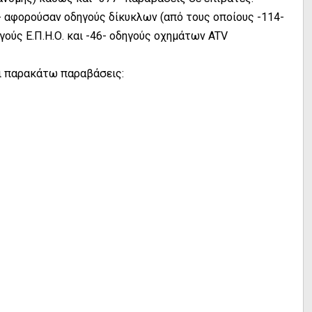
4- αφορούσαν οδηγούς δίκυκλων (από τους οποίους -114-
ηγούς Ε.Π.Η.Ο. και -46- οδηγούς οχημάτων ATV
οι παρακάτω παραβάσεις: