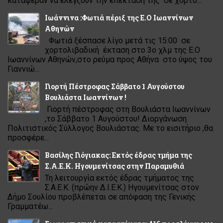
κατάφεραν να ελέγξουν την επέκτασή της σε χορτο...
Ιωάννινα :Φωτιά πέριξ της Ε.Ο Ιωαννίνων
Αθηνών
Φωτιά ξέσπασε λίγο μετά τις 15:00 σε
χορτολιβαδική έκταση στο 3ο χλμ της Ε.Ο
Ιωαννίνων Αθηνών,στο ρεύμα προς Αθήνα στο ύψος του
Γιαννιώ...
Γιορτή Πέστροφας Σάββατο 1 Αυγούστου
Βουλιάστα Ιωαννίνων !
Γιορτή πέστροφας στη Βουλιάστα Ιωαννίνων
,το Σάββατο 1 Αυγούστου! Διοργάνωση
Πολιτιστικός Σύλλογος Βουλιάστας. Με το εισιτήριο ,θα
προσφέρε...
Βασίλης Γιόγιακας: Εκτός έδρας τμήμα της
Σ.Α.Ε.Κ. Ηγουμενίτσας στην Παραμυθιά
Τη λειτουργία εκτός έδρας τμήματος της
Σ.Α.Ε.Κ. (πρώην Δ.Ι.Ε.Κ.) Ηγουμενίτσας στον
Δήμο Σουλίου προβλέπεται σε απόφαση της Γενικής
Γραμματέω...