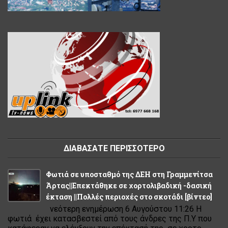
ΔΙΑΒΑΣΑΤΕ ΠΕΡΙΣΣΟΤΕΡΟ
Φωτιά σε υποσταθμό της ΔΕΗ στη Γραμμενίτσα
Άρτας||Επεκτάθηκε σε χορτολιβαδική -δασική
έκταση ||Πολλές περιοχές στο σκοτάδι [βίντεο]
νεότερη ενημέρωση 6 Αυγούστου 11:26 Η
φωτιά έχει κατασβεστεί από τους άνδρες της Π.Υ που