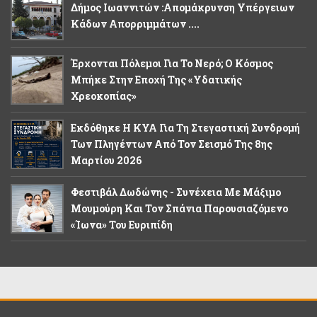
Δήμος Ιωαννιτών :Απομάκρυνση Υπέργειων
Κάδων Απορριμμάτων ....
Έρχονται Πόλεμοι Για Το Νερό; Ο Κόσμος
Μπήκε Στην Εποχή Της «υδατικής
Χρεοκοπίας»
Εκδόθηκε Η ΚΥΑ Για Τη Στεγαστική Συνδρομή
Των Πληγέντων Από Τον Σεισμό Της 8ης
Μαρτίου 2026
Φεστιβάλ Δωδώνης - Συνέχεια Με Μάξιμο
Μουμούρη Και Τον Σπάνια Παρουσιαζόμενο
«Ίωνα» Του Ευριπίδη