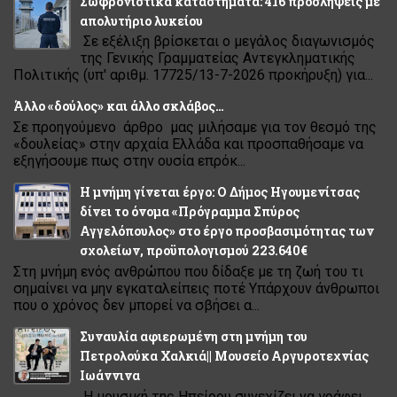
Σωφρονιστικά καταστήματα: 416 προσλήψεις με
απολυτήριο λυκείου
Σε εξέλιξη βρίσκεται ο μεγάλος διαγωνισμός
της Γενικής Γραμματείας Αντεγκληματικής
Πολιτικής (υπ' αριθμ. 17725/13-7-2026 προκήρυξη) για...
Άλλο «δούλος» και άλλο σκλάβος…
Σε προηγούμενο άρθρο μας μιλήσαμε για τον θεσμό της
«δουλείας» στην αρχαία Ελλάδα και προσπαθήσαμε να
εξηγήσουμε πως στην ουσία επρόκ...
Η μνήμη γίνεται έργο: Ο Δήμος Ηγουμενίτσας
δίνει το όνομα «Πρόγραμμα Σπύρος
Αγγελόπουλος» στο έργο προσβασιμότητας των
σχολείων, προϋπολογισμού 223.640€
Στη μνήμη ενός ανθρώπου που δίδαξε με τη ζωή του τι
σημαίνει να μην εγκαταλείπεις ποτέ Υπάρχουν άνθρωποι
που ο χρόνος δεν μπορεί να σβήσει α...
Συναυλία αφιερωμένη στη μνήμη του
Πετρολούκα Χαλκιά|| Μουσείο Αργυροτεχνίας
Ιωάννινα
Η μουσική της Ηπείρου συνεχίζει να γράφει