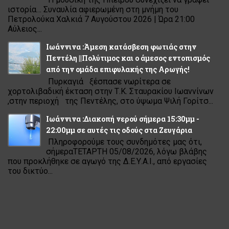
ιστορία… Συναυλία αφιερωμένη στη μνήμη του
Πετρολούκα Χαλκιά 7 Αυγούστου 2026 | Ώρα 21:00
Αύλειος...
Ιωάννινα :Άμεση κατάσβεση φωτιάς στην
Πεντέλη ||Πολύτιμος και ο άμεσος εντοπισμός
από την ομάδα επιφυλακής της Αρωγής!
Πυρκαγιά ξέσπασε νωρίτερα σε
χορτολιβαδική έκταση στην Τ.Κ. Σταυρακίου Ιωαννίνων
,στην περιοχή της Πεντέλης, στο ύψωμα Ψιλή Γορίτσ...
Ιωάννινα :Διακοπή νερού σήμερα 15:30μμ -
22:00μμ σε αυτές τις οδούς στα Ζευγάρια
Πληροφορούμε τους συνδημότες μας ότι,
σήμεραΤΕΤΑΡΤΗ 05/08/2026, λόγω βλάβης
που προκλήθηκε σε αγωγό της Δ.Ε.Υ.Α.Ι., από εργασίες
του δικτύο...