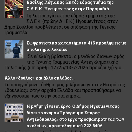
Βασίλης Γιόγιακας: Εκτός έδρας τμήμα της
Σ.Α.Ε.Κ. Ηγουμενίτσας στην Παραμυθιά
Τη λειτουργία εκτός έδρας τμήματος της
Σ.Α.Ε.Κ. (πρώην Δ.Ι.Ε.Κ.) Ηγουμενίτσας στον
Δήμο Σουλίου προβλέπεται σε απόφαση της Γενικής
Γραμματέω...
Σωφρονιστικά καταστήματα: 416 προσλήψεις με
απολυτήριο λυκείου
Σε εξέλιξη βρίσκεται ο μεγάλος διαγωνισμός
της Γενικής Γραμματείας Αντεγκληματικής
Πολιτικής (υπ' αριθμ. 17725/13-7-2026 προκήρυξη) για...
Άλλο «δούλος» και άλλο σκλάβος…
Σε προηγούμενο άρθρο μας μιλήσαμε για τον θεσμό της
«δουλείας» στην αρχαία Ελλάδα και προσπαθήσαμε να
εξηγήσουμε πως στην ουσία επρόκ...
Η μνήμη γίνεται έργο: Ο Δήμος Ηγουμενίτσας
δίνει το όνομα «Πρόγραμμα Σπύρος
Αγγελόπουλος» στο έργο προσβασιμότητας των
σχολείων, προϋπολογισμού 223.640€