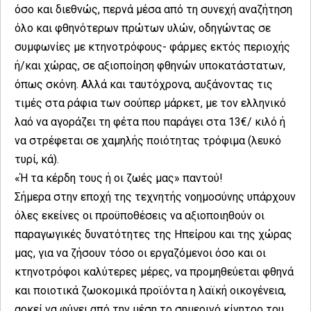
όσο και διεθνώς, περνά μέσα από τη συνεχή αναζήτηση
όλο και φθηνότερων πρώτων υλών, οδηγώντας σε
συμφωνίες με κτηνοτρόφους- φάρμες εκτός περιοχής
ή/και χώρας, σε αξιοποίηση φθηνών υποκατάστατων,
όπως σκόνη. Αλλά και ταυτόχρονα, αυξάνοντας τις
τιμές στα ράφια των σούπερ μάρκετ, με τον ελληνικό
λαό να αγοράζει τη φέτα που παράγει στα 13€/ κιλό ή
να στρέφεται σε χαμηλής ποιότητας τρόφιμα (λευκό
τυρί, κά).
«Ή τα κέρδη τους ή οι ζωές μας» παντού!
Σήμερα στην εποχή της τεχνητής νοημοσύνης υπάρχουν
όλες εκείνες οι προϋποθέσεις να αξιοποιηθούν οι
παραγωγικές δυνατότητες της Ηπείρου και της χώρας
μας, για να ζήσουν τόσο οι εργαζόμενοι όσο και οι
κτηνοτρόφοι καλύτερες μέρες, να προμηθεύεται φθηνά
και ποιοτικά ζωοκομικά προϊόντα η λαϊκή οικογένεια,
αρκεί να φύγει από την μέση το σημερινό κίνητρο του