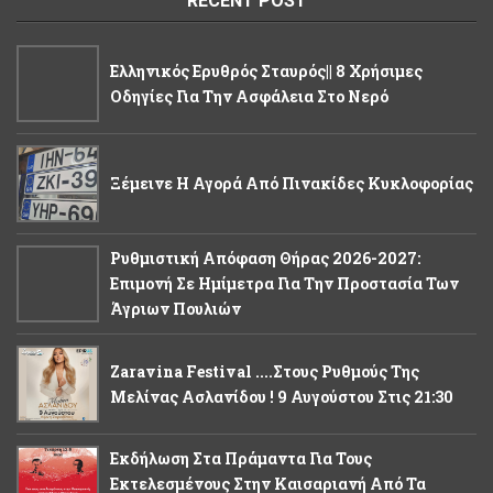
RECENT POST
Ελληνικός Ερυθρός Σταυρός|| 8 Χρήσιμες
Οδηγίες Για Την Ασφάλεια Στο Νερό
Ξέμεινε Η Αγορά Από Πινακίδες Κυκλοφορίας
Ρυθμιστική Απόφαση Θήρας 2026-2027:
Eπιμονή Σε Ημίμετρα Για Την Προστασία Των
Άγριων Πουλιών
Zaravina Festival ....στους Ρυθμούς Της
Μελίνας Ασλανίδου ! 9 Αυγούστου Στις 21:30
Εκδήλωση Στα Πράμαντα Για Τους
Εκτελεσμένους Στην Καισαριανή Από Τα