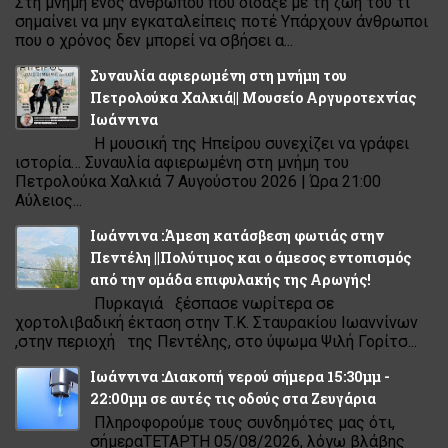
Στη μνήμη ενός ανθρώπου που δίδαξε με τη ζωή του τι
σημαίνει να μην εγκαταλείπεις ποτέ Υπάρχουν άνθρωποι
που ο χρόνος δεν μπορεί να σβήσει α...
Συναυλία αφιερωμένη στη μνήμη του
Πετρολούκα Χαλκιά|| Μουσείο Αργυροτεχνίας
Ιωάννινα
Η μουσική της Ηπείρου συνεχίζει να γράφει
ιστορία… Συναυλία αφιερωμένη στη μνήμη του
Πετρολούκα Χαλκιά 7 Αυγούστου 2026 | Ώρα 21:00
Αύλειος...
Ιωάννινα :Άμεση κατάσβεση φωτιάς στην
Πεντέλη ||Πολύτιμος και ο άμεσος εντοπισμός
από την ομάδα επιφυλακής της Αρωγής!
Πυρκαγιά ξέσπασε νωρίτερα σε
χορτολιβαδική έκταση στην Τ.Κ. Σταυρακίου Ιωαννίνων
,στην περιοχή της Πεντέλης, στο ύψωμα Ψιλή Γορίτσ...
Ιωάννινα :Διακοπή νερού σήμερα 15:30μμ -
22:00μμ σε αυτές τις οδούς στα Ζευγάρια
Πληροφορούμε τους συνδημότες μας ότι,
σήμεραΤΕΤΑΡΤΗ 05/08/2026, λόγω βλάβης