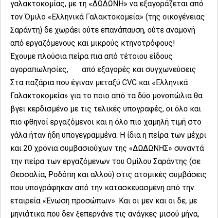
γαλακτοκομίας, με τη «ΔΩΔΩΝΗ» να εξαγοράζεται από
τον Όμιλο «Ελληνικά Γαλακτοκομεία» (της οικογένειας
Σαράντη) δε χωράει ούτε επανάπαυση, ούτε αναμονή
από εργαζόμενους και μικρούς κτηνοτρόφους!
Έχουμε πλούσια πείρα πια από τέτοιου είδους
αγοραπωλησίες, από εξαγορές και συγχωνεύσεις
Στα παζάρια που έγιναν μεταξύ CVC και «Ελληνικά
Γαλακτοκομεία» για το ποιο από τα δύο μονοπώλια θα
βγει κερδισμένο με τις τελικές υπογραφές, οι όλο και
πιο φθηνοί εργαζόμενοι και η όλο πιο χαμηλή τιμή στο
γάλα ήταν ήδη υπογεγραμμένα. Η ίδια η πείρα των μέχρι
και 20 χρόνια συμβασιούχων της «ΔΩΔΩΝΗΣ» συναντά
την πείρα των εργαζόμενων του Ομίλου Σαράντης (σε
Θεσσαλία, Ροδόπη και αλλού) στις ατομικές συμβάσεις
που υπογράφηκαν από την κατασκευασμένη από την
εταιρεία «Ένωση προσώπων». Και οι μεν και οι δε, με
μηνιάτικα που δεν ξεπερνάνε τις ανάγκες μισού μήνα,