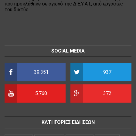
που προκλήθηκε σε αγωγό της Δ.Ε.Υ.Α.Ι., από εργασίες
του δικτύο...
SOCIAL MEDIA
39.351
937
5.760
372
ΚΑΤΗΓΟΡΙΕΣ ΕΙΔΗΣΕΩΝ