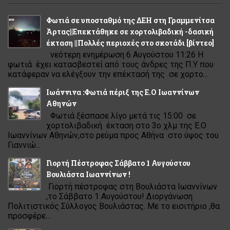
Φωτιά σε υποσταθμό της ΔΕΗ στη Γραμμενίτσα
Άρτας||Επεκτάθηκε σε χορτολιβαδική -δασική
έκταση ||Πολλές περιοχές στο σκοτάδι [βίντεο]
νεότερη ενημέρωση 6 Αυγούστου 11:26 Η
φωτιά έχει κατασβεστεί από τους άνδρες της Π.Υ που
κατάφεραν να ελέγξουν την επέκτασή της σε χορτο...
Ιωάννινα :Φωτιά πέριξ της Ε.Ο Ιωαννίνων
Αθηνών
Φωτιά ξέσπασε λίγο μετά τις 15:00 σε
χορτολιβαδική έκταση στο 3ο χλμ της Ε.Ο
Ιωαννίνων Αθηνών,στο ρεύμα προς Αθήνα στο ύψος του
Γιαννιώ...
Γιορτή Πέστροφας Σάββατο 1 Αυγούστου
Βουλιάστα Ιωαννίνων !
Γιορτή πέστροφας στη Βουλιάστα Ιωαννίνων
,το Σάββατο 1 Αυγούστου! Διοργάνωση
Πολιτιστικός Σύλλογος Βουλιάστας. Με το εισιτήριο ,θα
προσφέρε...