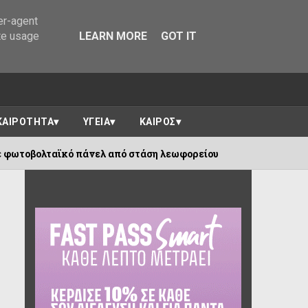
er-agent
te usage
LEARN MORE
GOT IT
ΚΑΙΡΟΤΗΤΑ
ΥΓΕΙΑ
ΚΑΙΡΟΣ
πάνελ από στάση λεωφορείου
Κλίμα συ
09/08/2026