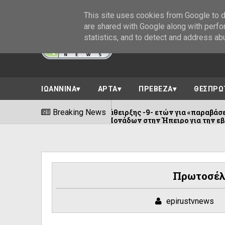
This site uses cookies from Google to de
are shared with Google along with perfo
statistics, and to detect and address ab
ΙΩΑΝΝΙΝΑ
ΑΡΤΑ
ΠΡΕΒΕΖΑ
ΘΕΣΠΡΩ
φαση με ποινή άθειρξης -9- ετών για «παραβάσεις περί αλλοδα
Breaking News
Αστυνομικών Μονάδων στην Ήπειρο για την εβδομάδα (10 - 16/
Πρωτοσέλ
epirustvnews