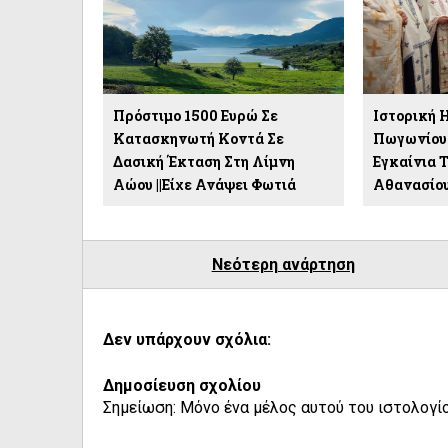
Πρόστιμο 1500 Ευρώ Σε
Ιστορική Η
Κατασκηνωτή Κοντά Σε
Πωγωνίου:
Δασική Έκταση Στη Λίμνη
Εγκαίνια Τ
Αώου ||Είχε Ανάψει Φωτιά
Αθανασίο
Νεότερη ανάρτηση
Δεν υπάρχουν σχόλια:
Δημοσίευση σχολίου
Σημείωση: Μόνο ένα μέλος αυτού του ιστολογίο