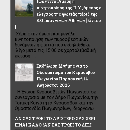
Ιωάννινα :Άμεση η
κινητοποίηση της Π.Υ ,άμεσος ο
έλεγχος της φωτιάς πέριξ της
Ε.Ο Ιωαννίνων Αθηνών [βίντεο
]
Χάρη στην άμεση και μεγάλη
κινητοποίηση των πυροσβεστικών
δυνάμεων η φωτιά που εκδηλώθηκε
λίγο μετά τις 15:00 σε χορτολιβαδική
έκταση ...
Εκδήλωση Μνήμης για το
Ολοκαύτωμα του Κερασόβου
Πωγωνίου Παρασκευή 14
Αυγούστου 2026
Η Ένωση Κερασοβιτών Πωγωνίου, σε
συνεργασία με τον Δήμο Πωγωνίου, την
Τοπική Κοινότητα Κερασόβου και την
Ομοσπονδία Πωγωνησίων, διοργανώ...
ΑΝ ΣΑΣ ΤΡΩΕΙ ΤΟ ΑΡΙΣΤΕΡΟ ΣΑΣ ΧΕΡΙ
ΕΙΝΑΙ ΚΑΛΟ !ΑΝ ΣΑΣ ΤΡΩΕΙ ΤΟ ΔΕΞΙ