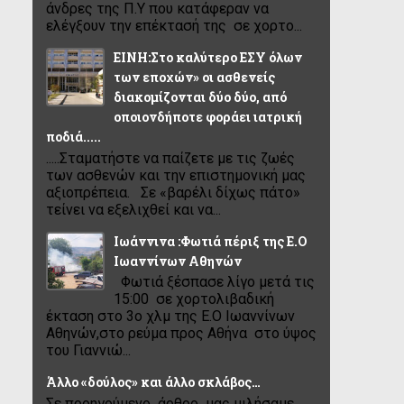
άνδρες της Π.Υ που κατάφεραν να
ελέγξουν την επέκτασή της σε χορτο...
ΕΙΝΗ:Στο καλύτερο ΕΣΥ όλων
των εποχών» οι ασθενείς
διακομίζονται δύο δύο, από
οποιονδήποτε φοράει ιατρική
ποδιά.....
.....Σταματήστε να παίζετε με τις ζωές
των ασθενών και την επιστημονική μας
αξιοπρέπεια. Σε «βαρέλι δίχως πάτο»
τείνει να εξελιχθεί και να...
Ιωάννινα :Φωτιά πέριξ της Ε.Ο
Ιωαννίνων Αθηνών
Φωτιά ξέσπασε λίγο μετά τις
15:00 σε χορτολιβαδική
έκταση στο 3ο χλμ της Ε.Ο Ιωαννίνων
Αθηνών,στο ρεύμα προς Αθήνα στο ύψος
του Γιαννιώ...
Άλλο «δούλος» και άλλο σκλάβος…
Σε προηγούμενο άρθρο μας μιλήσαμε