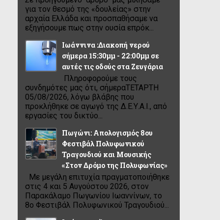
για τον θεσμό της «δουλείας» στην
αρχαία Ελλάδα και προσπαθήσαμε να
εξηγήσουμε πως στην ουσία επρόκ...
Ιωάννινα :Διακοπή νερού
σήμερα 15:30μμ - 22:00μμ σε
αυτές τις οδούς στα Ζευγάρια
Πληροφορούμε τους
συνδημότες μας ότι, σήμεραΤΕΤΑΡΤΗ
05/08/2026, λόγω βλάβης που
προκλήθηκε σε αγωγό της Δ.Ε.Υ.Α.Ι., από
εργασίες του δικτύο...
Πωγώνι: Απολογισμός 8ου
Φεστιβάλ Πολυφωνικού
Τραγουδιού και Μουσικής
«Στον Δρόμο της Πολυφωνίας»
Με μεγάλη επιτυχία πραγματοποιήθηκε
στις 4 και 5 Αυγούστου 2026, στον
Παρακάλαμο Πωγωνίου Ιωαννίνων, το
8ο Φεστιβάλ Πολυφωνικού Τραγουδιού...