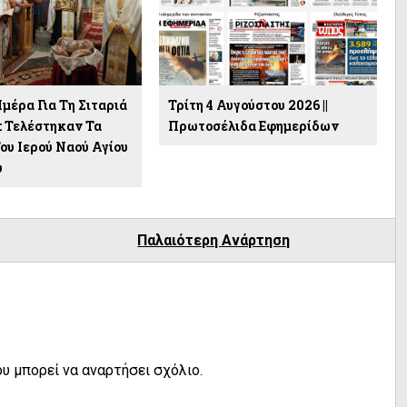
μέρα Για Τη Σιταριά
Τρίτη 4 Αυγούστου 2026 ||
 Τελέστηκαν Τα
Πρωτοσέλιδα Εφημερίδων
ου Ιερού Ναού Αγίου
υ
Παλαιότερη Ανάρτηση
υ μπορεί να αναρτήσει σχόλιο.