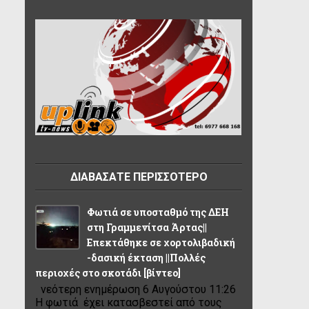
ΔΙΑΒΑΣΑΤΕ ΠΕΡΙΣΣΟΤΕΡΟ
Φωτιά σε υποσταθμό της ΔΕΗ
στη Γραμμενίτσα Άρτας||
Επεκτάθηκε σε χορτολιβαδική
-δασική έκταση ||Πολλές
περιοχές στο σκοτάδι [βίντεο]
νεότερη ενημέρωση 6 Αυγούστου 11:26
Η φωτιά έχει κατασβεστεί από τους