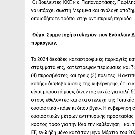
Οι Βουλευτές ΚΚΕ κ.κ. Παπαναστάσης, Παφίλη
να υπάρχει σωστή Μέριμνα και ανάλογη αποζη
οποιοδήποτε τρόπο, στην αντιπυρική περίοδο.
Θέμα: Συμμετοχή στελεχών των Ενόπλων Δ
πυρκαγιών
.
Το 2024 δεκάδες καταστροφικές πυρκαγιές κατ
στρέμματα γης, κατέστρεψαν περιουσίες και ζ
(4) πυροσβέστες και τρεις (3) πολίτες. Η αντιπ
κοπής» διαβεβαιώσεις της κυβέρνησης, ότι ο κ
είναι μπροστά μας», δίνοντας ευχές για καλή
στους εθελοντές και στα στελέχη της Τοπικής
ουσιαστικά «πάμε κι όπου βγει». Η κυβέρνηση σ
ουσιαστικών μέτρων αντιπυρικής προστασίας κ
κόστος τόσο για την ίδια την κυβέρνηση –και 
ΕΕ, ενώ ήδη μόνο κατά τον μήνα Μάρτιο του 20