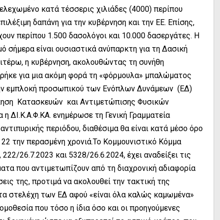
ελεχωμένο κατά τέσσερις χιλιάδες (4000) περίπου
ιλέξιμη δαπάνη για την κυβέρνηση και την ΕΕ. Επίσης,
χουν περίπου 1.500 δασολόγοι και 10.000 δασεργάτες. Η
 σήμερα είναι ουσιαστικά ανύπαρκτη για τη Δασική
αιτέρω, η κυβέρνηση, ακολουθώντας τη συνήθη
ρήκε για μια ακόμη φορά τη «φόρμουλα» μπαλώματος
ην εμπλοκή προσωπικού των Ενόπλων Δυνάμεων (ΕΔ)
κηση Κατασκευών και Αντιμετώπισης Φυσικών
 η ΔΙ.Κ.Α.Φ.ΚΑ. ενημέρωσε τη Γενική Γραμματεία
αντιπυρικής περιόδου, διαθέσιμα θα είναι κατά μέσο όρο
τι 22 την περασμένη χρονιά.Το Κομμουνιστικό Κόμμα
222/26.7.2023 και 5328/26.6.2024, έχει αναδείξει τις
ατα που αντιμετωπίζουν από τη διαχρονική αδιαφορία
εις της, προτιμά να ακολουθεί την τακτική της
α τα στελέχη των ΕΔ αφού «είναι όλα καλώς καμωμένα»
ομοθεσία που τόσο η ίδια όσο και οι προηγούμενες