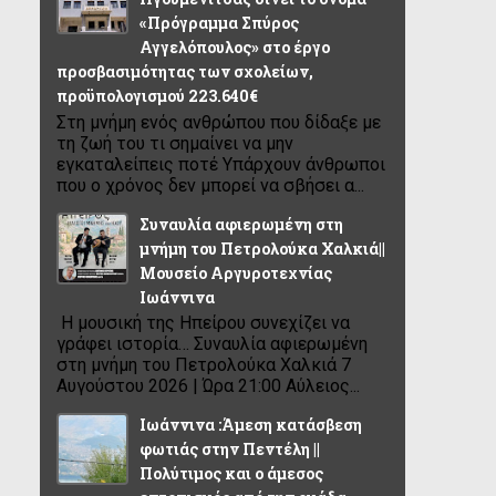
«Πρόγραμμα Σπύρος
Αγγελόπουλος» στο έργο
προσβασιμότητας των σχολείων,
προϋπολογισμού 223.640€
Στη μνήμη ενός ανθρώπου που δίδαξε με
τη ζωή του τι σημαίνει να μην
εγκαταλείπεις ποτέ Υπάρχουν άνθρωποι
που ο χρόνος δεν μπορεί να σβήσει α...
Συναυλία αφιερωμένη στη
μνήμη του Πετρολούκα Χαλκιά||
Μουσείο Αργυροτεχνίας
Ιωάννινα
Η μουσική της Ηπείρου συνεχίζει να
γράφει ιστορία… Συναυλία αφιερωμένη
στη μνήμη του Πετρολούκα Χαλκιά 7
Αυγούστου 2026 | Ώρα 21:00 Αύλειος...
Ιωάννινα :Άμεση κατάσβεση
φωτιάς στην Πεντέλη ||
Πολύτιμος και ο άμεσος