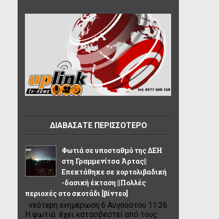
ΔΙΑΒΑΣΑΤΕ ΠΕΡΙΣΣΟΤΕΡΟ
Φωτιά σε υποσταθμό της ΔΕΗ
στη Γραμμενίτσα Άρτας||
Επεκτάθηκε σε χορτολιβαδική
-δασική έκταση ||Πολλές
περιοχές στο σκοτάδι [βίντεο]
νεότερη ενημέρωση 6 Αυγούστου 11:26
Η φωτιά έχει κατασβεστεί από τους