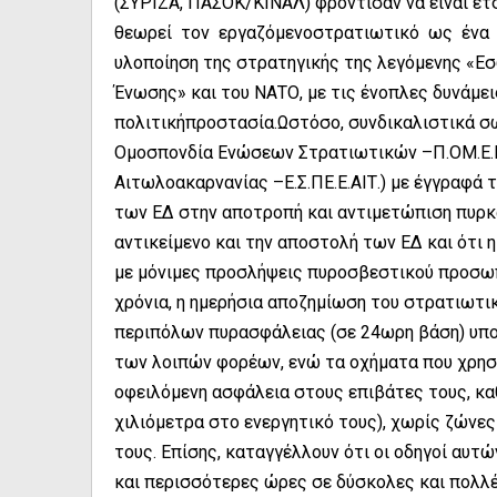
(ΣΥΡΙΖΑ, ΠΑΣΟΚ/ΚΙΝΑΛ) φρόντισαν να είναι έτ
θεωρεί τον εργαζόμενοστρατιωτικό ως ένα 
υλοποίηση της στρατηγικής της λεγόμενης «Ε
Ένωσης» και του ΝΑΤΟ, με τις ένοπλες δυνάμει
πολιτικήπροστασία.Ωστόσο, συνδικαλιστικά σ
Ομοσπονδία Ενώσεων Στρατιωτικών –Π.ΟΜ.Ε.Ν
Αιτωλοακαρνανίας –Ε.Σ.ΠΕ.Ε.ΑΙΤ.) με έγγραφά 
των ΕΔ στην αποτροπή και αντιμετώπιση πυρκα
αντικείμενο και την αποστολή των ΕΔ και ότι
με μόνιμες προσλήψεις πυροσβεστικού προσωπ
χρόνια, η ημερήσια αποζημίωση του στρατιωτ
περιπόλων πυρασφάλειας (σε 24ωρη βάση) υπο
των λοιπών φορέων, ενώ τα οχήματα που χρησι
οφειλόμενη ασφάλεια στους επιβάτες τους, καθ
χιλιόμετρα στο ενεργητικό τους), χωρίς ζώνε
τους. Επίσης, καταγγέλλουν ότι οι οδηγοί αυτ
και περισσότερες ώρες σε δύσκολες και πολλέ