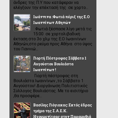
άνδρες της Π.Υ που κατάφεραν να
ελέγξουν την επέκτασή της σε χορτο...
Ιωάννινα :Φωτιά πέριξ της Ε.Ο
Ιωαννίνων Αθηνών
Φωτιά ξέσπασε λίγο μετά τις
15:00 σε χορτολιβαδική
έκταση στο 3ο χλμ της Ε.Ο Ιωαννίνων
Αθηνών,στο ρεύμα προς Αθήνα στο ύψος
του Γιαννιώ...
Γιορτή Πέστροφας Σάββατο 1
Αυγούστου Βουλιάστα
Ιωαννίνων !
Γιορτή πέστροφας στη
Βουλιάστα Ιωαννίνων ,το Σάββατο 1
Αυγούστου! Διοργάνωση Πολιτιστικός
Σύλλογος Βουλιάστας. Με το εισιτήριο
,θα προσφέρε...
Βασίλης Γιόγιακας: Εκτός έδρας
τμήμα της Σ.Α.Ε.Κ.
Ηγουμενίτσας στην Παραμυθιά