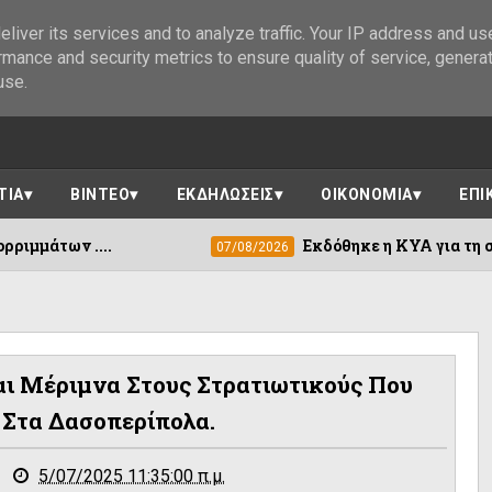
liver its services and to analyze traffic. Your IP address and us
rmance and security metrics to ensure quality of service, genera
use.
ΤΙΑ
ΒΙΝΤΕΟ
ΕΚΔΗΛΩΣΕΙΣ
ΟΙΚΟΝΟΜΙΑ
ΕΠΙ
 υπέργειων κάδων απορριμμάτων ....
07/08/2026
ι Μέριμνα Στους Στρατιωτικούς Που
 Στα Δασοπερίπολα.
5/07/2025 11:35:00 π.μ.