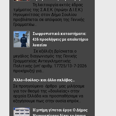
Τη λειτουργία εκτός έδρας
τμήματος της Σ.Α.Ε.Κ. (πρώην Δ.Ι.Ε.Κ.)
Ηγουμενίτσας στον Δήμο Σουλίου
προβλέπεται σε απόφαση της Γενικής
Γραμματέω...
Σωφρονιστικά καταστήματα:
416 προσλήψεις με απολυτήριο
λυκείου
Σε εξέλιξη βρίσκεται ο
μεγάλος διαγωνισμός της Γενικής
Γραμματείας Αντεγκληματικής
Πολιτικής (υπ' αριθμ. 17725/13-7-2026
προκήρυξη) για...
Άλλο «δούλος» και άλλο σκλάβος…
Σε προηγούμενο άρθρο μας μιλήσαμε
για τον θεσμό της «δουλείας» στην
αρχαία Ελλάδα και προσπαθήσαμε να
εξηγήσουμε πως στην ουσία επρόκ...
Η μνήμη γίνεται έργο: Ο Δήμος
Ηγουμενίτσας δίνει το όνομα