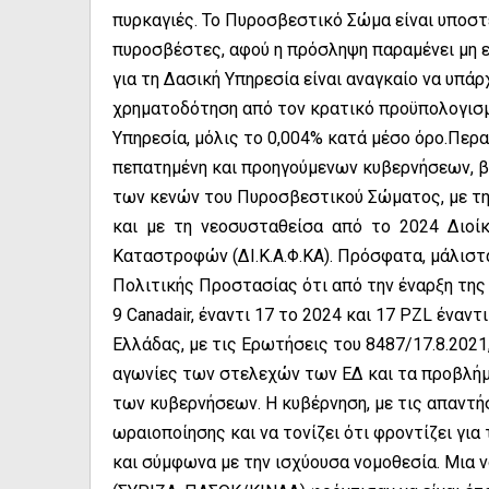
πυρκαγιές. Το Πυροσβεστικό Σώμα είναι υποστ
πυροσβέστες, αφού η πρόσληψη παραμένει μη επ
για τη Δασική Υπηρεσία είναι αναγκαίο να υπάρ
χρηματοδότηση από τον κρατικό προϋπολογισμό
Υπηρεσία, μόλις το 0,004% κατά μέσο όρο.Περ
πεπατημένη και προηγούμενων κυβερνήσεων, β
των κενών του Πυροσβεστικού Σώματος, με τ
και με τη νεοσυσταθείσα από το 2024 Διοί
Καταστροφών (ΔΙ.Κ.Α.Φ.ΚΑ). Πρόσφατα, μάλιστα
Πολιτικής Προστασίας ότι από την έναρξη της 
9 Canadair, έναντι 17 το 2024 και 17 PZL έναν
Ελλάδας, με τις Ερωτήσεις του 8487/17.8.2021, 
αγωνίες των στελεχών των ΕΔ και τα προβλήμ
των κυβερνήσεων. Η κυβέρνηση, με τις απαντήσ
ωραιοποίησης και να τονίζει ότι φροντίζει γι
και σύμφωνα με την ισχύουσα νομοθεσία. Μια ν