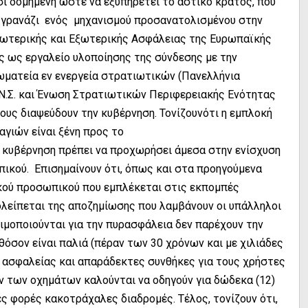
σι δομημένη ώστε να εξυπηρετεί το αστικό κράτος, που
γρανάζι ενός μηχανισμού προσανατολισμένου στην
σωτερικής και Εξωτερικής Ασφάλειας της Ευρωπαϊκής
ς ως εργαλείο υλοποίησης της σύνδεσης με την
ωματεία εν ενεργεία στρατιωτικών (Πανελλήνια
.Σ. και Ένωση Στρατιωτικών Περιφερειακής Ενότητας
τους διαψεύδουν την κυβέρνηση. Τονίζουνότι η εμπλοκή
γιών είναι ξένη προς το
 η κυβέρνηση πρέπει να προχωρήσει άμεσα στην ενίσχυση
ικού. Επισημαίνουν ότι, όπως και στα προηγούμενα
ικού προσωπικού που εμπλέκεται στις εκπομπές
λείπεται της αποζημίωσης που λαμβάνουν οι υπάλληλοι
μοποιούνται για την πυρασφάλεια δεν παρέχουν την
όσον είναι παλιά (πέραν των 30 χρόνων και με χιλιάδες
ς ασφαλείας και απαράδεκτες συνθήκες για τους χρήστες
ών των οχημάτων καλούνται να οδηγούν για δώδεκα (12)
ς φορές κακοτράχαλες διαδρομές. Τέλος, τονίζουν ότι,