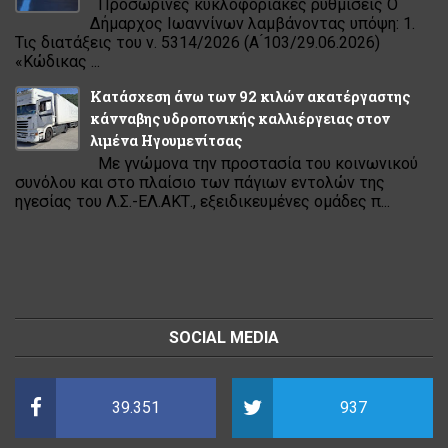
Προσωρινές κυκλοφοριακές ρυθμίσεις Ο
Δήμαρχος Ιωαννίνων λαμβάνοντας υπόψη: 1.
Τις διατάξεις του ν. 5314/2026 (Α ́103/29.06.2026)
«Κώδικας ...
Κατάσχεση άνω των 92 κιλών ακατέργαστης
κάνναβης υδροπονικής καλλιέργειας στον
λιμένα Ηγουμενίτσας
Με γνώμονα την προστασία του κοινωνικού
συνόλου και στο πλαίσιο των πάγιων εντολών της
ηγεσίας του Λ.Σ.-ΕΛ.ΑΚΤ., εξειδικευμένες ομάδες π...
SOCIAL MEDIA
39.351
937