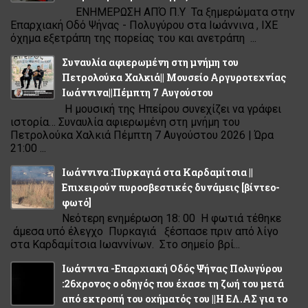
ΕΝΗΜΕΡΩΣΗ ΑΠΌ Π.Υ Τα ξημερώματα στην
Επαρχιακή Οδό Ψήνας - Πολυγύρου στα Ιωάννινα , ΙΧΕ
όχημα εξετράπη της πορείας του και ανετράπη ...
Συναυλία αφιερωμένη στη μνήμη του
Πετρολούκα Χαλκιά|| Μουσείο Αργυροτεχνίας
Ιωάννινα||Πέμπτη 7 Αυγούστου
Η μουσική της Ηπείρου συνεχίζει να γράφει
ιστορία… Συναυλία αφιερωμένη στη μνήμη του
Πετρολούκα Χαλκιά Πέμπτη 7 Αυγούστου 2026 | Ώρα
21:00 ...
Ιωάννινα :Πυρκαγιά στα Καρδαμίτσια ||
Επιχειρούν πυροσβεστικές δυνάμεις [βίντεο-
φωτό]
Νεότερη ενημέρωση 18: 00 Η φωτιά τέθηκε
άμεσα υπό έλεγχο Πυρκαγιά ξέσπασε πριν από λίγο
στα Καρδαμίτσια Ιωαννίνων. Στο σημείο βρί...
Ιωάννινα -Επαρχιακή Οδός Ψήνας Πολυγύρου
:26χρονος ο οδηγός που έχασε τη ζωή του μετά
από εκτροπή του οχήματός του ||Η ΕΛ.ΑΣ για το