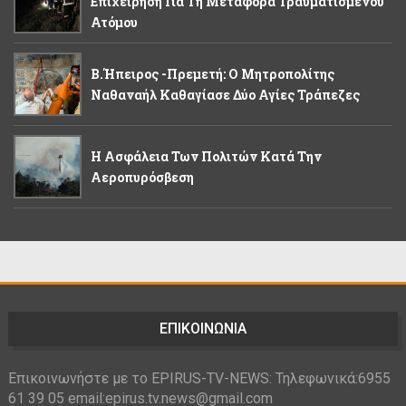
Επιχείρηση Για Τη Μεταφορά Τραυματισμένου
Ατόμου
Β.Ήπειρος -Πρεμετή: Ο Μητροπολίτης
Ναθαναήλ Καθαγίασε Δύο Αγίες Τράπεζες
Η Ασφάλεια Των Πολιτών Κατά Την
Αεροπυρόσβεση
ΕΠΙΚΟΙΝΩΝΙΑ
Επικοινωνήστε με το EPIRUS-TV-NEWS: Τηλεφωνικά:6955
61 39 05 email:epirus.tv.news@gmail.com