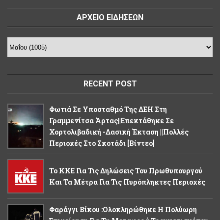
ΑΡΧΕΙΟ ΕΙΔΗΣΕΩΝ
RECENT POST
Φωτιά Σε Υποσταθμό Της ΔΕΗ Στη
Γραμμενίτσα Άρτας||Επεκτάθηκε Σε
Χορτολιβαδική -δασική Έκταση ||Πολλές
Περιοχές Στο Σκοτάδι [βίντεο]
Το ΚΚΕ Για Τις Δηλώσεις Του Πρωθυπουργού
Και Τα Μέτρα Για Τις Πυρόπληκτες Περιοχές
Φαράγγι Βίκου :Ολοκληρώθηκε Η Πολύωρη