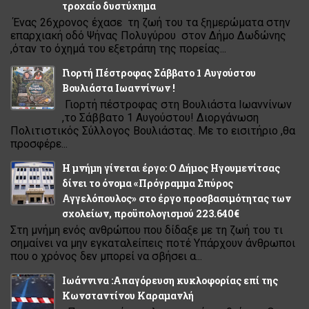
τροχαίο δυστύχημα
Ένας 26χρονος έχασε τη ζωή του τα ξημερώματα στην
επαρχιακή οδό Ψήνας Πολυγύρου στον Δήμο Δωδώνης
,όταν το όχημά του εξετράπη της πορείας...
Γιορτή Πέστροφας Σάββατο 1 Αυγούστου
Βουλιάστα Ιωαννίνων !
Γιορτή πέστροφας στη Βουλιάστα Ιωαννίνων
,το Σάββατο 1 Αυγούστου! Διοργάνωση
Πολιτιστικός Σύλλογος Βουλιάστας. Με το εισιτήριο ,θα
προσφέρε...
Η μνήμη γίνεται έργο: Ο Δήμος Ηγουμενίτσας
δίνει το όνομα «Πρόγραμμα Σπύρος
Αγγελόπουλος» στο έργο προσβασιμότητας των
σχολείων, προϋπολογισμού 223.640€
Στη μνήμη ενός ανθρώπου που δίδαξε με τη ζωή του τι
σημαίνει να μην εγκαταλείπεις ποτέ Υπάρχουν άνθρωποι
που ο χρόνος δεν μπορεί να σβήσει α...
Ιωάννινα :Απαγόρευση κυκλοφορίας επί της
Κωνσταντίνου Καραμανλή