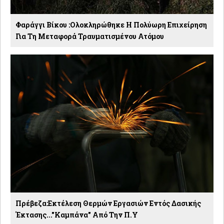
Φαράγγι Βίκου :Ολοκληρώθηκε Η Πολύωρη Επιχείρηση
Για Τη Μεταφορά Τραυματισμένου Ατόμου
Πρέβεζα:Eκτέλεση Θερμών Εργασιών Εντός Δασικής
Έκτασης..."Kαμπάνα" Από Την Π.Υ