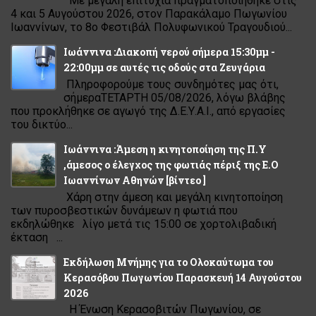
Με μεγάλη επιτυχία πραγματοποιήθηκε στις
4 και 5 Αυγούστου 2026, στον Παρακάλαμο Πωγωνίου
Ιωαννίνων, το 8ο Φεστιβάλ Πολυφωνικού Τραγουδιού...
Ιωάννινα :Διακοπή νερού σήμερα 15:30μμ -
22:00μμ σε αυτές τις οδούς στα Ζευγάρια
Πληροφορούμε τους συνδημότες μας ότι,
σήμεραΤΕΤΑΡΤΗ 05/08/2026, λόγω βλάβης
που προκλήθηκε σε αγωγό της Δ.Ε.Υ.Α.Ι., από εργασίες
του δικτύο...
Ιωάννινα :Άμεση η κινητοποίηση της Π.Υ
,άμεσος ο έλεγχος της φωτιάς πέριξ της Ε.Ο
Ιωαννίνων Αθηνών [βίντεο ]
Χάρη στην άμεση και μεγάλη κινητοποίηση
των πυροσβεστικών δυνάμεων η φωτιά που
εκδηλώθηκε λίγο μετά τις 15:00 σε χορτολιβαδική
έκταση ...
Εκδήλωση Μνήμης για το Ολοκαύτωμα του
Κερασόβου Πωγωνίου Παρασκευή 14 Αυγούστου
2026
Η Ένωση Κερασοβιτών Πωγωνίου, σε