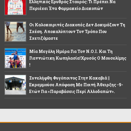
Ελληνικός Ερυθρός Σταυρός: Τι Πρέπει Να
Περιέχει Ένα Φαρμακείο Διακοπών
Οι Καλοκαιρινές Διακοπές Δεν Δοκιμάζουν Τη
Σχέση. Αποκαλύπτουν Τον Τρόπο Που
Σχετιζόμαστε
Μία Μεγάλη Ημέρα Για Τον Ν.Ο.Ι. Και Τη
Γιαννιώτικη Κωπηλασία!Χρυσός Ο Μουσελίμης
!
Συνελήφθη Φυγόποινος Στην Κακαβιά ||
Εκρεμμούσε Απόφαση Με Ποινή Άθειρξης -9-
Ετών Για «παραβάσεις Περί Αλλοδαπών».