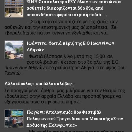
ΕΙΝΗ:Στο καλύτερο ΕΣΥ όλων των εποχών» οι
ασθενείς διακομίζονται δύο δύο, από
οποιονδήποτε φοράει ιατρική ποδιά.....
.....Σταματήστε να παίζετε με τις ζωές των
ασθενών και την επιστημονική μας αξιοπρέπεια. Σε
«βαρέλι δίχως πάτο» τείνει να εξελιχθεί και να...
Ιωάννινα :Φωτιά πέριξ της Ε.Ο Ιωαννίνων
Αθηνών
Φωτιά ξέσπασε λίγο μετά τις 15:00 σε
χορτολιβαδική έκταση στο 3ο χλμ της Ε.Ο
Ιωαννίνων Αθηνών,στο ρεύμα προς Αθήνα στο ύψος του
Γιαννιώ...
Άλλο «δούλος» και άλλο σκλάβος…
Σε προηγούμενο άρθρο μας μιλήσαμε για τον θεσμό της
«δουλείας» στην αρχαία Ελλάδα και προσπαθήσαμε να
εξηγήσουμε πως στην ουσία επρόκ...
Πωγώνι: Απολογισμός 8ου Φεστιβάλ
Πολυφωνικού Τραγουδιού και Μουσικής «Στον
Δρόμο της Πολυφωνίας»