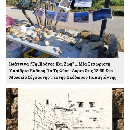
Ιωάννινα :"Γη ,χρόνος Και Ζωή" ...Μία Ξεχωριστή
Υπαίθρια Έκθεση Για Τη Φύση !Αύριο Στις 18:30 Στο
Μουσείο Σύγχρονης Τέχνης Θεόδωρος Παπαγιάννης