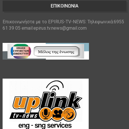
ΕΠΙΚΟΙΝΩΝΙΑ
Επικοινωνήστε με το EPIRUS-TV-NEWS: Τηλεφωνικά:6955
61 39 05 email:epirus.tv.news@gmail.com