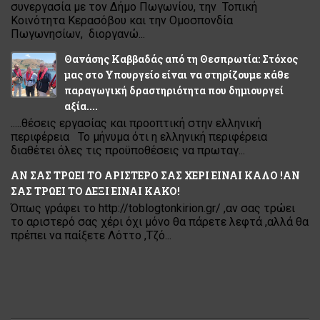
συνεργασία με τον Δήμο Πωγωνίου, την Τοπική
Κοινότητα Κερασόβου και την Ομοσπονδία
Πωγωνησίων, διοργανώ...
Θανάσης Καββαδάς από τη Θεσπρωτία: Στόχος
μας στο Υπουργείο είναι να στηρίζουμε κάθε
παραγωγική δραστηριότητα που δημιουργεί
αξία....
.....θέσεις εργασίας και προοπτική στην ελληνική
περιφέρεια Το μήνυμα ότι η ελληνική περιφέρεια
διαθέτει όλες τις προϋποθέσεις να πρωταγ...
ΑΝ ΣΑΣ ΤΡΩΕΙ ΤΟ ΑΡΙΣΤΕΡΟ ΣΑΣ ΧΕΡΙ ΕΙΝΑΙ ΚΑΛΟ !ΑΝ
ΣΑΣ ΤΡΩΕΙ ΤΟ ΔΕΞΙ ΕΙΝΑΙ ΚΑΚΟ!
Όπως γράφει το http://toblogtonkirion.gr/ ,αν σας τρώει
το αριστερό σας χέρι όχι μόνο θα πάρετε λεφτά ,αλλά θα
πρέπει να παίξετε Λόττο ,Τζό...