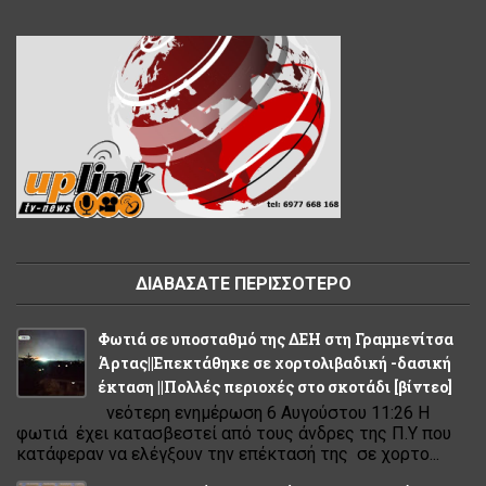
ΔΙΑΒΑΣΑΤΕ ΠΕΡΙΣΣΟΤΕΡΟ
Φωτιά σε υποσταθμό της ΔΕΗ στη Γραμμενίτσα
Άρτας||Επεκτάθηκε σε χορτολιβαδική -δασική
έκταση ||Πολλές περιοχές στο σκοτάδι [βίντεο]
νεότερη ενημέρωση 6 Αυγούστου 11:26 Η
φωτιά έχει κατασβεστεί από τους άνδρες της Π.Υ που
κατάφεραν να ελέγξουν την επέκτασή της σε χορτο...