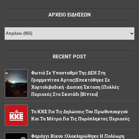
ΑΡΧΕΙΟ ΕΙΔΗΣΕΩΝ
RECENT POST
Φωτιά Σε Υποσταθμό Της ΔΕΗ Στη
Γραμμενίτσα Άρτας||Επεκτάθηκε Σε
Χορτολιβαδική -δασική Έκταση ||Πολλές
Περιοχές Στο Σκοτάδι [βίντεο]
Το ΚΚΕ Για Τις Δηλώσεις Του Πρωθυπουργού
Και Τα Μέτρα Για Τις Πυρόπληκτες Περιοχές
Φαράγγι Βίκου :Ολοκληρώθηκε Η Πολύωρη