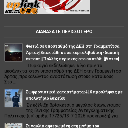
ΔΙΑΒΑΣΑΤΕ ΠΕΡΙΣΣΟΤΕΡΟ
Φωτιά σε υποσταθμό της ΔΕΗ στη Γραμμενίτσα
Άρτας||Επεκτάθηκε σε χορτολιβαδική -δασική
έκταση ||Πολλές περιοχές στο σκοτάδι [βίντεο]
Πυρκαγιά εκδηλώθηκε λίγο πριν τα
μεσάνυχτα στον υποσταθμό της ΔΕΗ στην Γραμμενίτσα
Άρτας ,προκαλώντας αναστάτωση στους κατοίκους .
Στο ...
Σωφρονιστικά καταστήματα: 416 προσλήψεις με
απολυτήριο λυκείου
Σε εξέλιξη βρίσκεται ο μεγάλος διαγωνισμός
της Γενικής Γραμματείας Αντεγκληματικής
Πολιτικής (υπ' αριθμ. 17725/13-7-2026 προκήρυξη) για...
Συναυλία αφιερωμένη στη μνήμη του