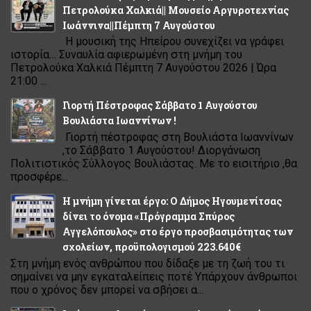
Πετρολούκα Χαλκιά|| Μουσείο Αργυροτεχνίας
Ιωάννινα||Πέμπτη 7 Αυγούστου
Η μουσική της Ηπείρου συνεχίζει να γράφει
ιστορία… Συναυλία αφιερωμένη στη μνήμη του
Πετρολούκα Χαλκιά Πέμπτη 7 Αυγούστου 2026 | Ώρα
21:00 ...
Γιορτή Πέστροφας Σάββατο 1 Αυγούστου
Βουλιάστα Ιωαννίνων !
Γιορτή πέστροφας στη Βουλιάστα Ιωαννίνων
,το Σάββατο 1 Αυγούστου! Διοργάνωση
Πολιτιστικός Σύλλογος Βουλιάστας. Με το εισιτήριο ,θα
προσφέρε...
Η μνήμη γίνεται έργο: Ο Δήμος Ηγουμενίτσας
δίνει το όνομα «Πρόγραμμα Σπύρος
Αγγελόπουλος» στο έργο προσβασιμότητας των
σχολείων, προϋπολογισμού 223.640€
Στη μνήμη ενός ανθρώπου που δίδαξε με τη ζωή του τι
σημαίνει να μην εγκαταλείπεις ποτέ Υπάρχουν άνθρωποι
που ο χρόνος δεν μπορεί να σβήσει α...