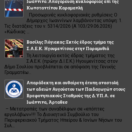
Ιωάννινα :Απαγόρευση κυκλοφορίας επί της
Κωνσταντίνου Καραμανλή
Προσωρινές κυκλοφοριακές ρυθμίσεις Ο
Δήμαρχος Ιωαννίνων λαμβάνοντας υπόψη: 1.
Τις διατάξεις του ν. 5314/2026 (Α ́103/29.06.2026)
«Κώδικας ...
Βασίλης Γιόγιακας: Εκτός έδρας τμήμα της
Σ.Α.Ε.Κ. Ηγουμενίτσας στην Παραμυθιά
Τη λειτουργία εκτός έδρας τμήματος της
Σ.Α.Ε.Κ. (πρώην Δ.Ι.Ε.Κ.) Ηγουμενίτσας στον
Δήμο Σουλίου προβλέπεται σε απόφαση της Γενικής
Γραμματέω...
Απαράδεκτη και αυθαίρετη άτυπη αναστολή
των αδειών Αυγούστου των Παιδαγωγών στους
Βρεφονηπιακούς Σταθμούς της Δ.ΥΠ.Α. σε
Ιωάννινα, Άρταθεσ
– Μετατροπές των συναδέλφων σε «επόπτες
εργολάβων»!!! Το Διοικητικό Συμβούλιο του
Περιφερειακού Τμήματος Ηπείρου & Ιονίων Νήσων του
Συλ...