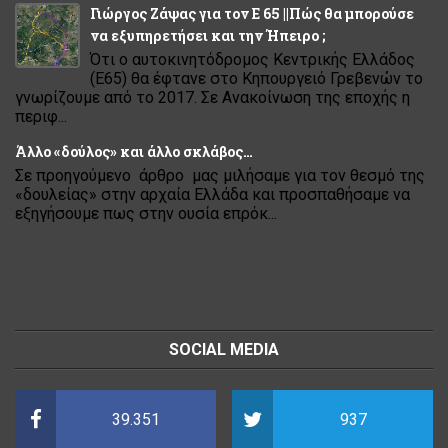
Γιώργος Ζάψας για τον Ε 65 ||Πώς θα μπορούσε
να εξυπηρετήσει και την Ήπειρο ;
Ότι ο αυτοκινητόδρομος Κεντρικής Ελλάδος
(Ε65) θα έφτανε στο Κηπουργειό Γρεβενών το
γνωρίζουμε από το 2017. Σε Ανακοίνωση της εποχής η
περιφ...
Άλλο «δούλος» και άλλο σκλάβος…
Σε προηγούμενο άρθρο μας μιλήσαμε για τον θεσμό της
«δουλείας» στην αρχαία Ελλάδα και προσπαθήσαμε να
εξηγήσουμε πως στην ουσία επρόκ...
SOCIAL MEDIA
39.351
937