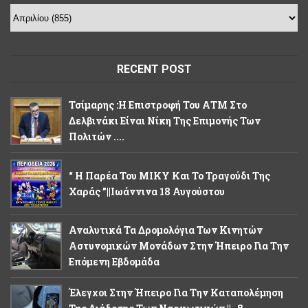
RECENT POST
Τσίμαρης :Η Επιστροφή Του ΑΤΜ Στο
Δελβινάκι Είναι Νίκη Της Επιμονής Των
Πολιτών ....
“ Η Παρέα Του ΜΙΚΥ Και Το Τραγούδι Της
Χαράς ”||Ιωάννινα 18 Αυγούστου
Αναλυτικά Τα Δρομολόγια Των Κινητών
Αστυνομικών Μονάδων Στην Ήπειρο Για Την
Επόμενη Εβδομάδα
Έλεγχοι Στην Ήπειρο Για Την Καταπολέμηση