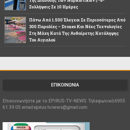
Της Διάδοσης Των Ναρκωτικών || -8-
Συλλήψεις Σε 10 Ημέρες
Πάνω Από 1.500 Έλεγχοι Σε Περισσότερες Από
300 Παραλίες – Drones Και Νέες Τεχνολογίες
Στη Μάχη Κατά Της Αυθαίρετης Κατάληψης
Του Αιγιαλού
ΕΠΙΚΟΙΝΩΝΙΑ
Επικοινωνήστε με το EPIRUS-TV-NEWS: Τηλεφωνικά:6955
61 39 05 email:epirus.tv.news@gmail.com