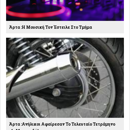
Άρτα :Η Μουσική Τον Έστειλε Στο Τμήμα
Άρτα :Ανήλικοι Αφαίρεσαν Το Τελευταίο Τετράμηνο