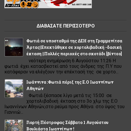
ΔΙΑΒΑΣΑΤΕ ΠΕΡΙΣΣΟΤΕΡΟ
Φωτιά σε υποσταθμό της ΔΕΗ στη Γραμμενίτσα
Άρτας||Επεκτάθηκε σε χορτολιβαδική -δασική
έκταση ||Πολλές περιοχές στο σκοτάδι [βίντεο]
νεότερη ενημέρωση 6 Αυγούστου 11:26 Η
φωτιά έχει κατασβεστεί από τους άνδρες της Π.Υ που
κατάφεραν να ελέγξουν την επέκτασή της σε χορτο...
Ιωάννινα :Φωτιά πέριξ της Ε.Ο Ιωαννίνων
Αθηνών
Φωτιά ξέσπασε λίγο μετά τις 15:00 σε
χορτολιβαδική έκταση στο 3ο χλμ της Ε.Ο
Ιωαννίνων Αθηνών,στο ρεύμα προς Αθήνα στο ύψος του
Γιαννιώ...
Γιορτή Πέστροφας Σάββατο 1 Αυγούστου
Βουλιάστα Ιωαννίνων !