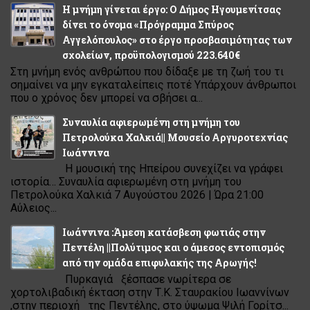
Η μνήμη γίνεται έργο: Ο Δήμος Ηγουμενίτσας
δίνει το όνομα «Πρόγραμμα Σπύρος
Αγγελόπουλος» στο έργο προσβασιμότητας των
σχολείων, προϋπολογισμού 223.640€
Στη μνήμη ενός ανθρώπου που δίδαξε με τη ζωή του τι
σημαίνει να μην εγκαταλείπεις ποτέ Υπάρχουν άνθρωποι
που ο χρόνος δεν μπορεί να σβήσει α...
Συναυλία αφιερωμένη στη μνήμη του
Πετρολούκα Χαλκιά|| Μουσείο Αργυροτεχνίας
Ιωάννινα
Η μουσική της Ηπείρου συνεχίζει να γράφει
ιστορία… Συναυλία αφιερωμένη στη μνήμη του
Πετρολούκα Χαλκιά 7 Αυγούστου 2026 | Ώρα 21:00
Αύλειος...
Ιωάννινα :Άμεση κατάσβεση φωτιάς στην
Πεντέλη ||Πολύτιμος και ο άμεσος εντοπισμός
από την ομάδα επιφυλακής της Αρωγής!
Πυρκαγιά ξέσπασε νωρίτερα σε
χορτολιβαδική έκταση στην Τ.Κ. Σταυρακίου Ιωαννίνων
,στην περιοχή της Πεντέλης, στο ύψωμα Ψιλή Γορίτσ...