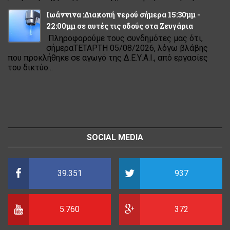
Ιωάννινα :Διακοπή νερού σήμερα 15:30μμ -
22:00μμ σε αυτές τις οδούς στα Ζευγάρια
Πληροφορούμε τους συνδημότες μας ότι,
σήμεραΤΕΤΑΡΤΗ 05/08/2026, λόγω βλάβης
που προκλήθηκε σε αγωγό της Δ.Ε.Υ.Α.Ι., από εργασίες
του δικτύο...
SOCIAL MEDIA
39.351
937
5.760
372