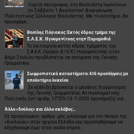
Γιορτή πέστροφας στη Βουλιάστα Ιωαννίνων
,το Σάββατο 1 Αυγούστου! Διοργάνωση
Πολιτιστικός Σύλλογος Βουλιάστας. Με το εισιτήριο ,θα
προσφέρε...
Βασίλης Γιόγιακας: Εκτός έδρας τμήμα της
Σ.Α.Ε.Κ. Ηγουμενίτσας στην Παραμυθιά
Τη λειτουργία εκτός έδρας τμήματος της
Σ.Α.Ε.Κ. (πρώην Δ.Ι.Ε.Κ.) Ηγουμενίτσας στον
Δήμο Σουλίου προβλέπεται σε απόφαση της Γενικής
Γραμματέω...
Σωφρονιστικά καταστήματα: 416 προσλήψεις με
απολυτήριο λυκείου
Σε εξέλιξη βρίσκεται ο μεγάλος διαγωνισμός
της Γενικής Γραμματείας Αντεγκληματικής
Πολιτικής (υπ' αριθμ. 17725/13-7-2026 προκήρυξη) για...
Άλλο «δούλος» και άλλο σκλάβος…
Σε προηγούμενο άρθρο μας μιλήσαμε για τον θεσμό της
«δουλείας» στην αρχαία Ελλάδα και προσπαθήσαμε να
εξηγήσουμε πως στην ουσία επρόκ...