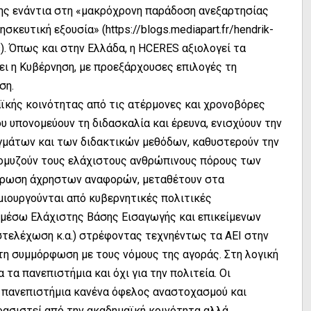
ησης ενάντια στη «μακρόχρονη παράδοση ανεξαρτησίας
κευτική εξουσία» (https://blogs.mediapart.fr/hendrik-
s). Όπως και στην Ελλάδα, η HCERES αξιολογεί τα
ει η Κυβέρνηση, με προεξάρχουσες επιλογές τη
ση.
αϊκής κοινότητας από τις ατέρμονες και χρονοβόρες
υ υπονομεύουν τη διδασκαλία και έρευνα, ενισχύουν την
μάτων και των διδακτικών μεθόδων, καθυστερούν την
ομυζούν τους ελάχιστους ανθρώπινους πόρους των
ρωση άχρηστων αναφορών, μεταθέτουν στα
μιουργούνται από κυβερνητικές πολιτικές
 μέσω Ελάχιστης Βάσης Εισαγωγής και επικείμενων
στελέχωση κ.α.) στρέφοντας τεχνηέντως τα ΑΕΙ στην
τη συμμόρφωση με τους νόμους της αγοράς. Στη λογική
 τα πανεπιστήμια και όχι για την πολιτεία. Οι
τα πανεπιστήμια κανένα όφελος αναστοχασμού και
φασιστεί από την ακαδημαϊκή κοινότητα αλλά