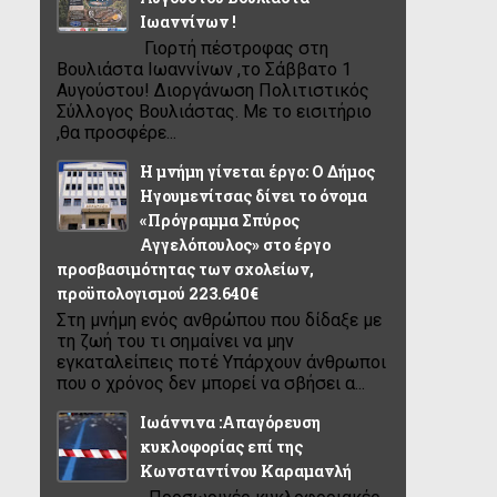
Ιωαννίνων !
Γιορτή πέστροφας στη
Βουλιάστα Ιωαννίνων ,το Σάββατο 1
Αυγούστου! Διοργάνωση Πολιτιστικός
Σύλλογος Βουλιάστας. Με το εισιτήριο
,θα προσφέρε...
Η μνήμη γίνεται έργο: Ο Δήμος
Ηγουμενίτσας δίνει το όνομα
«Πρόγραμμα Σπύρος
Αγγελόπουλος» στο έργο
προσβασιμότητας των σχολείων,
προϋπολογισμού 223.640€
Στη μνήμη ενός ανθρώπου που δίδαξε με
τη ζωή του τι σημαίνει να μην
εγκαταλείπεις ποτέ Υπάρχουν άνθρωποι
που ο χρόνος δεν μπορεί να σβήσει α...
Ιωάννινα :Απαγόρευση
κυκλοφορίας επί της
Κωνσταντίνου Καραμανλή