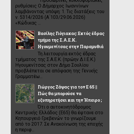
Προσωρινές κυκλοφοριακές
ρυθμίσεις Ο Δήμαρχος Ιωαννίνων
λαμβάνοντας υπόψη: 1. Τις διατάξεις του
ν. 5314/2026 (Α ́103/29.06.2026)
«Κώδικας ...
Βασίλης Γιόγιακας: Εκτός έδρας
τμήμα της Σ.Α.Ε.Κ.
Ηγουμενίτσας στην Παραμυθιά
Τη λειτουργία εκτός έδρας
τμήματος της Σ.Α.Ε.Κ. (πρώην Δ.Ι.Ε.Κ.)
Ηγουμενίτσας στον Δήμο Σουλίου
προβλέπεται σε απόφαση της Γενικής
Γραμματέω...
Γιώργος Ζάψας για τον Ε 65 ||
Πώς θα μπορούσε να
εξυπηρετήσει και την Ήπειρο ;
Ότι ο αυτοκινητόδρομος
Κεντρικής Ελλάδος (Ε65) θα έφτανε στο
Κηπουργειό Γρεβενών το γνωρίζουμε
από το 2017. Σε Ανακοίνωση της εποχής
η περιφ...