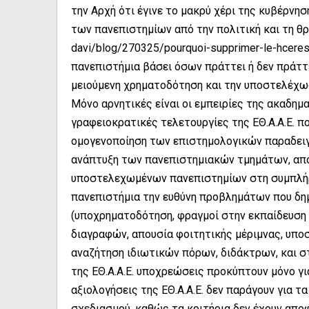
την Αρχή ότι έγινε το μακρύ χέρι της κυβέρν
των πανεπιστημίων από την πολιτική και τη θρησ
davi/blog/270325/pourquoi-supprimer-le-hcere
πανεπιστήμια βάσει όσων πράττει ή δεν πράττ
μειούμενη χρηματοδότηση και την υποστελέχω
Μόνο αρνητικές είναι οι εμπειρίες της ακαδημ
γραφειοκρατικές τελετουργίες της ΕΘ.Α.Α.Ε. πο
ομογενοποίηση των επιστημολογικών παραδειγ
ανάπτυξη των πανεπιστημιακών τμημάτων, απ
υποστελεχωμένων πανεπιστημίων στη συμπλή
πανεπιστήμια την ευθύνη προβλημάτων που δη
(υποχρηματοδότηση, φραγμοί στην εκπαίδευση
διαγραφών, απουσία φοιτητικής μέριμνας, υπο
αναζήτηση ιδιωτικών πόρων, διδάκτρων, και σ
της ΕΘ.Α.Α.Ε. υποχρεώσεις προκύπτουν μόνο για
αξιολογήσεις της ΕΘ.Α.Α.Ε. δεν παράγουν για 
σχεδιασμού, καθώς τα κριτήρια δεν έχουν απο