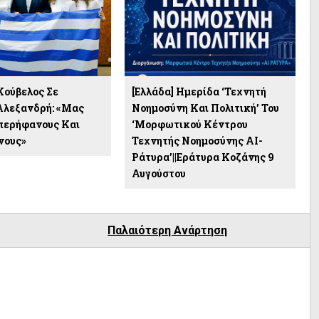
Κούβελος Σε
[Ελλάδα] Ημερίδα ‘Τεχνητή
Αλεξανδρή: «Μας
Νοημοσύνη Και Πολιτική’ Του
περήφανους Και
‘Μορφωτικού Κέντρου
νους»
Τεχνητής Νοημοσύνης ΑΙ-
Ράτυρα’||Εράτυρα Κοζάνης 9
Αυγούστου
Παλαιότερη Ανάρτηση