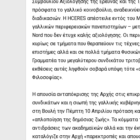
Συμβουλίου Αξιολόγησης της Έρευνας και της 
πρόσφατα το γαλλικό κοινοβούλιο, αναδεικνύε
διαδικασιών. Η HCERES απέστειλε εντός του Μ
γαλλικών περιφερειακών πανεπιστημίων – μετα
Nord που δεν έτυχε καλής αξιολόγησης. Οι περ
κυρίως σε τμήματα που θεραπεύουν τις τέχνες,
επιστήμες αλλά και σε πολλά τμήματα Φυσικών
Γραμματέα του μεγαλύτερου συνδικάτου τριτοβά
εκθέσεις αυτές ληφθούν σοβαρά υπόψη τότε «απ
Φιλοσοφίας».
Η απουσία ανταπόκρισης της Αρχής στις επικ
συνδικάτων και η σιωπή της γαλλικής κυβέρνη
στη Βουλή την Πέμπτη 10 Απριλίου πρόταση κ
«απλοποίηση της δημόσιας ζωής». Τα κόμματα τ
αντιδράσεις των ακαδημαϊκών αλλά και την έκ
καταλόγιζε στην Αρχή «παρεκτροπές και απου