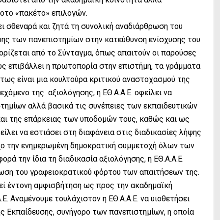
δοτο «πακέτο» επιλογών.
σθεναρά και ζητά τη συνολική αναδιάρθρωση του
σης των πανεπιστημίων στην κατεύθυνση ενίσχυσης του
ορίζεται από το Σύνταγμα, όπως απαιτούν οι παρούσες
ως επιβάλλει η πρωτοπορία στην επιστήμη, τα γράμματα
ντως είναι μια κουλτούρα κριτικού αναστοχασμού της
εχόμενο της αξιολόγησης, η ΕΘ.Α.Α.Ε. οφείλει να
ιστημίων αλλά βασικά τις συνέπειες των εκπαιδευτικών
αι της επάρκειας των υποδομών τους, καθώς και ως
φείλει να εστιάσει στη διαφάνεια στις διαδικασίες λήψης
ο την ενημερωμένη δημοκρατική συμμετοχή όλων των
ρά την ίδια τη διαδικασία αξιολόγησης, η ΕΘ.Α.Α.Ε.
ίωση του γραφειοκρατικού φόρτου των απαιτήσεων της.
εί έντονη αμφισβήτηση ως προς την ακαδημαϊκή
.Ε. Αναμένουμε τουλάχιστον η ΕΘ.Α.Α.Ε. να υιοθετήσει
ς Εκπαίδευσης, συνήγορο των πανεπιστημίων, η οποία